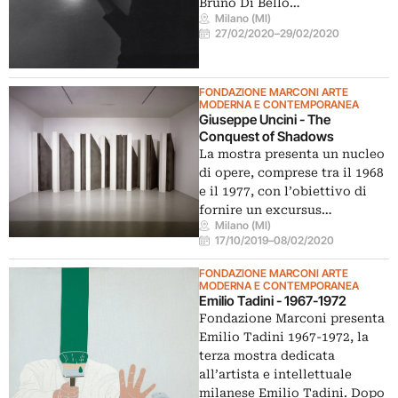
Bruno Di Bello…
Milano (MI)
27/02/2020
–
29/02/2020
FONDAZIONE MARCONI ARTE
MODERNA E CONTEMPORANEA
Giuseppe Uncini - The
Conquest of Shadows
La mostra presenta un nucleo
di opere, comprese tra il 1968
e il 1977, con l’obiettivo di
fornire un excursus…
Milano (MI)
17/10/2019
–
08/02/2020
FONDAZIONE MARCONI ARTE
MODERNA E CONTEMPORANEA
Emilio Tadini - 1967-1972
Fondazione Marconi presenta
Emilio Tadini 1967-1972, la
terza mostra dedicata
all’artista e intellettuale
milanese Emilio Tadini. Dopo