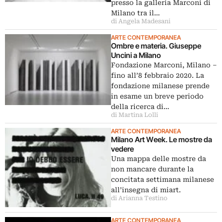
presso la galleria Marconi di
Milano tra il…
di Angela Madesani
ARTE CONTEMPORANEA
Ombre e materia. Giuseppe
Uncini a Milano
Fondazione Marconi, Milano –
fino all’8 febbraio 2020. La
fondazione milanese prende
in esame un breve periodo
della ricerca di…
di Martina Lolli
ARTE CONTEMPORANEA
Milano Art Week. Le mostre da
vedere
Una mappa delle mostre da
non mancare durante la
concitata settimana milanese
all’insegna di miart.
di Arianna Testino
ARTE CONTEMPORANEA