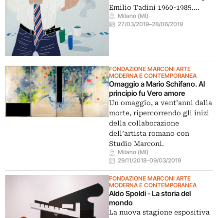
Emilio Tadini 1960-1985.…
Milano (MI)
27/03/2019
–
28/06/2019
FONDAZIONE MARCONI ARTE
MODERNA E CONTEMPORANEA
Omaggio a Mario Schifano. Al
principio fu Vero amore
Un omaggio, a vent’anni dalla
morte, ripercorrendo gli inizi
della collaborazione
dell’artista romano con
Studio Marconi.
Milano (MI)
29/11/2018
–
09/03/2019
FONDAZIONE MARCONI ARTE
MODERNA E CONTEMPORANEA
Aldo Spoldi - La storia del
mondo
La nuova stagione espositiva