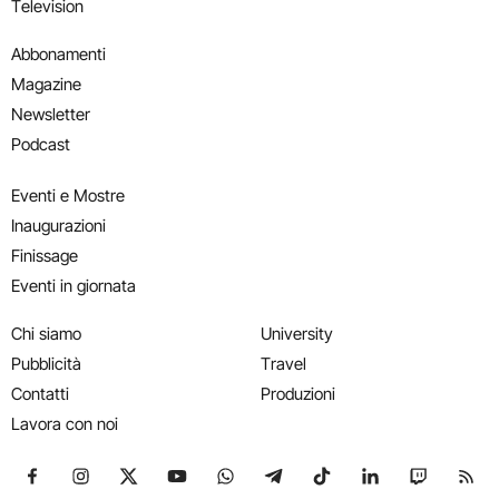
Television
Abbonamenti
Magazine
Newsletter
Podcast
Eventi e Mostre
Inaugurazioni
Finissage
Eventi in giornata
Chi siamo
University
Pubblicità
Travel
Contatti
Produzioni
Lavora con noi
Seguici su Facebook
Seguici su Instagram
Seguici su X
Seguici su YouTube
Seguici su WhatsApp
Seguici su Telegram
Seguici su TikTok
Seguici su Link
Seguici su
Segui