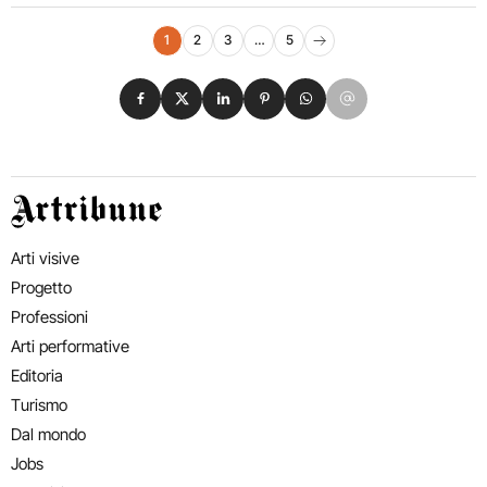
Navigazione eventi
1
2
3
…
5
Pagina successiva
Condividi su Facebook
Condividi su X
Condividi su LinkedIn
Condividi su Pinterest
Condividi su WhatsApp
Condividi su Email
Artribune
Arti visive
Progetto
Professioni
Arti performative
Editoria
Turismo
Dal mondo
Jobs