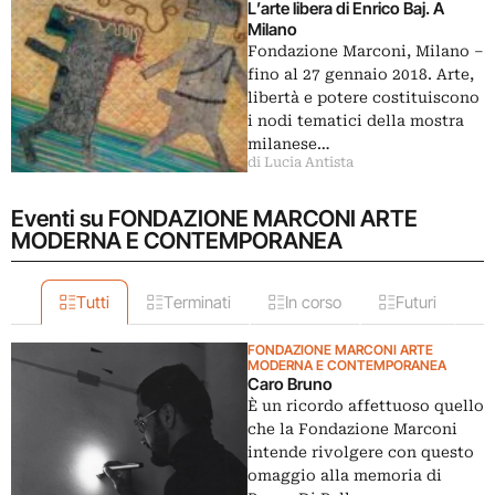
L’arte libera di Enrico Baj. A
Milano
Fondazione Marconi, Milano ‒
fino al 27 gennaio 2018. Arte,
libertà e potere costituiscono
i nodi tematici della mostra
milanese…
di Lucia Antista
Eventi su FONDAZIONE MARCONI ARTE
MODERNA E CONTEMPORANEA
Tutti
Terminati
In corso
Futuri
FONDAZIONE MARCONI ARTE
MODERNA E CONTEMPORANEA
Caro Bruno
È un ricordo affettuoso quello
che la Fondazione Marconi
intende rivolgere con questo
omaggio alla memoria di