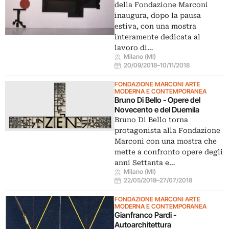
della Fondazione Marconi
inaugura, dopo la pausa
estiva, con una mostra
interamente dedicata al
lavoro di…
Milano (MI)
20/09/2018
–
10/11/2018
FONDAZIONE MARCONI ARTE
MODERNA E CONTEMPORANEA
Bruno Di Bello - Opere del
Novecento e del Duemila
Bruno Di Bello torna
protagonista alla Fondazione
Marconi con una mostra che
mette a confronto opere degli
anni Settanta e…
Milano (MI)
22/05/2018
–
27/07/2018
FONDAZIONE MARCONI ARTE
MODERNA E CONTEMPORANEA
Gianfranco Pardi -
Autoarchitettura