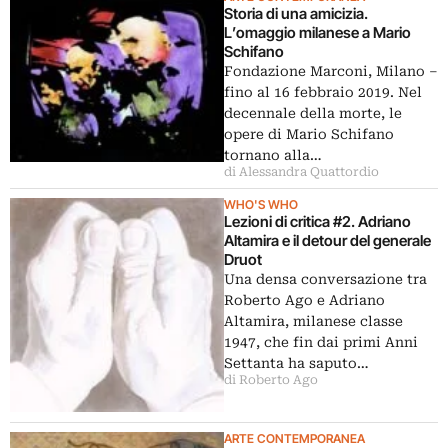
Storia di una amicizia.
L’omaggio milanese a Mario
Schifano
Fondazione Marconi, Milano ‒
fino al 16 febbraio 2019. Nel
decennale della morte, le
opere di Mario Schifano
tornano alla…
di Alessandra Quattordio
WHO'S WHO
Lezioni di critica #2. Adriano
Altamira e il detour del generale
Druot
Una densa conversazione tra
Roberto Ago e Adriano
Altamira, milanese classe
1947, che fin dai primi Anni
Settanta ha saputo…
di Roberto Ago
ARTE CONTEMPORANEA