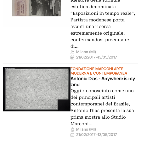
Ideatore della formula
estetica denominata
“Esposizioni in tempo reale”,
l’artista modenese porta
avanti una ricerca
estremamente originale,
confermandosi precursore
di…
Milano (MI)
21/02/2017
–
13/05/2017
FONDAZIONE MARCONI ARTE
MODERNA E CONTEMPORANEA
Antonio Dias - Anywhere is my
land
Oggi riconosciuto come uno
dei principali artisti
contemporanei del Brasile,
Antonio Dias presenta la sua
prima mostra allo Studio
Marconi…
Milano (MI)
21/02/2017
–
13/05/2017