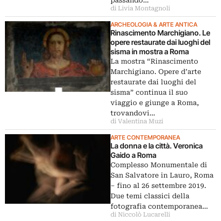
di Livia Montagnoli
ARCHEOLOGIA & ARTE ANTICA
Rinascimento Marchigiano. Le
opere restaurate dai luoghi del
sisma in mostra a Roma
La mostra “Rinascimento
Marchigiano. Opere d’arte
restaurate dai luoghi del
sisma” continua il suo
viaggio e giunge a Roma,
trovandovi…
di Valentina Muzi
ARTE CONTEMPORANEA
La donna e la città. Veronica
Gaido a Roma
Complesso Monumentale di
San Salvatore in Lauro, Roma
‒ fino al 26 settembre 2019.
Due temi classici della
fotografia contemporanea…
di Niccolò Lucarelli