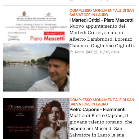
COMPLESSO MONUMENTALE DI SAN
SALVATORE IN LAURO
I Martedì Critici - Piero Mascetti
Nuovo appuntamento dei
Martedì Critici, a cura di
Alberto Dambruoso, Lorenzo
Canova e Guglielmo Gigliotti.
Roma (RM)
13/02/2024
COMPLESSO MONUMENTALE DI SAN
SALVATORE IN LAURO
Pietro Capone - Frammenti
Mostra di Pietro Capone, il
giovane talento romano, che
espone nei Musei di San
Salvatore in Lauro la sua