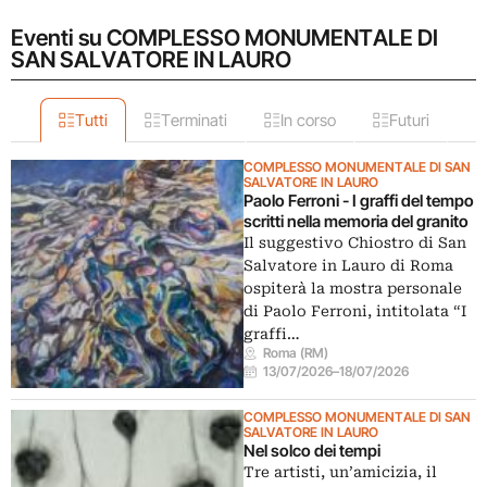
Eventi su COMPLESSO MONUMENTALE DI
SAN SALVATORE IN LAURO
Tutti
Terminati
In corso
Futuri
COMPLESSO MONUMENTALE DI SAN
SALVATORE IN LAURO
Paolo Ferroni - I graffi del tempo
scritti nella memoria del granito
Il suggestivo Chiostro di San
Salvatore in Lauro di Roma
ospiterà la mostra personale
di Paolo Ferroni, intitolata “I
graffi…
Roma (RM)
13/07/2026
–
18/07/2026
COMPLESSO MONUMENTALE DI SAN
SALVATORE IN LAURO
Nel solco dei tempi
Tre artisti, un’amicizia, il