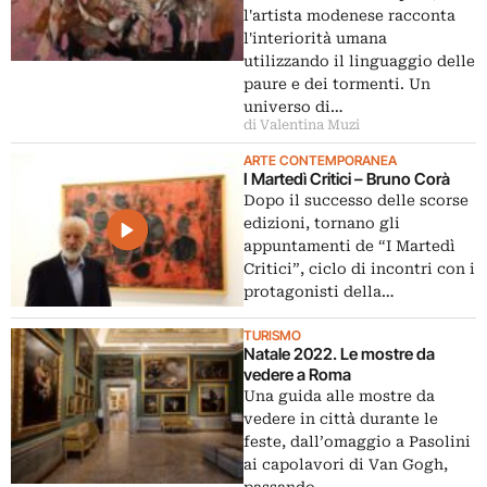
l'artista modenese racconta
l'interiorità umana
utilizzando il linguaggio delle
paure e dei tormenti. Un
universo di…
di Valentina Muzi
ARTE CONTEMPORANEA
I Martedì Critici – Bruno Corà
Dopo il successo delle scorse
edizioni, tornano gli
appuntamenti de “I Martedì
Critici”, ciclo di incontri con i
protagonisti della…
TURISMO
Natale 2022. Le mostre da
vedere a Roma
Una guida alle mostre da
vedere in città durante le
feste, dall’omaggio a Pasolini
ai capolavori di Van Gogh,
passando…