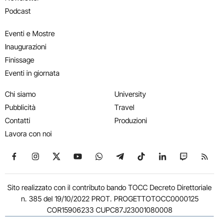
Podcast
Eventi e Mostre
Inaugurazioni
Finissage
Eventi in giornata
Chi siamo
University
Pubblicità
Travel
Contatti
Produzioni
Lavora con noi
Seguici su Facebook
Seguici su Instagram
Seguici su X
Seguici su YouTube
Seguici su WhatsApp
Seguici su Telegram
Seguici su TikTok
Seguici su Link
Seguici su
Segui
Sito realizzato con il contributo bando TOCC Decreto Direttoriale
n. 385 del 19/10/2022 PROT. PROGETTOTOCC0000125
COR15906233 CUPC87J23001080008