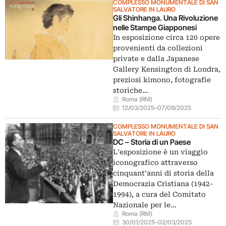
COMPLESSO MONUMENTALE DI SAN
SALVATORE IN LAURO
Gli Shinhanga. Una Rivoluzione
nelle Stampe Giapponesi
In esposizione circa 120 opere
provenienti da collezioni
private e dalla Japanese
Gallery Kensington di Londra,
preziosi kimono, fotografie
storiche…
Roma (RM)
12/03/2025
–
07/09/2025
COMPLESSO MONUMENTALE DI SAN
SALVATORE IN LAURO
DC – Storia di un Paese
L’esposizione è un viaggio
iconografico attraverso
cinquant’anni di storia della
Democrazia Cristiana (1942-
1994), a cura del Comitato
Nazionale per le…
Roma (RM)
30/01/2025
–
02/03/2025