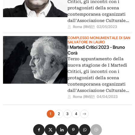
Critici, gli incontri con i
protagonisti della scena
contemporanea organizzati
dall’Associazione Culturale…
Roma (RM)
02/05/2023
COMPLESSO MONUMENTALE DI SAN
SALVATORE IN LAURO
I Martedì Critici 2023 - Bruno
Corà
Terzo appuntamento della
nuova stagione de I Martedì
Critici, gli incontri con i
protagonisti della scena
contemporanea organizzati
dall’Associazione Culturale…
Roma (RM)
04/04/2023
Navigazione eventi
1
2
3
4
Pagina successiva
Condividi su Facebook
Condividi su X
Condividi su LinkedIn
Condividi su Pinterest
Condividi su WhatsApp
Condividi su Email