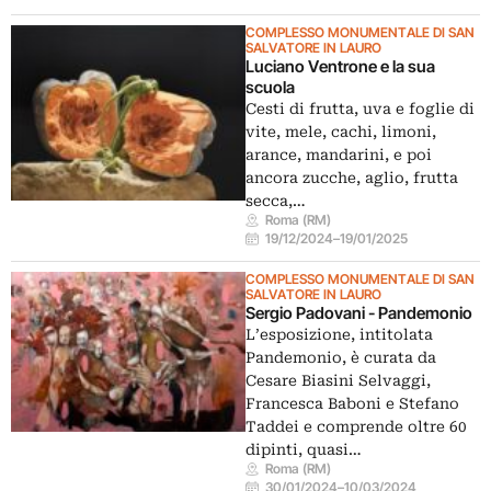
COMPLESSO MONUMENTALE DI SAN
SALVATORE IN LAURO
Luciano Ventrone e la sua
scuola
Cesti di frutta, uva e foglie di
vite, mele, cachi, limoni,
arance, mandarini, e poi
ancora zucche, aglio, frutta
secca,…
Roma (RM)
19/12/2024
–
19/01/2025
COMPLESSO MONUMENTALE DI SAN
SALVATORE IN LAURO
Sergio Padovani - Pandemonio
L’esposizione, intitolata
Pandemonio, è curata da
Cesare Biasini Selvaggi,
Francesca Baboni e Stefano
Taddei e comprende oltre 60
dipinti, quasi…
Roma (RM)
30/01/2024
–
10/03/2024