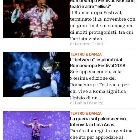
Romaeuropa Festival. Musiche,
teatri e altre “ellissi”
Il Romaeuropa Festival,
terminato il 25 novembre con
un gran finale in compagnia
di molti protagonisti, tra cui
l’artista visivo…
di Lorenzo Taiuti
TEATRO & DANZA
I “between” esplorati dal
Romaeuropa Festival 2018
Si è appena conclusa la
33esima edizione del
Romaeuropa Festival e per
chi vive a Roma significa
l'inizio di un…
di Dalila D'Amico
TEATRO & DANZA
La guerra sul palcoscenico.
Intervista a Lola Arias
Parola alla regista argentina
che sta per approdare al