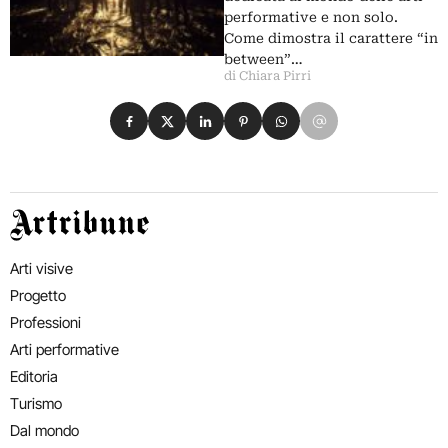
performative e non solo.
Come dimostra il carattere “in
between”…
di Chiara Pirri
Condividi su Facebook
Condividi su X
Condividi su LinkedIn
Condividi su Pinterest
Condividi su WhatsApp
Condividi su Email
Artribune
Arti visive
Progetto
Professioni
Arti performative
Editoria
Turismo
Dal mondo