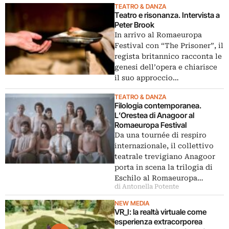
TEATRO & DANZA
Teatro e risonanza. Intervista a
Peter Brook
In arrivo al Romaeuropa
Festival con “The Prisoner”, il
regista britannico racconta le
genesi dell’opera e chiarisce
il suo approccio…
TEATRO & DANZA
Filologia contemporanea.
L’Orestea di Anagoor al
Romaeuropa Festival
Da una tournée di respiro
internazionale, il collettivo
teatrale trevigiano Anagoor
porta in scena la trilogia di
Eschilo al Romaeuropa…
di Antonella Potente
NEW MEDIA
VR_I: la realtà virtuale come
esperienza extracorporea