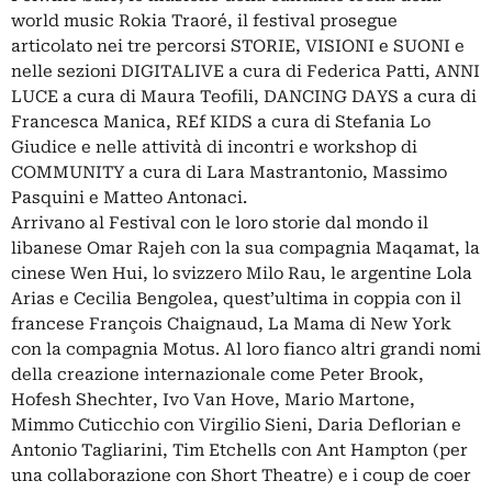
world music Rokia Traoré, il festival prosegue
articolato nei tre percorsi STORIE, VISIONI e SUONI e
nelle sezioni DIGITALIVE a cura di Federica Patti, ANNI
LUCE a cura di Maura Teofili, DANCING DAYS a cura di
Francesca Manica, REf KIDS a cura di Stefania Lo
Giudice e nelle attività di incontri e workshop di
COMMUNITY a cura di Lara Mastrantonio, Massimo
Pasquini e Matteo Antonaci.
Arrivano al Festival con le loro storie dal mondo il
libanese Omar Rajeh con la sua compagnia Maqamat, la
cinese Wen Hui, lo svizzero Milo Rau, le argentine Lola
Arias e Cecilia Bengolea, quest’ultima in coppia con il
francese François Chaignaud, La Mama di New York
con la compagnia Motus. Al loro fianco altri grandi nomi
della creazione internazionale come Peter Brook,
Hofesh Shechter, Ivo Van Hove, Mario Martone,
Mimmo Cuticchio con Virgilio Sieni, Daria Deflorian e
Antonio Tagliarini, Tim Etchells con Ant Hampton (per
una collaborazione con Short Theatre) e i coup de coer