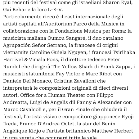
più recenti del festival come gli israeliani Sharon Eyal,
Gai Behar e la loro L-E-V.
Particolarmente ricco è il cast internazionale degli
artisti ospitati all’Auditorium Parco della Musica in
collaborazione con la Fondazione Musica per Roma: la
musicista maliana Oumou Sangaré, il duo catalano
Agrupación Señor Serrano, la francese di origini
vietnamite Caroline Guiela Nguyen, i francesi Tsirihaka
Harrivel & Vimala Pons, il direttore tedesco Peter
Rundel che dirigerà The Yellow Shark di Frank Zappa, i
musicisti statunitensi Fay Victor e Marc Ribot con
Daniele Del Monaco, Cristina Zavalloni che
interpreterà le composizioni originali di dieci diversi
autori, Office for a Human Theater con Filippo
Andreatta, Luigi de Angelis dii Fanny & Alexander con
Marco Cavalcoli e, per il Gran Finale che chiuderà il
festival, l’artista visivo e compositore giapponese Ryoji
Ikeda, Franco D’Andrea Octet, la star del Benin
Angélique Kidjo e l’artista britannico Matthew Herbert
in una serata che occuperà tutte le sale