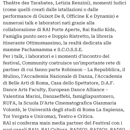
Theâtre des Tarabates, Letizia Renzini), momenti ludici
(come quelli creati dalle istallazioni o dalle
performance di Guixot De 8, Officine K e Dynamis) e
numerosi talk e laboratori nati grazie alla
collaborazione di RAI Porte Aperte, Rai Radio Kids,
Famiglia punto zero e Doppio Ristretto, la libreria
itinerante Ottimomassimo, la realtà dedicata alle
mamme Pachamamma e S.C.O.S.S.E.
Per i talk, i laboratori e i momenti d’incontro del
festival, Community costruisce un’importante rete di
partner di cui fanno parte Robinson – La Repubblica, il
Mulino, l’Accademia Nazionale di Danza, l’Accademia
di Belle Arti di Roma, Casa dello Spettatore, D.A.F.
Dance Arts Faculty, European Dance Alliance –
Valentina Marini, Danzaeffebi, famigliapuntozero,
RUFA, la Scuola D’Arte Cinematografica Gianmaria
Volontè, le Università degli studi di Roma La Sapienza,
Tor Vergata e Uniroma3, Teatro e Critica.
RAI si conferma main media partner del Festival con i
suoi canali RAI3, RAI Cultura, RADIO2, RADIO3, RADIO