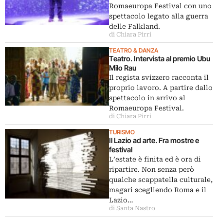
Romaeuropa Festival con uno
spettacolo legato alla guerra
delle Falkland.
di Chiara Pirri
TEATRO & DANZA
Teatro. Intervista al premio Ubu
Milo Rau
Il regista svizzero racconta il
proprio lavoro. A partire dallo
spettacolo in arrivo al
Romaeuropa Festival.
di Chiara Pirri
TURISMO
Il Lazio ad arte. Fra mostre e
festival
L’estate è finita ed è ora di
ripartire. Non senza però
qualche scappatella culturale,
magari scegliendo Roma e il
Lazio…
di Santa Nastro