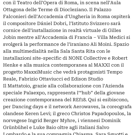
con il Teatro dell’Opera di Roma, in scena nell’Aula
Ottagona delle Terme di Diocleziano. Il Palazzo
Falconieri dell’Accademia d’Ungheria in Roma ospiterà
il compositore Dániel Dobri, l’Istituto Svizzero sarà
cornice dell’installazione in realtà virtuale di Gilles
Jobin mentre all’Accademia di Francia – Villa Medici si
svolgerà la performance de l’iraniano Ali Moini. Spazio
alla multimedialità nella Sala Santa Rita con le
installazioni site-specific di NONE Collective e Robert
Henke e alla musica contemporanea al MAXXI con il
progetto MaxxiMusic che vedrà protagonisti Tempo
Reale, Fabrizio Ottaviucci ed Edison Studio
Il Mattatoio, grazie alla collaborazione con l’Azienda
speciale Palaexpo, rappresenta l’“hub” della giovane
creazione contemporanea del REf18. Qui si esibiscono,
per Dancing days e il network Aerowaves, la coreografa
olandese Keren Levi; il greco Christos Papadopoulos, la
norvegese Ingrid Berger Myhre, i viennesi Dominik
Grünbühel e Luke Baio oltre agli italiani Salvo
Lombardo e la sua compagnia Chiasma, Sara Sguotti e