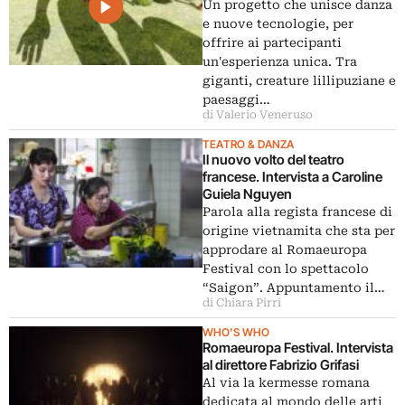
Un progetto che unisce danza
e nuove tecnologie, per
offrire ai partecipanti
un'esperienza unica. Tra
giganti, creature lillipuziane e
paesaggi…
di Valerio Veneruso
TEATRO & DANZA
Il nuovo volto del teatro
francese. Intervista a Caroline
Guiela Nguyen
Parola alla regista francese di
origine vietnamita che sta per
approdare al Romaeuropa
Festival con lo spettacolo
“Saigon”. Appuntamento il…
di Chiara Pirri
WHO'S WHO
Romaeuropa Festival. Intervista
al direttore Fabrizio Grifasi
Al via la kermesse romana
dedicata al mondo delle arti