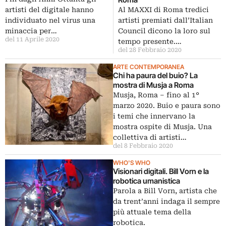
artisti del digitale hanno
Al MAXXI di Roma tredici
individuato nel virus una
artisti premiati dall’Italian
minaccia per…
Council dicono la loro sul
del 11 Aprile 2020
tempo presente.…
del 28 Febbraio 2020
ARTE CONTEMPORANEA
Chi ha paura del buio? La
mostra di Musja a Roma
Musja, Roma – fino al 1°
marzo 2020. Buio e paura sono
i temi che innervano la
mostra ospite di Musja. Una
collettiva di artisti…
del 8 Febbraio 2020
WHO'S WHO
Visionari digitali. Bill Vorn e la
robotica umanistica
Parola a Bill Vorn, artista che
da trent’anni indaga il sempre
più attuale tema della
robotica.