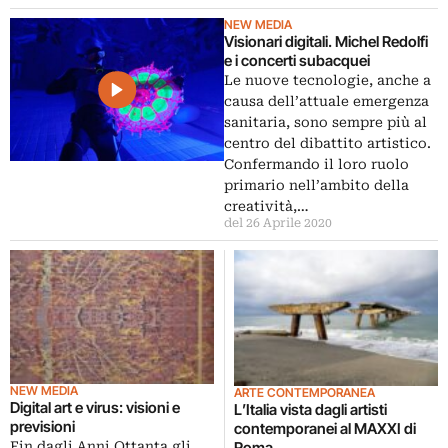
NEW MEDIA
Visionari digitali. Michel Redolfi
e i concerti subacquei
Le nuove tecnologie, anche a
causa dell’attuale emergenza
sanitaria, sono sempre più al
centro del dibattito artistico.
Confermando il loro ruolo
primario nell’ambito della
creatività,…
del 26 Aprile 2020
NEW MEDIA
ARTE CONTEMPORANEA
Digital art e virus: visioni e
L’Italia vista dagli artisti
previsioni
contemporanei al MAXXI di
Fin dagli Anni Ottanta gli
Roma