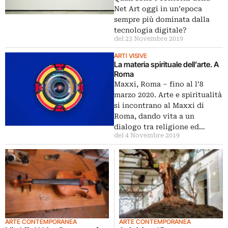
Net Art oggi in un’epoca
sempre più dominata dalla
tecnologia digitale?
del 23 Novembre 2019
ARTI VISIVE
La materia spirituale dell’arte. A
Roma
Maxxi, Roma – fino al l’8
marzo 2020. Arte e spiritualità
si incontrano al Maxxi di
Roma, dando vita a un
dialogo tra religione ed…
del 4 Novembre 2019
ARTE CONTEMPORANEA
ARTE CONTEMPORANEA