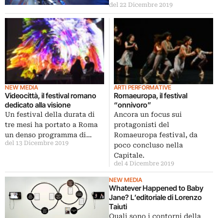
del 22 Dicembre 2019
NEW MEDIA
ARTI PERFORMATIVE
Videocittà, il festival romano
Romaeuropa, il festival
dedicato alla visione
“onnivoro”
Un festival della durata di
Ancora un focus sui
tre mesi ha portato a Roma
protagonisti del
un denso programma di…
Romaeuropa festival, da
del 13 Dicembre 2019
poco concluso nella
Capitale.
del 4 Dicembre 2019
NEW MEDIA
Whatever Happened to Baby
Jane? L’editoriale di Lorenzo
Taiuti
Quali sono i contorni della