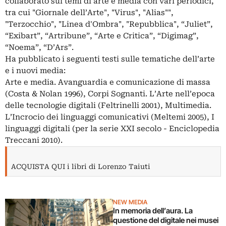
collaborato sui temi di arte e media con vari periodici,
tra cui "Giornale dell’Arte", "Virus", "Alias"",
"Terzocchio", "Linea d'Ombra", "Repubblica", “Juliet”,
“Exibart”, “Artribune”, “Arte e Critica”, “Digimag”,
“Noema”, “D’Ars”.
Ha pubblicato i seguenti testi sulle tematiche dell’arte
e i nuovi media:
Arte e media. Avanguardia e comunicazione di massa
(Costa & Nolan 1996), Corpi Sognanti. L’Arte nell’epoca
delle tecnologie digitali (Feltrinelli 2001), Multimedia.
L’Incrocio dei linguaggi comunicativi (Meltemi 2005), I
linguaggi digitali (per la serie XXI secolo - Enciclopedia
Treccani 2010).
ACQUISTA QUI i libri di Lorenzo Taiuti
NEW MEDIA
In memoria dell’aura. La
questione del digitale nei musei