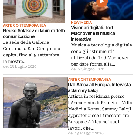
NEW MEDIA
ARTE CONTEMPORANEA
Visionari digitali. Tod
Nedko Solakov e i labirinti della
Machover e la musica
comunicazione
interattiva
La sede della Galleria
Musica e tecnologia digitale
Continua a San Gimignano
sono gli “strumenti”
ospita, fino al 9 settembre,
utilizzati da Tod Machover
la mostra…
per dare forma alla…
del 23 Luglio 2020
del 6 Giugno 2020
ARTE CONTEMPORANEA
Dall’Africa all’Europa. Intervista
a Sammy Baloji
Artista in residenza presso
l’Accademia di Francia – Villa
Medici a Roma, Sammy Baloji
approfondisce i trascorsi fra
Europa e Africa nei suoi
lavori, che…
del 13 Maggio 2020