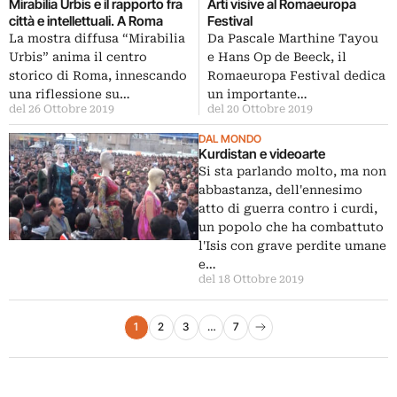
Mirabilia Urbis e il rapporto fra
Arti visive al Romaeuropa
città e intellettuali. A Roma
Festival
La mostra diffusa “Mirabilia
Da Pascale Marthine Tayou
Urbis” anima il centro
e Hans Op de Beeck, il
storico di Roma, innescando
Romaeuropa Festival dedica
una riflessione su…
un importante…
del 26 Ottobre 2019
del 20 Ottobre 2019
DAL MONDO
Kurdistan e videoarte
Si sta parlando molto, ma non
abbastanza, dell'ennesimo
atto di guerra contro i curdi,
un popolo che ha combattuto
l'Isis con grave perdite umane
e…
del 18 Ottobre 2019
Paginazione degli articoli
1
2
3
…
7
Pagina successiva