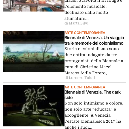
Macel. Stavolta il fil rouge è
l’elemento musicale,
declinato dalle molte
sfumature…
di Marta Silvi
ARTE CONTEMPORANEA
Biennale di Venezia. Un viaggio
tra le memorie del colonialismo
Storia e colonialismo sono
due entità indagate da tre
protagonisti della Biennale a
cura di Christine Macel.
Marcos Ávila Forero,…
di Lorenzo Taiuti
ARTE CONTEMPORANEA
Biennale di Venezia. The dark
side
Non solo intimismo e colore,
non solo arte “educata” e
accogliente. A Venezia
l’estate biennalesca 2017 ha
anche i suoi…