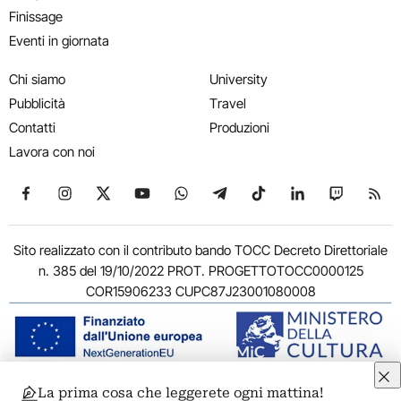
Finissage
Eventi in giornata
Chi siamo
University
Pubblicità
Travel
Contatti
Produzioni
Lavora con noi
Seguici su Facebook
Seguici su Instagram
Seguici su X
Seguici su YouTube
Seguici su WhatsApp
Seguici su Telegram
Seguici su TikTok
Seguici su Link
Seguici su
Segui
Sito realizzato con il contributo bando TOCC Decreto Direttoriale
n. 385 del 19/10/2022 PROT. PROGETTOTOCC0000125
COR15906233 CUPC87J23001080008
La prima cosa che leggerete ogni mattina!
© 2011-2026 ARTRIBUNE srl – Corso Vittorio Emanuele II, 287 –