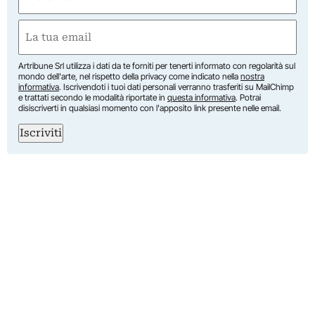
(Obbligatorio)
Nome
Email
(Obbligatorio)
Artribune Srl utilizza i dati da te forniti per tenerti informato con regolarità sul
mondo dell'arte, nel rispetto della privacy come indicato nella
nostra
informativa
. Iscrivendoti i tuoi dati personali verranno trasferiti su MailChimp
e trattati secondo le modalità riportate in
questa informativa
. Potrai
disiscriverti in qualsiasi momento con l'apposito link presente nelle email.
Iscriviti