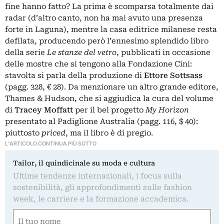
fine hanno fatto? La prima è scomparsa totalmente dai
radar (d’altro canto, non ha mai avuto una presenza
forte in Laguna), mentre la casa editrice milanese resta
defilata, producendo però l’ennesimo splendido libro
della serie
Le stanze del vetro
, pubblicati in occasione
delle mostre che si tengono alla Fondazione Cini:
stavolta si parla della produzione di
Ettore Sottsass
(pagg. 328, € 28). Da menzionare un altro grande editore,
Thames & Hudson, che si aggiudica la cura del volume
di
Tracey Moffatt
per il bel progetto
My Horizon
presentato al Padiglione Australia (pagg. 116, $ 40):
piuttosto
priced
, ma il libro è di pregio.
L'ARTICOLO CONTINUA PIÙ SOTTO
Tailor, il quindicinale su moda e cultura
Ultime tendenze internazionali, i focus sulla
sostenibilità, gli approfondimenti sulle fashion
week, le carriere e la formazione accademica.
Nome