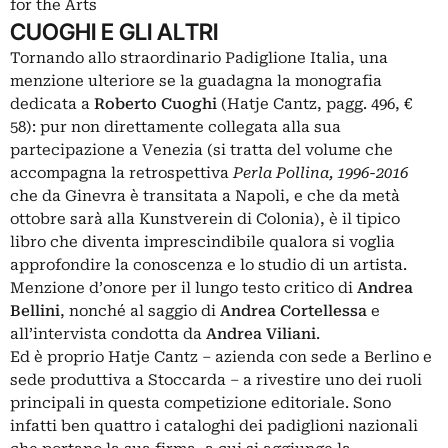
for the Arts
CUOGHI E GLI ALTRI
Tornando allo straordinario Padiglione Italia, una
menzione ulteriore se la guadagna la monografia
dedicata a
Roberto Cuoghi
(Hatje Cantz, pagg. 496, €
58): pur non direttamente collegata alla sua
partecipazione a Venezia (si tratta del volume che
accompagna la retrospettiva
Perla Pollina, 1996-2016
che da
Ginevra
è transitata a
Napoli
, e che da metà
ottobre sarà alla Kunstverein di Colonia), è il tipico
libro che diventa imprescindibile qualora si voglia
approfondire la conoscenza e lo studio di un artista.
Menzione d’onore per il lungo testo critico di
Andrea
Bellini
, nonché al saggio di
Andrea Cortellessa
e
all’intervista condotta da
Andrea Viliani
.
Ed è proprio Hatje Cantz – azienda con sede a Berlino e
sede produttiva a Stoccarda – a rivestire uno dei ruoli
principali in questa competizione editoriale. Sono
infatti ben quattro i cataloghi dei padiglioni nazionali