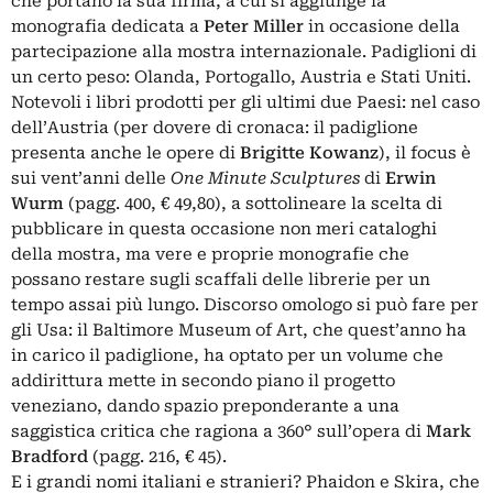
che portano la sua firma, a cui si aggiunge la
monografia dedicata a
Peter Miller
in occasione della
partecipazione alla mostra internazionale. Padiglioni di
un certo peso: Olanda, Portogallo, Austria e Stati Uniti.
Notevoli i libri prodotti per gli ultimi due Paesi: nel caso
dell’Austria (per dovere di cronaca: il padiglione
presenta anche le opere di
Brigitte Kowanz
), il focus è
sui vent’anni delle
One Minute Sculptures
di
Erwin
Wurm
(pagg. 400, € 49,80), a sottolineare la scelta di
pubblicare in questa occasione non meri cataloghi
della mostra, ma vere e proprie monografie che
possano restare sugli scaffali delle librerie per un
tempo assai più lungo. Discorso omologo si può fare per
gli Usa: il Baltimore Museum of Art, che quest’anno ha
in carico il padiglione, ha optato per un volume che
addirittura mette in secondo piano il progetto
veneziano, dando spazio preponderante a una
saggistica critica che ragiona a 360° sull’opera di
Mark
Bradford
(pagg. 216, € 45).
E i grandi nomi italiani e stranieri? Phaidon e Skira, che