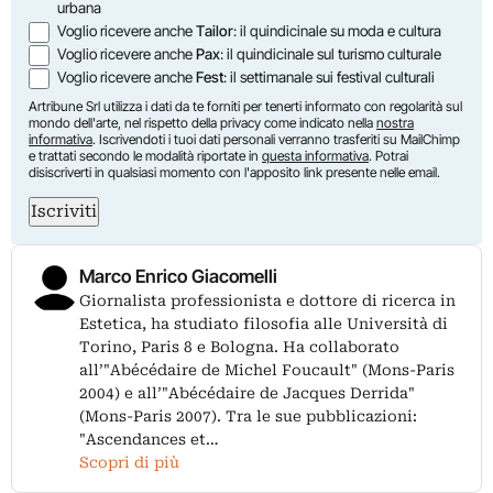
urbana
Voglio ricevere anche
Tailor
: il quindicinale su moda e cultura
Voglio ricevere anche
Pax
: il quindicinale sul turismo culturale
Voglio ricevere anche
Fest
: il settimanale sui festival culturali
Artribune Srl utilizza i dati da te forniti per tenerti informato con regolarità sul
mondo dell'arte, nel rispetto della privacy come indicato nella
nostra
informativa
. Iscrivendoti i tuoi dati personali verranno trasferiti su MailChimp
e trattati secondo le modalità riportate in
questa informativa
. Potrai
disiscriverti in qualsiasi momento con l'apposito link presente nelle email.
Iscriviti
Marco Enrico Giacomelli
Giornalista professionista e dottore di ricerca in
Estetica, ha studiato filosofia alle Università di
Torino, Paris 8 e Bologna. Ha collaborato
all’"Abécédaire de Michel Foucault" (Mons-Paris
2004) e all’"Abécédaire de Jacques Derrida"
(Mons-Paris 2007). Tra le sue pubblicazioni:
"Ascendances et…
Scopri di più