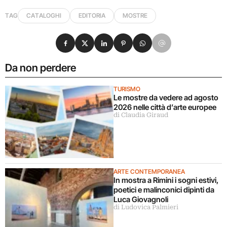
TAG
CATALOGHI
EDITORIA
MOSTRE
Condividi su Facebook
Condividi su X
Condividi su LinkedIn
Condividi su Pinterest
Condividi su WhatsApp
Condividi su Email
Da non perdere
TURISMO
Le mostre da vedere ad agosto
2026 nelle città d’arte europee
di Claudia Giraud
ARTE CONTEMPORANEA
In mostra a Rimini i sogni estivi,
poetici e malinconici dipinti da
Luca Giovagnoli
di Ludovica Palmieri