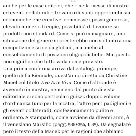
anche per le case editrici, che – nella messe di mostre
ed eventi collaterali – trovano rilevanti opportunità sia
economiche che creative: commesse spesso generose,
elevato numero di copie, possibilità di lavorare su
prodotti non standard. Come si può immaginare, una
situazione del genere si presterebbe non soltanto a una
competizione su scala globale, ma anche al
consolidamento di posizioni oligopolistiche. Ma questo
non significa che tutto vada come previsto.
Una prima conferma arriva dal catalogo principe,
quello della Biennale, quest’anno diretta da
Christine
Macel
col titolo
Viva Arte Viva
. Come d’altronde è
avvenuto in mostra, nemmeno dal punto di vista
editoriale ci sono particolari guizzi: doppio volume
d’ordinanza (uno per la mostra, l’altro per i padiglioni e
gli eventi collaterali), confezionamento pulito e
ordinato. A stamparlo, come avviene da diversi anni, è
il veneziano Marsilio (pagg. 588+256, € 85). Da segnalare
però il testo della Macel:
per le ragioni che abbiamo