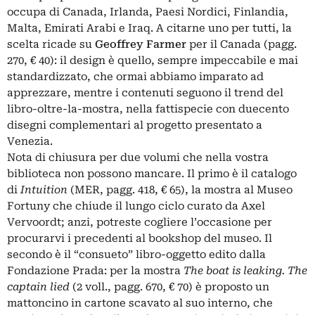
occupa di Canada, Irlanda, Paesi Nordici, Finlandia,
Malta, Emirati Arabi e Iraq. A citarne uno per tutti, la
scelta ricade su
Geoffrey Farmer
per il Canada (pagg.
270, € 40): il design è quello, sempre impeccabile e mai
standardizzato, che ormai abbiamo imparato ad
apprezzare, mentre i contenuti seguono il trend del
libro-oltre-la-mostra, nella fattispecie con duecento
disegni complementari al progetto presentato a
Venezia.
Nota di chiusura per due volumi che nella vostra
biblioteca non possono mancare. Il primo è il catalogo
di
Intuition
(MER, pagg. 418, € 65), la mostra al Museo
Fortuny che chiude il lungo ciclo curato da
Axel
Vervoordt
; anzi, potreste cogliere l’occasione per
procurarvi i precedenti al bookshop del museo. Il
secondo è il “consueto” libro-oggetto edito dalla
Fondazione Prada: per la mostra
The boat is leaking. The
captain lied
(2 voll., pagg. 670, € 70) è proposto un
mattoncino in cartone scavato al suo interno, che