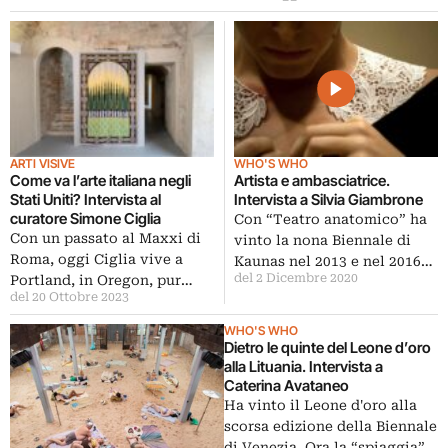
ARTI VISIVE
WHO'S WHO
Come va l’arte italiana negli
Artista e ambasciatrice.
Stati Uniti? Intervista al
Intervista a Silvia Giambrone
curatore Simone Ciglia
Con “Teatro anatomico” ha
Con un passato al Maxxi di
vinto la nona Biennale di
Roma, oggi Ciglia vive a
Kaunas nel 2013 e nel 2016…
del 2 Dicembre 2020
Portland, in Oregon, pur…
del 20 Ottobre 2023
WHO'S WHO
Dietro le quinte del Leone d’oro
alla Lituania. Intervista a
Caterina Avataneo
Ha vinto il Leone d'oro alla
scorsa edizione della Biennale
di Venezia. Ora la “spiaggia”