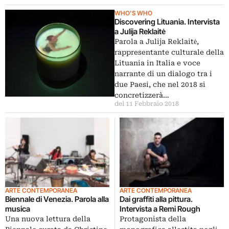
WHO'S WHO
Discovering Lituania. Intervista
a Julija Reklaitė
Parola a Julija Reklaitė,
rappresentante culturale della
Lituania in Italia e voce
narrante di un dialogo tra i
due Paesi, che nel 2018 si
concretizzerà…
del 11 Febbraio 2018
ARTE CONTEMPORANEA
ARTE CONTEMPORANEA
Biennale di Venezia. Parola alla
Dai graffiti alla pittura.
musica
Intervista a Remi Rough
Una nuova lettura della
Protagonista della