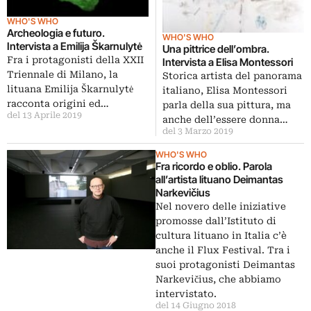
WHO'S WHO
Archeologia e futuro.
WHO'S WHO
Intervista a Emilija Škarnulytė
Una pittrice dell’ombra.
Fra i protagonisti della XXII
Intervista a Elisa Montessori
Triennale di Milano, la
Storica artista del panorama
lituana Emilija Škarnulytė
italiano, Elisa Montessori
racconta origini ed…
parla della sua pittura, ma
del 13 Aprile 2019
anche dell’essere donna…
del 3 Marzo 2019
WHO'S WHO
Fra ricordo e oblio. Parola
all’artista lituano Deimantas
Narkevičius
Nel novero delle iniziative
promosse dall’Istituto di
cultura lituano in Italia c’è
anche il Flux Festival. Tra i
suoi protagonisti Deimantas
Narkevičius, che abbiamo
intervistato.
del 14 Giugno 2018