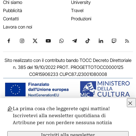
Chi siamo
University
Pubblicità
Travel
Contatti
Produzioni
Lavora con noi
Seguici su Facebook
Seguici su Instagram
Seguici su X
Seguici su YouTube
Seguici su WhatsApp
Seguici su Telegram
Seguici su TikTok
Seguici su Link
Seguici su
Segui
Sito realizzato con il contributo bando TOCC Decreto Direttoriale
n. 385 del 19/10/2022 PROT. PROGETTOTOCC0000125
COR15906233 CUPC87J23001080008
La prima cosa che leggerete ogni mattina!
© 2011-2026 ARTRIBUNE srl – Corso Vittorio Emanuele II, 287 –
Iscrivetevi alla newsletter quotidiana di
00186 Roma - P.I. 11381581005
Artribune per non perdere nessuna notizia
Privacy: Responsabile della protezione dei dati personali
ARTRIBUNE srl – Corso Vittorio Emanuele II, 287 – 00186 Roma
Iscriviti alla newsletter