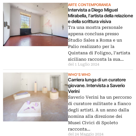
ARTE CONTEMPORANEA
Intervista a Diego Miguel
Mirabella, l’artista della relazione
e della scrittura visiva
Tra una mostra personale
appena conclusa presso
Studio Sales a Roma e un
Palio realizzato per la
Quintana di Foligno, l’artista
siciliano racconta la sua…
del 1 Luglio 2024
WHO'S WHO
Carriera lunga di un curatore
giovane. Intervista a Saverio
Verini
Saverio Verini ha un percorso
di curatore militante a fianco
degli artisti. A un anno dalla
nomina alla direzione dei
Musei Civici di Spoleto
racconta…
del 24 Maggio 2024