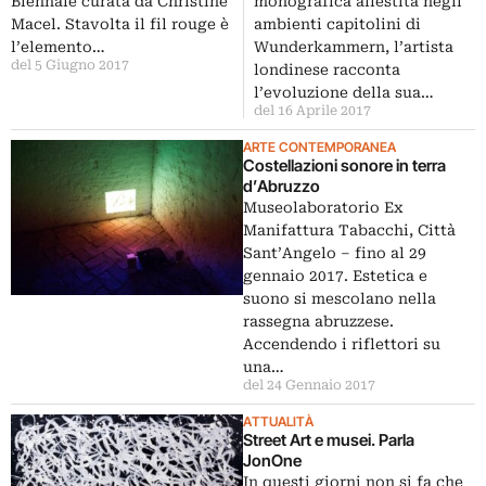
Biennale curata da Christine
monografica allestita negli
Macel. Stavolta il fil rouge è
ambienti capitolini di
l’elemento…
Wunderkammern, l’artista
del 5 Giugno 2017
londinese racconta
l’evoluzione della sua…
del 16 Aprile 2017
ARTE CONTEMPORANEA
Costellazioni sonore in terra
d’Abruzzo
Museolaboratorio Ex
Manifattura Tabacchi, Città
Sant’Angelo – fino al 29
gennaio 2017. Estetica e
suono si mescolano nella
rassegna abruzzese.
Accendendo i riflettori su
una…
del 24 Gennaio 2017
ATTUALITÀ
Street Art e musei. Parla
JonOne
In questi giorni non si fa che