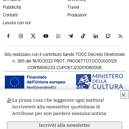
Pubblicità
Travel
Contatti
Produzioni
Lavora con noi
Seguici su Facebook
Seguici su Instagram
Seguici su X
Seguici su YouTube
Seguici su WhatsApp
Seguici su Telegram
Seguici su TikTok
Seguici su Link
Seguici su
Segui
Sito realizzato con il contributo bando TOCC Decreto Direttoriale
n. 385 del 19/10/2022 PROT. PROGETTOTOCC0000125
COR15906233 CUPC87J23001080008
La prima cosa che leggerete ogni mattina!
© 2011-2026 ARTRIBUNE srl – Corso Vittorio Emanuele II, 287 –
Iscrivetevi alla newsletter quotidiana di
00186 Roma - P.I. 11381581005
Artribune per non perdere nessuna notizia
Privacy: Responsabile della protezione dei dati personali
ARTRIBUNE srl – Corso Vittorio Emanuele II, 287 – 00186 Roma
Iscriviti alla newsletter
Termini e condizioni
Privacy Policy
Cookie Policy
Credits