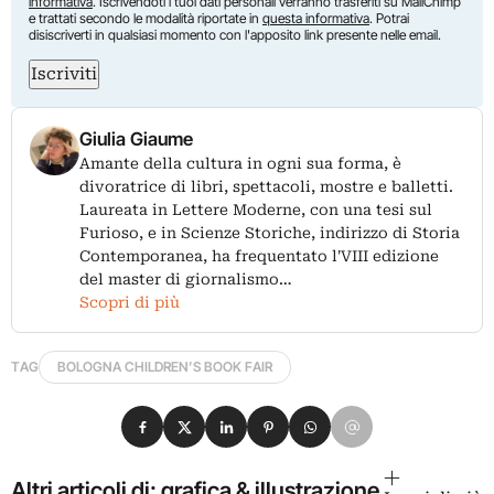
informativa
. Iscrivendoti i tuoi dati personali verranno trasferiti su MailChimp
e trattati secondo le modalità riportate in
questa informativa
. Potrai
disiscriverti in qualsiasi momento con l'apposito link presente nelle email.
Iscriviti
Giulia Giaume
Amante della cultura in ogni sua forma, è
divoratrice di libri, spettacoli, mostre e balletti.
Laureata in Lettere Moderne, con una tesi sul
Furioso, e in Scienze Storiche, indirizzo di Storia
Contemporanea, ha frequentato l'VIII edizione
del master di giornalismo…
Scopri di più
TAG
BOLOGNA CHILDREN’S BOOK FAIR
Condividi su Facebook
Condividi su X
Condividi su LinkedIn
Condividi su Pinterest
Condividi su WhatsApp
Condividi su Email
Altri articoli di: grafica & illustrazione