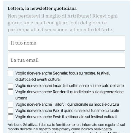
Lettera, la newsletter quotidiana
Non perdetevi il meglio di Artribune! Ricevi ogni
giorno un'e-mail con gli articoli del giorno e
partecipa alla discussione sul mondo dell'arte.
Nome
(Obbligatorio)
Nome
Email
(Obbligatorio)
Opzioni
Voglio ricevere anche
Segnala
: focus su mostre, festival,
didattica ed eventi culturali
Voglio ricevere anche
Incanti
: il settimanale sul mercato dell'arte
Voglio ricevere anche
Render
: il quindicinale sulla rigenerazione
urbana
Voglio ricevere anche
Tailor
: il quindicinale su moda e cultura
Voglio ricevere anche
Pax
: il quindicinale sul turismo culturale
Voglio ricevere anche
Fest
: il settimanale sui festival culturali
Artribune Srl utilizza i dati da te forniti per tenerti informato con regolarità sul
mondo dell'arte, nel rispetto della privacy come indicato nella
nostra