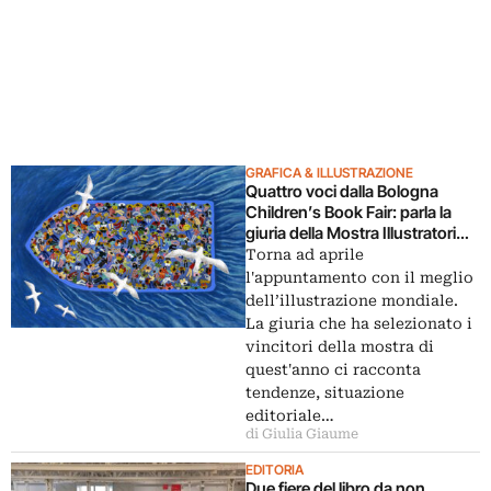
GRAFICA & ILLUSTRAZIONE
Quattro voci dalla Bologna
Children’s Book Fair: parla la
giuria della Mostra Illustratori
2024
Torna ad aprile
l'appuntamento con il meglio
dell’illustrazione mondiale.
La giuria che ha selezionato i
vincitori della mostra di
quest'anno ci racconta
tendenze, situazione
editoriale…
di Giulia Giaume
EDITORIA
Due fiere del libro da non