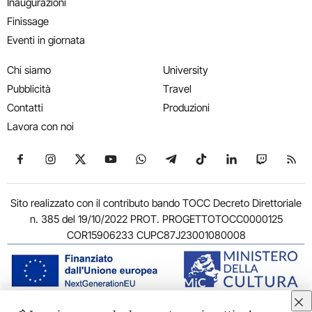
Inaugurazioni
Finissage
Eventi in giornata
Chi siamo
University
Pubblicità
Travel
Contatti
Produzioni
Lavora con noi
Seguici su Facebook
Seguici su Instagram
Seguici su X
Seguici su YouTube
Seguici su WhatsApp
Seguici su Telegram
Seguici su TikTok
Seguici su Link
Seguici su
Segui
Sito realizzato con il contributo bando TOCC Decreto Direttoriale
n. 385 del 19/10/2022 PROT. PROGETTOTOCC0000125
COR15906233 CUPC87J23001080008