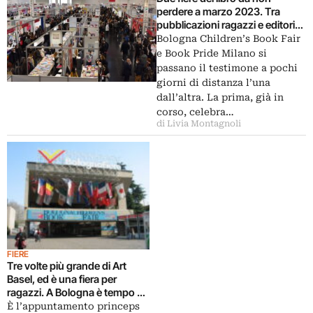
perdere a marzo 2023. Tra
pubblicazioni ragazzi e editori
indipendenti
Bologna Children’s Book Fair
e Book Pride Milano si
passano il testimone a pochi
giorni di distanza l’una
dall’altra. La prima, già in
corso, celebra…
di Livia Montagnoli
FIERE
Tre volte più grande di Art
Basel, ed è una fiera per
ragazzi. A Bologna è tempo di
Children’s Book Fair
È l’appuntamento princeps