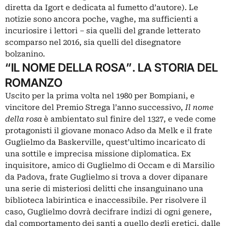
diretta da Igort e dedicata al fumetto d’autore). Le
notizie sono ancora poche, vaghe, ma sufficienti a
incuriosire i lettori – sia quelli del grande letterato
scomparso nel 2016, sia quelli del disegnatore
bolzanino.
“IL NOME DELLA ROSA”. LA STORIA DEL
ROMANZO
Uscito per la prima volta nel 1980 per Bompiani, e
vincitore del Premio Strega l’anno successivo,
Il nome
della rosa
è ambientato sul finire del 1327, e vede come
protagonisti il giovane monaco Adso da Melk e il frate
Guglielmo da Baskerville, quest’ultimo incaricato di
una sottile e imprecisa missione diplomatica. Ex
inquisitore, amico di Guglielmo di Occam e di Marsilio
da Padova, frate Guglielmo si trova a dover dipanare
una serie di misteriosi delitti che insanguinano una
biblioteca labirintica e inaccessibile. Per risolvere il
caso, Guglielmo dovrà decifrare indizi di ogni genere,
dal comportamento dei santi a quello degli eretici, dalle