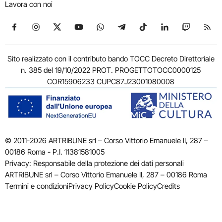
Lavora con noi
Seguici su Facebook
Seguici su Instagram
Seguici su X
Seguici su YouTube
Seguici su WhatsApp
Seguici su Telegram
Seguici su TikTok
Seguici su Link
Seguici su
Segui
Sito realizzato con il contributo bando TOCC Decreto Direttoriale
n. 385 del 19/10/2022 PROT. PROGETTOTOCC0000125
COR15906233 CUPC87J23001080008
© 2011-2026 ARTRIBUNE srl – Corso Vittorio Emanuele II, 287 –
00186 Roma - P.I. 11381581005
Privacy: Responsabile della protezione dei dati personali
ARTRIBUNE srl – Corso Vittorio Emanuele II, 287 – 00186 Roma
Termini e condizioni
Privacy Policy
Cookie Policy
Credits