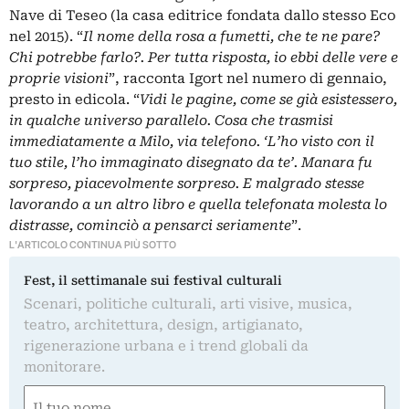
Nave di Teseo (la casa editrice fondata dallo stesso Eco
nel 2015). “
Il nome della rosa a fumetti, che te ne pare?
Chi potrebbe farlo?. Per tutta risposta, io ebbi delle vere e
proprie visioni
”, racconta Igort nel numero di gennaio,
presto in edicola. “
Vidi le pagine, come se già esistessero,
in qualche universo parallelo. Cosa che trasmisi
immediatamente a Milo, via telefono. ‘L’ho visto con il
tuo stile, l’ho immaginato disegnato da te’. Manara fu
sorpreso, piacevolmente sorpreso. E malgrado stesse
lavorando a un altro libro e quella telefonata molesta lo
distrasse, cominciò a pensarci seriamente
”.
L'ARTICOLO CONTINUA PIÙ SOTTO
Fest, il settimanale sui festival culturali
Scenari, politiche culturali, arti visive, musica,
teatro, architettura, design, artigianato,
rigenerazione urbana e i trend globali da
monitorare.
Nome