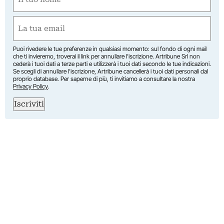
(Required)
First
Email
(Required)
Puoi rivedere le tue preferenze in qualsiasi momento: sul fondo di ogni mail
che ti invieremo, troverai il link per annullare l’iscrizione. Artribune Srl non
cederà i tuoi dati a terze parti e utilizzerà i tuoi dati secondo le tue indicazioni.
Se scegli di annullare l’iscrizione, Artribune cancellerà i tuoi dati personali dal
proprio database. Per saperne di più, ti invitiamo a consultare la nostra
Privacy Policy
.
Iscriviti