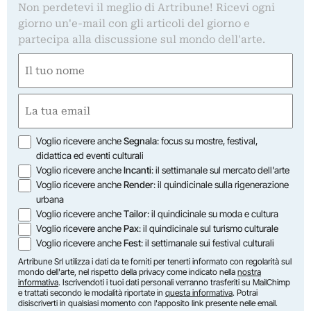
Non perdetevi il meglio di Artribune! Ricevi ogni
giorno un'e-mail con gli articoli del giorno e
partecipa alla discussione sul mondo dell'arte.
Nome
(Required)
First
Email
(Required)
Opzioni
Voglio ricevere anche
Segnala
: focus su mostre, festival,
didattica ed eventi culturali
Voglio ricevere anche
Incanti
: il settimanale sul mercato dell'arte
Voglio ricevere anche
Render
: il quindicinale sulla rigenerazione
urbana
Voglio ricevere anche
Tailor
: il quindicinale su moda e cultura
Voglio ricevere anche
Pax
: il quindicinale sul turismo culturale
Voglio ricevere anche
Fest
: il settimanale sui festival culturali
Artribune Srl utilizza i dati da te forniti per tenerti informato con regolarità sul
mondo dell'arte, nel rispetto della privacy come indicato nella
nostra
informativa
. Iscrivendoti i tuoi dati personali verranno trasferiti su MailChimp
e trattati secondo le modalità riportate in
questa informativa
. Potrai
disiscriverti in qualsiasi momento con l'apposito link presente nelle email.