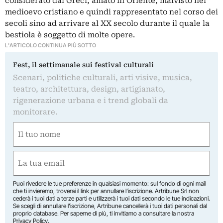
considerato dai Greci, amato in Oriente, malvisto nel
medioevo cristiano e quindi rappresentato nel corso dei
secoli sino ad arrivare al XX secolo durante il quale la
bestiola è soggetto di molte opere.
L'ARTICOLO CONTINUA PIÙ SOTTO
Fest, il settimanale sui festival culturali
Scenari, politiche culturali, arti visive, musica,
teatro, architettura, design, artigianato,
rigenerazione urbana e i trend globali da
monitorare.
Nome
(Required)
First
Email
(Required)
Puoi rivedere le tue preferenze in qualsiasi momento: sul fondo di ogni mail
che ti invieremo, troverai il link per annullare l’iscrizione. Artribune Srl non
cederà i tuoi dati a terze parti e utilizzerà i tuoi dati secondo le tue indicazioni.
Se scegli di annullare l’iscrizione, Artribune cancellerà i tuoi dati personali dal
proprio database. Per saperne di più, ti invitiamo a consultare la nostra
Privacy Policy
.