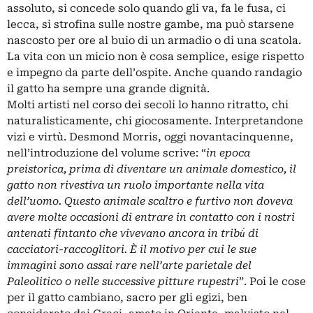
assoluto, si concede solo quando gli va, fa le fusa, ci
lecca, si strofina sulle nostre gambe, ma può starsene
nascosto per ore al buio di un armadio o di una scatola.
La vita con un micio non è cosa semplice, esige rispetto
e impegno da parte dell’ospite. Anche quando randagio
il gatto ha sempre una grande dignità.
Molti artisti nel corso dei secoli lo hanno ritratto, chi
naturalisticamente, chi giocosamente. Interpretandone
vizi e virtù. Desmond Morris, oggi novantacinquenne,
nell’introduzione del volume scrive: “
in epoca
preistorica, prima di diventare un animale domestico, il
gatto non rivestiva un ruolo importante nella vita
dell’uomo. Questo animale scaltro e furtivo non doveva
avere molte occasioni di entrare in contatto con i nostri
antenati fintanto che vivevano ancora in tribù̀ di
cacciatori-raccoglitori. È il motivo per cui le sue
immagini sono assai rare nell’arte parietale del
Paleolitico o nelle successive pitture rupestri
”. Poi le cose
per il gatto cambiano, sacro per gli
egizi
, ben