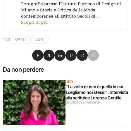
Fotografia presso l'Istituto Europeo di Design di
Milano e Storia e Critica della Moda
contemporanea all'Istituto Secoli di…
Scopri di più
TAG
GATTI
LIBRI
Condividi su Facebook
Condividi su X
Condividi su LinkedIn
Condividi su Pinterest
Condividi su WhatsApp
Condividi su Email
Da non perdere
LIBRI
“La volta giusta è quella in cui
scegliamo noi stessi”. Intervista
alla scrittrice Lorenza Gentile
di Ginevra Barbetti