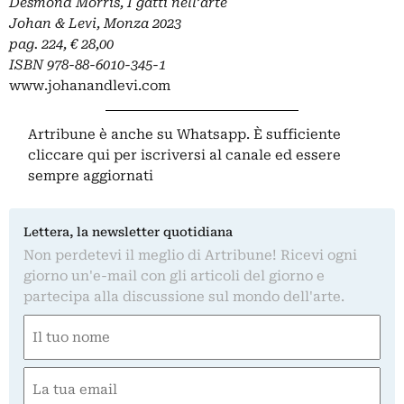
Desmond Morris, I gatti nell’arte
Johan & Levi, Monza 2023
pag. 224, € 28,00
ISBN 978-88-6010-345-1
www.johanandlevi.com
Artribune è anche su Whatsapp. È sufficiente
cliccare qui
per iscriversi al canale ed essere
sempre aggiornati
Lettera, la newsletter quotidiana
Non perdetevi il meglio di Artribune! Ricevi ogni
giorno un'e-mail con gli articoli del giorno e
partecipa alla discussione sul mondo dell'arte.
Nome
(Required)
First
Email
(Required)