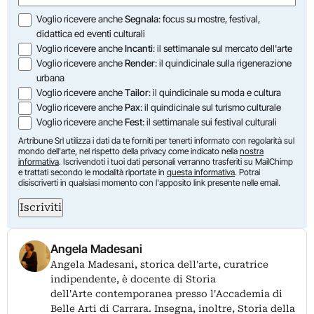
Opzioni
Voglio ricevere anche
Segnala
: focus su mostre, festival,
didattica ed eventi culturali
Voglio ricevere anche
Incanti
: il settimanale sul mercato dell'arte
Voglio ricevere anche
Render
: il quindicinale sulla rigenerazione
urbana
Voglio ricevere anche
Tailor
: il quindicinale su moda e cultura
Voglio ricevere anche
Pax
: il quindicinale sul turismo culturale
Voglio ricevere anche
Fest
: il settimanale sui festival culturali
Artribune Srl utilizza i dati da te forniti per tenerti informato con regolarità sul
mondo dell'arte, nel rispetto della privacy come indicato nella
nostra
informativa
. Iscrivendoti i tuoi dati personali verranno trasferiti su MailChimp
e trattati secondo le modalità riportate in
questa informativa
. Potrai
disiscriverti in qualsiasi momento con l'apposito link presente nelle email.
Iscriviti
Angela Madesani
Angela Madesani, storica dell'arte, curatrice
indipendente, è docente di Storia
dell'Arte contemporanea presso l'Accademia di
Belle Arti di Carrara. Insegna, inoltre, Storia della