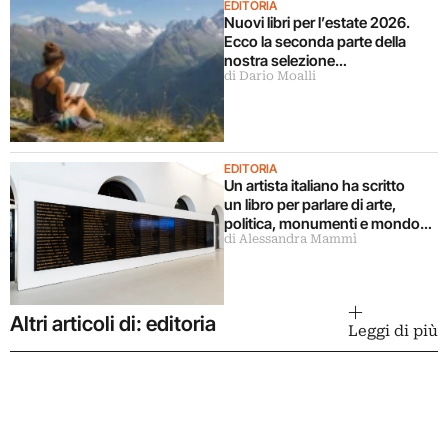
EDITORIA
Nuovi libri per l’estate 2026.
Ecco la seconda parte della
nostra selezione…
di Dario Moalli
EDITORIA
Un artista italiano ha scritto
un libro per parlare di arte,
politica, monumenti e mondo
di Alessandra Mammì
militare
Altri articoli di: editoria
Leggi di più