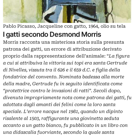
Pablo Picasso, Jacqueline con gatto, 1964, olio su tela
I gatti secondo Desmond Morris
Morris racconta una misteriosa storia sulla presunta
patrona dei gatti, un errore di attribuzione derivato
proprio dalla rappresentazione dell’animale: “
La figura
a cui si attribuiva la vittoria sui topi era santa Gertrude
di Nivelles, vissuta tra il 626 e il 659 d.C. e figlia della
fondatrice del convento. Nominata badessa alla morte
della madre, Gertrude fu in seguito identificata come
“protettrice contro le invasioni di ratti”. Secoli dopo,
divenuta impropriamente nota come patrona dei gatti, fu
adottata dagli amanti dei felini come la loro santa
speciale. L’errore nacque nel 1981, quando un dipinto
risalente al 1503, raffigurante una giovinetta seduta
accanto a un gatto bianco, fu pubblicato in un libro con
una didascalia fuorviante, secondo la quale santa