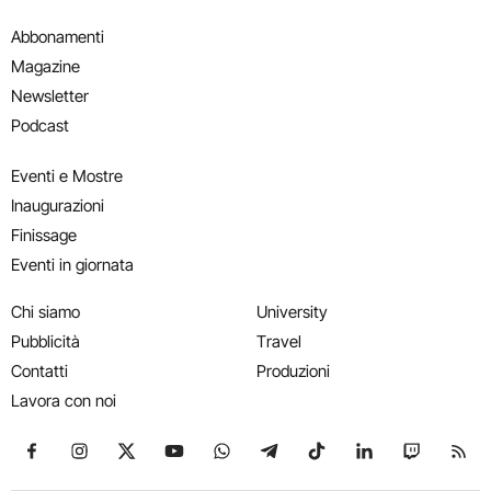
Abbonamenti
Magazine
Newsletter
Podcast
Eventi e Mostre
Inaugurazioni
Finissage
Eventi in giornata
Chi siamo
University
Pubblicità
Travel
Contatti
Produzioni
Lavora con noi
Seguici su Facebook
Seguici su Instagram
Seguici su X
Seguici su YouTube
Seguici su WhatsApp
Seguici su Telegram
Seguici su TikTok
Seguici su Link
Seguici su
Segui