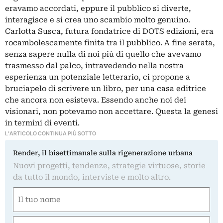
eravamo accordati, eppure il pubblico si diverte,
interagisce e si crea uno scambio molto genuino.
Carlotta Susca, futura fondatrice di DOTS edizioni, era
rocambolescamente finita tra il pubblico. A fine serata,
senza sapere nulla di noi più di quello che avevamo
trasmesso dal palco, intravedendo nella nostra
esperienza un potenziale letterario, ci propone a
bruciapelo di scrivere un libro, per una casa editrice
che ancora non esisteva. Essendo anche noi dei
visionari, non potevamo non accettare. Questa la genesi
in termini di eventi.
L'ARTICOLO CONTINUA PIÙ SOTTO
Render, il bisettimanale sulla rigenerazione urbana
Nuovi progetti, tendenze, strategie virtuose, storie
da tutto il mondo, interviste e molto altro.
Nome
(Obbligatorio)
Nome
Email