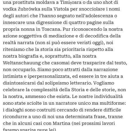
una prostituta moldava a Timișoara o da uno shot di
vodka Żubrówka sulla Vistola per snocciolare i nomi
degli autori che l’hanno segnato nell’adolescenza o
innescare una digressione di quattro pagine sulla
propria nonna in Toscana. Pur riconoscendo la nostra
azione soggettiva di mediazione e di decodifica della
realtà narrata (non si può essere veristi oggi), noi
riteniamo che la storia sia prioritaria rispetto alla
nostra biografia e, soprattutto, alla nostra
Weltanschauung che casomai deve trasparire dal testo,
non occuparlo. Siamo poco attratti dalla narrazione
intimista e iperpersonalizzata, ed essere in tre aiuta a
disintossicarsi dal solipsismo letterario. Vogliamo
celebrare la complessità della Storia e delle storie, non
la nostra, ammesso che esista. Le nostre individualità
sono state sciolte in un narratore unico ma multiforme:
i dialoghi sono costruiti cercando di rendere difficile
ricondurre a uno di noi una determinata frase, tranne
che in alcuni casi con Martina (nei prossimi lavori
faremo sparire pure lei).