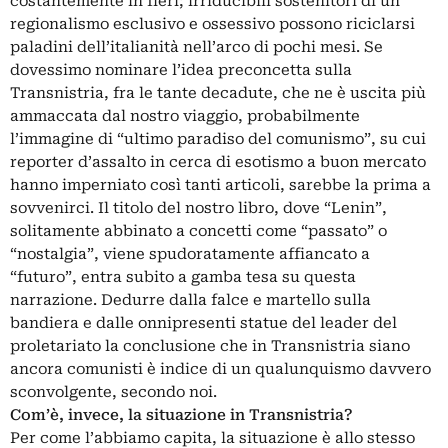
costantemente in fieri; irriducibili sostenitori di un
regionalismo esclusivo e ossessivo possono riciclarsi
paladini dell’italianità nell’arco di pochi mesi. Se
dovessimo nominare l’idea preconcetta sulla
Transnistria, fra le tante decadute, che ne è uscita più
ammaccata dal nostro viaggio, probabilmente
l’immagine di “ultimo paradiso del comunismo”, su cui
reporter d’assalto in cerca di esotismo a buon mercato
hanno imperniato così tanti articoli, sarebbe la prima a
sovvenirci. Il titolo del nostro libro, dove “Lenin”,
solitamente abbinato a concetti come “passato” o
“nostalgia”, viene spudoratamente affiancato a
“futuro”, entra subito a gamba tesa su questa
narrazione. Dedurre dalla falce e martello sulla
bandiera e dalle onnipresenti statue del leader del
proletariato la conclusione che in Transnistria siano
ancora comunisti è indice di un qualunquismo davvero
sconvolgente, secondo noi.
Com’è, invece, la situazione in Transnistria?
Per come l’abbiamo capita, la situazione è allo stesso