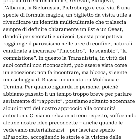
proposito di Gerusalemme, Yerevan, Sarajevo,
l’Albania, la Bielorussia, Pietroburgo e così via. È una
specie di formula magica, un biglietto da visita utile a
rivendicare un’identità multiculturale che tralascia
sempre di definire chiaramente un Est e un Ovest,
dandoli per scontati e univoci. Questa prospettiva
raggiunge il parossismo nelle aree di confine, naturali
candidate a incarnare “l’incontro”, “lo scambio”, “la
commistione”. In questo la Transnistria, in virtù dei
suoi confini non riconosciuti, può essere vista come
un’eccezione: non fa incontrare, ma blocca, si sente
una scheggia di Russia incuneata tra Moldavia e
Ucraina. Per quanto riguarda le persone, poiché
abbiamo passato lì un tempo troppo breve per parlare
seriamente di “rapporto”, possiamo soltanto accennare
alcuni tratti del nostro approccio alla comunità
autoctona. Ci siamo relazionati con rispetto, soffocando
alcune nostre idee preconcette ‒ anche quando le
vedevamo materializzarsi ‒ per lasciare spazio
all’ascolto, accogliendo le storie e la visione delle