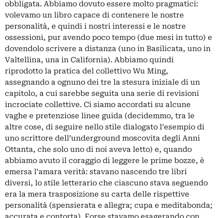
obbligata. Abbiamo dovuto essere molto pragmatici:
volevamo un libro capace di contenere le nostre
personalità, e quindi i nostri interessi e le nostre
ossessioni, pur avendo poco tempo (due mesi in tutto) e
dovendolo scrivere a distanza (uno in Basilicata, uno in
Valtellina, una in California). Abbiamo quindi
riprodotto la pratica del collettivo Wu Ming,
assegnando a ognuno dei tre la stesura iniziale di un
capitolo, a cui sarebbe seguita una serie di revisioni
incrociate collettive. Ci siamo accordati su alcune
vaghe e pretenziose linee guida (decidemmo, tra le
altre cose, di seguire nello stile dialogato l’esempio di
uno scrittore dell’underground moscovita degli Anni
Ottanta, che solo uno di noi aveva letto) e, quando
abbiamo avuto il coraggio di leggere le prime bozze, è
emersa l’amara verità: stavano nascendo tre libri
diversi, lo stile letterario che ciascuno stava seguendo
era la mera trasposizione su carta delle rispettive
personalità (spensierata e allegra; cupa e meditabonda;
accurata e contorta). Forse stavamo esagerando con