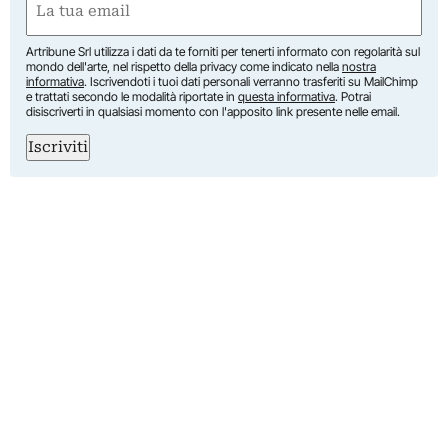
(Obbligatorio)
Artribune Srl utilizza i dati da te forniti per tenerti informato con regolarità sul
mondo dell'arte, nel rispetto della privacy come indicato nella
nostra
informativa
. Iscrivendoti i tuoi dati personali verranno trasferiti su MailChimp
e trattati secondo le modalità riportate in
questa informativa
. Potrai
disiscriverti in qualsiasi momento con l'apposito link presente nelle email.
Iscriviti