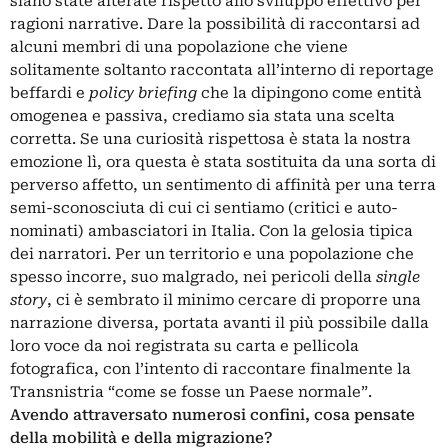
siano state alterate rispetto allo sviluppo effettivo per
ragioni narrative. Dare la possibilità di raccontarsi ad
alcuni membri di una popolazione che viene
solitamente soltanto raccontata all’interno di reportage
beffardi e
policy briefing
che la dipingono come entità
omogenea e passiva, crediamo sia stata una scelta
corretta. Se una curiosità rispettosa è stata la nostra
emozione lì, ora questa è stata sostituita da una sorta di
perverso affetto, un sentimento di affinità per una terra
semi-sconosciuta di cui ci sentiamo (critici e auto-
nominati) ambasciatori in Italia. Con la gelosia tipica
dei narratori. Per un territorio e una popolazione che
spesso incorre, suo malgrado, nei pericoli della
single
story
, ci è sembrato il minimo cercare di proporre una
narrazione diversa, portata avanti il più possibile dalla
loro voce da noi registrata su carta e pellicola
fotografica, con l’intento di raccontare finalmente la
Transnistria “come se fosse un Paese normale”.
Avendo attraversato numerosi confini, cosa pensate
della mobilità e della migrazione?