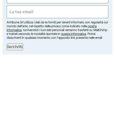
First
Email
(Required)
Artribune Srl utilizza i dati da te forniti per tenerti informato con regolarità sul
mondo dell'arte, nel rispetto della privacy come indicato nella
nostra
informativa
. Iscrivendoti i tuoi dati personali verranno trasferiti su MailChimp
e trattati secondo le modalità riportate in
questa informativa
. Potrai
disiscriverti in qualsiasi momento con l'apposito link presente nelle email.
Iscriviti