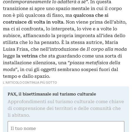
contemporaneamente lo adatterà a sé”.
In questa
transizione si apre uno spazio mentale in cui il corpo
non è più qualcosa di fisso, ma
qualcosa che si
costruisce di volta in volta
. Non viene prima dell’abito,
ma ci si confronta, lo interpreta, lo vive e a volte lo
subisce, affiancando la propria impronta all’idea dello
stilista che lo ha pensato. È la stessa autrice, Maria
Luisa Frisa, che nell’introduzione de
Il corpo alla moda
legge
la vetrina
che sta guardando come una sorta di
installazione silenziosa, una “
piazza metafisica della
moda
”, in cui gli oggetti sembrano sospesi fuori dal
tempo e dallo spazio.
L'ARTICOLO CONTINUA PIÙ SOTTO
PAX, il bisettimanale sul turismo culturale
Approfondimenti sul turismo culturale come chiave
di comprensione dei territori e delle comunità che
li abitano.
Nome
(Required)