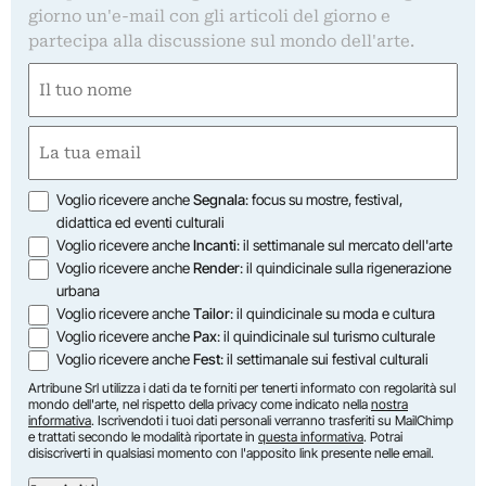
giorno un'e-mail con gli articoli del giorno e
partecipa alla discussione sul mondo dell'arte.
Nome
(Required)
First
Email
(Required)
Opzioni
Voglio ricevere anche
Segnala
: focus su mostre, festival,
didattica ed eventi culturali
Voglio ricevere anche
Incanti
: il settimanale sul mercato dell'arte
Voglio ricevere anche
Render
: il quindicinale sulla rigenerazione
urbana
Voglio ricevere anche
Tailor
: il quindicinale su moda e cultura
Voglio ricevere anche
Pax
: il quindicinale sul turismo culturale
Voglio ricevere anche
Fest
: il settimanale sui festival culturali
Artribune Srl utilizza i dati da te forniti per tenerti informato con regolarità sul
mondo dell'arte, nel rispetto della privacy come indicato nella
nostra
informativa
. Iscrivendoti i tuoi dati personali verranno trasferiti su MailChimp
e trattati secondo le modalità riportate in
questa informativa
. Potrai
disiscriverti in qualsiasi momento con l'apposito link presente nelle email.