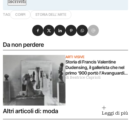
Iscriviti
TAG
CORPI
STORIA DELL'ARTE
Condividi su Facebook
Condividi su X
Condividi su LinkedIn
Condividi su Pinterest
Condividi su WhatsApp
Condividi su Email
Da non perdere
ARTI VISIVE
Storia di Francis Valentine
Dudensing, il gallerista che nel
primo ‘900 portò l’Avanguardia
di Beatrice Caprioli
Europea negli Stati Uniti
Altri articoli di: moda
Leggi di più