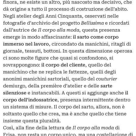
finora, ne esiste un altro, più nascosto ma decisivo, che
dà origine a tutto il processo di costruzione dell’abito.
Negli atelier degli Anni Cinquanta, osservati nelle
fotografie d’archivio del progetto
Bellissima
e ricordati
dall’autrice de
Il corpo alla moda
, questa presenza
emerge in modo affascinante:
il sarto come corpo
immerso nel lavoro
, circondato da manichini, ritagli di
giornale, tessuti, bottoni. In questa dimensione operosa
ci sono molte figure che quasi si confondono, si
sovrappongono:
il corpo del cliente
, quello del
manichino che ne replica le fattezze, quelli degli
anonimi manichini sartoriali, quello del
couturier
demiurgo, della première d’atelier e delle
sarte
silenziose
e instancabili. A questi si aggiunge anche
il
corpo dell’indossatrice
, presenza intermittente dentro
un sistema di misure. Il corpo del sarto, allora, non è
soltanto quello che crea, ma è anche quello che tiene
insieme questa pluralità.
Così, alla fine della lettura de
Il corpo alla moda
di
Frisa, non resta un corpo unico, ma una costellazione di