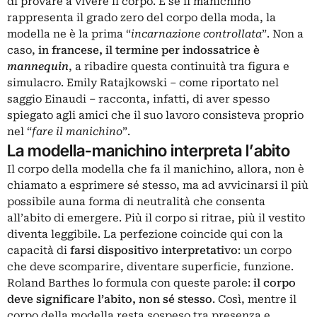
di provare a vivere il corpo. E se il manichino
rappresenta il grado zero del corpo della moda, la
modella ne è la prima “
incarnazione controllata
”. Non a
caso,
in francese, il termine per indossatrice è
mannequin
, a ribadire questa continuità tra figura e
simulacro. Emily Ratajkowski – come riportato nel
saggio Einaudi – racconta, infatti, di aver spesso
spiegato agli amici che il suo lavoro consisteva proprio
nel “
fare il manichino
”.
La modella-manichino interpreta l’abito
Il corpo della modella che fa il manichino, allora, non è
chiamato a esprimere sé stesso, ma ad avvicinarsi il più
possibile auna forma di neutralità che consenta
all’abito di emergere. Più il corpo si ritrae, più il vestito
diventa leggibile. La perfezione coincide qui con la
capacità di
farsi dispositivo interpretativo
: un corpo
che deve scomparire, diventare superficie, funzione.
Roland Barthes
lo formula con queste parole:
il corpo
deve significare l’abito, non sé stesso
. Così, mentre il
corpo della modella resta sospeso tra presenza e