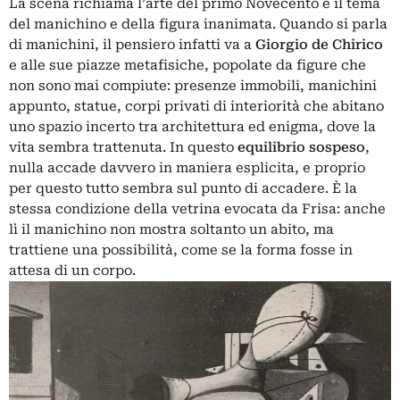
La scena richiama l’arte del primo Novecento e il tema
del manichino e della figura inanimata. Quando si parla
di manichini, il pensiero infatti va a
Giorgio de Chirico
e alle sue piazze metafisiche, popolate da figure che
non sono mai compiute: presenze immobili, manichini
appunto, statue, corpi privati di interiorità che abitano
uno spazio incerto tra architettura ed enigma, dove la
vita sembra trattenuta. In questo
equilibrio sospeso
,
nulla accade davvero in maniera esplicita, e proprio
per questo tutto sembra sul punto di accadere. È la
stessa condizione della vetrina evocata da Frisa: anche
lì il manichino non mostra soltanto un abito, ma
trattiene una possibilità, come se la forma fosse in
attesa di un corpo.