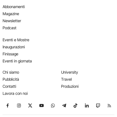
Abbonamenti
Magazine
Newsletter
Podcast
Eventi e Mostre
Inaugurazioni
Finissage
Eventi in giornata
Chi siamo
University
Pubblicità
Travel
Contatti
Produzioni
Lavora con noi
Seguici su Facebook
Seguici su Instagram
Seguici su X
Seguici su YouTube
Seguici su WhatsApp
Seguici su Telegram
Seguici su TikTok
Seguici su Link
Seguici su
Segui