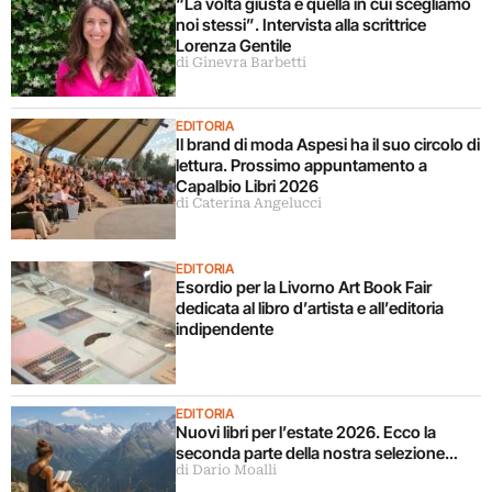
“La volta giusta è quella in cui scegliamo
noi stessi”. Intervista alla scrittrice
Lorenza Gentile
di Ginevra Barbetti
EDITORIA
Il brand di moda Aspesi ha il suo circolo di
lettura. Prossimo appuntamento a
Capalbio Libri 2026
di Caterina Angelucci
EDITORIA
Esordio per la Livorno Art Book Fair
dedicata al libro d’artista e all’editoria
indipendente
EDITORIA
Nuovi libri per l’estate 2026. Ecco la
seconda parte della nostra selezione…
di Dario Moalli