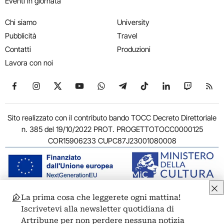
Eventi in giornata
Chi siamo
University
Pubblicità
Travel
Contatti
Produzioni
Lavora con noi
Seguici su Facebook
Seguici su Instagram
Seguici su X
Seguici su YouTube
Seguici su WhatsApp
Seguici su Telegram
Seguici su TikTok
Seguici su Link
Seguici su
Segui
Sito realizzato con il contributo bando TOCC Decreto Direttoriale
n. 385 del 19/10/2022 PROT. PROGETTOTOCC0000125
COR15906233 CUPC87J23001080008
La prima cosa che leggerete ogni mattina!
© 2011-2026 ARTRIBUNE srl – Corso Vittorio Emanuele II, 287 –
Iscrivetevi alla newsletter quotidiana di
00186 Roma - P.I. 11381581005
Artribune per non perdere nessuna notizia
Privacy: Responsabile della protezione dei dati personali