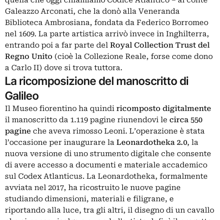
quella che oggi chiamiamo Codice Atlantico – al conte
Galeazzo Arconati, che la donò alla Veneranda
Biblioteca Ambrosiana, fondata da Federico Borromeo
nel 1609. La parte artistica arrivò invece in Inghilterra,
entrando poi a far parte del
Royal Collection Trust del
Regno Unito
(cioè la Collezione Reale, forse come dono
a Carlo II) dove si trova tuttora.
La ricomposizione del manoscritto di
Galileo
Il Museo fiorentino ha quindi
ricomposto digitalmente
il manoscritto da 1.119 pagine riunendovi le
circa 550
pagine
che aveva rimosso Leoni. L’operazione è stata
l’occasione per inaugurare la
Leonardotheka 2.0
, la
nuova versione di uno strumento digitale che consente
di avere accesso a documenti e materiale accademico
sul Codex Atlanticus. La Leonardotheka, formalmente
avviata nel 2017, ha ricostruito le nuove pagine
studiando dimensioni, materiali e filigrane, e
riportando alla luce, tra gli altri, il disegno di un cavallo