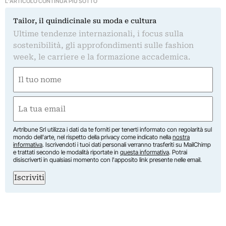
L'ARTICOLO CONTINUA PIÙ SOTTO
Tailor, il quindicinale su moda e cultura
Ultime tendenze internazionali, i focus sulla
sostenibilità, gli approfondimenti sulle fashion
week, le carriere e la formazione accademica.
Nome
(Required)
First
Email
(Required)
Artribune Srl utilizza i dati da te forniti per tenerti informato con regolarità sul
mondo dell'arte, nel rispetto della privacy come indicato nella
nostra
informativa
. Iscrivendoti i tuoi dati personali verranno trasferiti su MailChimp
e trattati secondo le modalità riportate in
questa informativa
. Potrai
disiscriverti in qualsiasi momento con l'apposito link presente nelle email.
Iscriviti