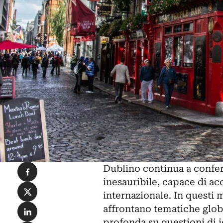
Condividi su Facebook
Dublino
continua a confer
inesauribile, capace di acco
Condividi su X
internazionale. In questi 
Condividi su LinkedIn
affrontano tematiche glob
profonda su questioni di i