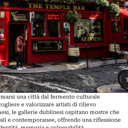
marsi una città dal fermento culturale
gliere e valorizzare artisti di rilievo
mesi, le gallerie dublinesi ospitano mostre che
ali e contemporanee, offrendo una riflessione
dentità, memoria e vulnerabilità.