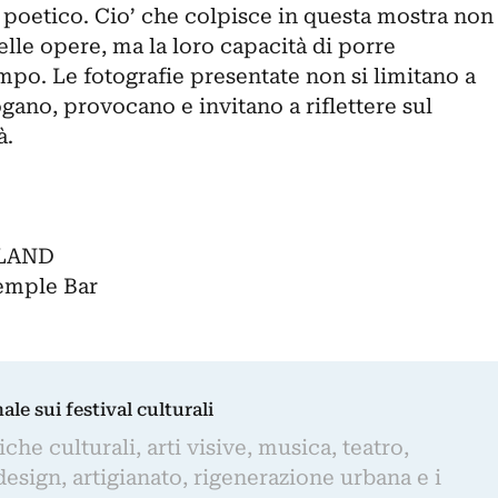
 poetico. Cio’ che colpisce in questa mostra non
delle opere, ma la loro capacità di porre
empo. Le fotografie presentate non si limitano a
ano, provocano e invitano a riflettere sul
à.
LAND
emple Bar
nale sui festival culturali
iche culturali, arti visive, musica, teatro,
design, artigianato, rigenerazione urbana e i