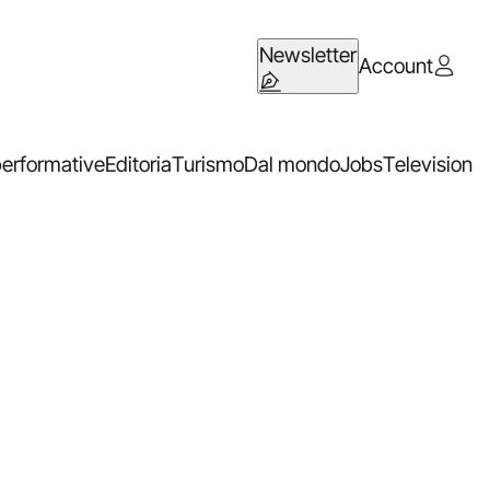
Newsletter
Account
performative
Editoria
Turismo
Dal mondo
Jobs
Television