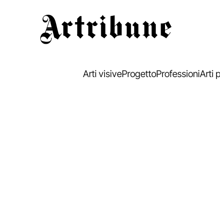
Artribune
Arti visive
Progetto
Professioni
Arti 