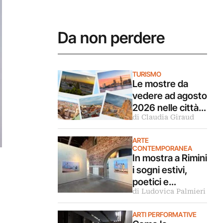
Da non perdere
TURISMO
Le mostre da
vedere ad agosto
2026 nelle città
di Claudia Giraud
d’arte europee
ARTE
CONTEMPORANEA
In mostra a Rimini
i sogni estivi,
poetici e
di Ludovica Palmieri
malinconici
dipinti da Luca
ARTI PERFORMATIVE
Giovagnoli