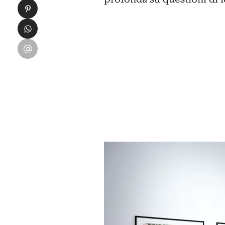
Condividi su Pinterest
Condividi su WhatsApp
Condividi su Email