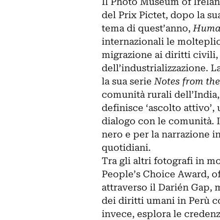
Il Photo Museum of Ireland
del Prix Pictet, dopo la s
tema di quest’anno,
Huma
internazionali le moltepli
migrazione ai diritti civili
dell’industrializzazione. L
la sua serie
Notes from the
comunità rurali dell’India
definisce ‘ascolto attivo’,
dialogo con le comunità. I
nero e per la narrazione i
quotidiani.
Tra gli altri fotografi in m
People’s Choice Award, of
attraverso il Darién Gap,
dei diritti umani in Perù 
invece, esplora le credenz