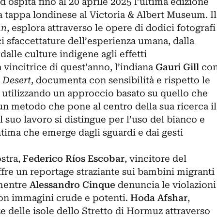
 ospita fino al 20 aprile 2025 l’ultima edizione
ua tappa londinese al
Victoria & Albert Museum
. Il
n
, esplora attraverso le opere di dodici fotografi
ci sfaccettature dell’esperienza umana, dalla
, dalle culture indigene agli effetti
a vincitrice di quest’anno, l’indiana
Gauri Gill
co
 Desert
, documenta con sensibilità e rispetto le
, utilizzando un approccio basato su quello che
 un metodo che pone al centro della sua ricerca il
l suo lavoro si distingue per l’uso del bianco e
ntima che emerge dagli sguardi e dai gesti
ostra,
Federico Ríos Escobar
, vincitore del
fre un reportage straziante sui bambini migranti
 mentre
Alessandro Cinque
denuncia le violazioni
con immagini crude e potenti.
Hoda Afshar
,
e delle isole dello Stretto di Hormuz attraverso