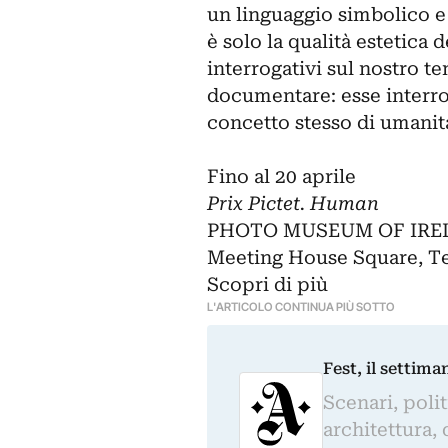
un linguaggio simbolico e
è solo la qualità estetica 
interrogativi sul nostro t
documentare: esse interrog
concetto stesso di umanit
Fino al 20 aprile
Prix Pictet. Human
PHOTO MUSEUM OF IRE
Meeting House Square, T
Scopri di più
L'ARTICOLO CONTINUA PIÙ SOTTO
Fest, il settima
Scenari, polit
architettura, 