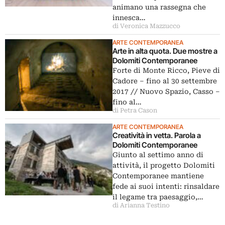
animano una rassegna che
innesca…
di Veronica Mazzucco
ARTE CONTEMPORANEA
Arte in alta quota. Due mostre a
Dolomiti Contemporanee
Forte di Monte Ricco, Pieve di
Cadore ‒ fino al 30 settembre
2017 // Nuovo Spazio, Casso ‒
fino al…
di Petra Cason
ARTE CONTEMPORANEA
Creatività in vetta. Parola a
Dolomiti Contemporanee
Giunto al settimo anno di
attività, il progetto Dolomiti
Contemporanee mantiene
fede ai suoi intenti: rinsaldare
il legame tra paesaggio,…
di Arianna Testino