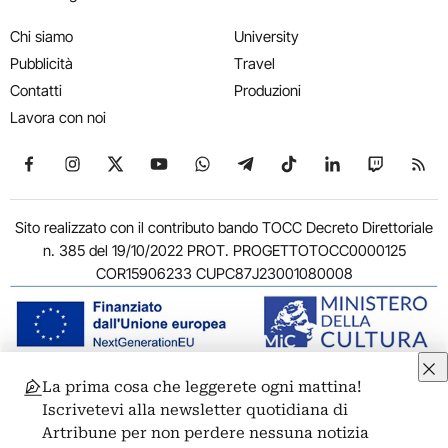
Chi siamo
University
Pubblicità
Travel
Contatti
Produzioni
Lavora con noi
Seguici su Facebook
Seguici su Instagram
Seguici su X
Seguici su YouTube
Seguici su WhatsApp
Seguici su Telegram
Seguici su TikTok
Seguici su Link
Seguici su
Segui
Sito realizzato con il contributo bando TOCC Decreto Direttoriale
n. 385 del 19/10/2022 PROT. PROGETTOTOCC0000125
COR15906233 CUPC87J23001080008
La prima cosa che leggerete ogni mattina!
© 2011-2026 ARTRIBUNE srl – Corso Vittorio Emanuele II, 287 –
Iscrivetevi alla newsletter quotidiana di
00186 Roma - P.I. 11381581005
Artribune per non perdere nessuna notizia
Privacy: Responsabile della protezione dei dati personali