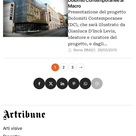
Dolomiti Contemporanee al
Macro
Presentazione del progetto
Dolomiti Contemporanee
(DC), che sarà illustrato da
Gianluca D’Incà Levis,
ideatore e curatore del
progetto, e dagli…
Roma (RM)
28/05/2015
Navigazione eventi
1
2
3
Pagina successiva
Condividi su Facebook
Condividi su X
Condividi su LinkedIn
Condividi su Pinterest
Condividi su WhatsApp
Condividi su Email
Artribune
Arti visive