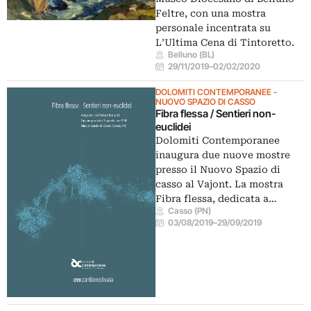
Feltre, con una mostra
personale incentrata su
L’Ultima Cena di Tintoretto.
Belluno (BL)
29/11/2019
–
02/02/2020
DOLOMITI CONTEMPORANEE -
NUOVO SPAZIO DI CASSO
Fibra flessa / Sentieri non-
euclidei
Dolomiti Contemporanee
inaugura due nuove mostre
presso il Nuovo Spazio di
casso al Vajont. La mostra
Fibra flessa, dedicata a…
Casso (PN)
03/08/2019
–
29/09/2019