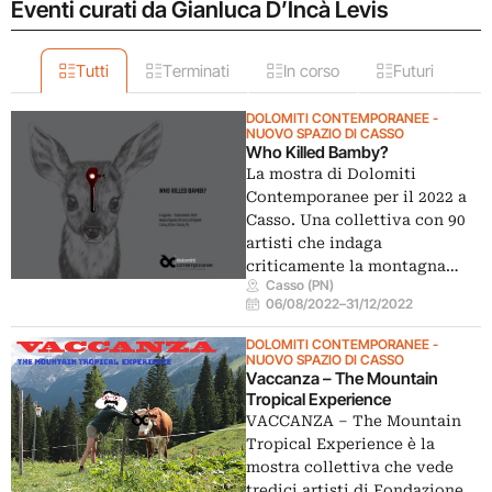
Eventi curati da Gianluca D’Incà Levis
Tutti
Terminati
In corso
Futuri
DOLOMITI CONTEMPORANEE -
NUOVO SPAZIO DI CASSO
Who Killed Bamby?
La mostra di Dolomiti
Contemporanee per il 2022 a
Casso. Una collettiva con 90
artisti che indaga
criticamente la montagna…
Casso (PN)
06/08/2022
–
31/12/2022
DOLOMITI CONTEMPORANEE -
NUOVO SPAZIO DI CASSO
Vaccanza – The Mountain
Tropical Experience
VACCANZA – The Mountain
Tropical Experience è la
mostra collettiva che vede
tredici artisti di Fondazione