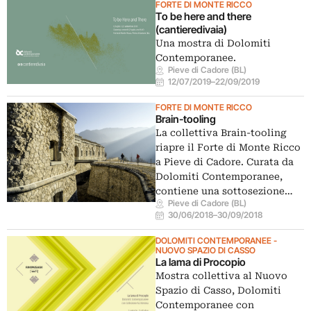
FORTE DI MONTE RICCO
To be here and there
(cantieredivaia)
Una mostra di Dolomiti
Contemporanee.
Pieve di Cadore (BL)
12/07/2019
–
22/09/2019
FORTE DI MONTE RICCO
Brain-tooling
La collettiva Brain-tooling
riapre il Forte di Monte Ricco
a Pieve di Cadore. Curata da
Dolomiti Contemporanee,
contiene una sottosezione…
Pieve di Cadore (BL)
30/06/2018
–
30/09/2018
DOLOMITI CONTEMPORANEE -
NUOVO SPAZIO DI CASSO
La lama di Procopio
Mostra collettiva al Nuovo
Spazio di Casso, Dolomiti
Contemporanee con