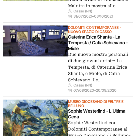
Malutta in mostra allo…
Casso (PN)
31/07/2021
–
03/10/2021
DOLOMITI CONTEMPORANEE -
NUOVO SPAZIO DI CASSO
Caterina Erica Shanta - La
Tempesta / Catia Schievano -
Miele
Due nuove mostre personali
di due giovani artiste: La
Tempesta, di Caterina Erica
Shanta, e Miele, di Catia
Schievano. Le…
Casso (PN)
07/08/2020
–
20/09/2020
MUSEO DIOCESANO DI FELTRE E
BELLUNO
Sophie Westerlind - L'Ultima
Cena
Sophie Westerlind con
Dolomiti Contemporanee al
Museo Diocesano di Belluno-