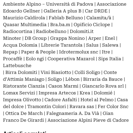
Ambiente Alpino – Università di Padova | Associazione
Edoardo Gellner | Galleria A plus B | Car DRDE |
Maurizio Caldirola | Fablab Belluno | Calamita/à |
Quasar Multimedia | Bra.ba.m | Opificio Ciclope |
Radiocortina | Radiobelluno | Dolomiti.it
Minoter | DB Group | Grappa Nonino | Arper | Enel |
Acqua Dolomia | Librerie Tarantola | Salus | Salewa |
Repap | Paper & People | Idrotermolux snc | Itre |
Procaffè | Eolo ngi | Cooperativa Mazarol | Sips Italia |
Lattebusche
| Birra Dolomiti | Vini Biasiotto | Colli Soligo | Conte
d’Attimis Maniago | Soligo | Lèbon | Birraria da Bauce |
Ristorante Cianzia | Cason Marmi | Giancarlo Rova srl |
Lomax Servizi | Impresa Artecos | Krea | Dolomié |
Impresa Olivotto | Cadore Asfalti | Hotel al Pelmo | Casa
del dolce | Tramontin Colori | Ravara sas | Fer Color Snc
| Ottica De March | Falegnameria A. Da Vià | Gian
Franco De Girardi | Associazione Alpini Pieve di Cadore