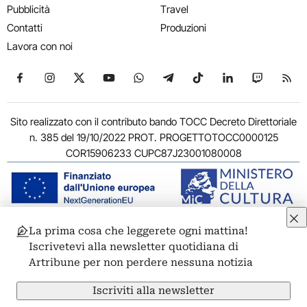
Pubblicità
Travel
Contatti
Produzioni
Lavora con noi
Seguici su Facebook
Seguici su Instagram
Seguici su X
Seguici su YouTube
Seguici su WhatsApp
Seguici su Telegram
Seguici su TikTok
Seguici su Link
Seguici su
Segui
Sito realizzato con il contributo bando TOCC Decreto Direttoriale
n. 385 del 19/10/2022 PROT. PROGETTOTOCC0000125
COR15906233 CUPC87J23001080008
La prima cosa che leggerete ogni mattina!
© 2011-2026 ARTRIBUNE srl – Corso Vittorio Emanuele II, 287 –
Iscrivetevi alla newsletter quotidiana di
00186 Roma - P.I. 11381581005
Artribune per non perdere nessuna notizia
Privacy: Responsabile della protezione dei dati personali
ARTRIBUNE srl – Corso Vittorio Emanuele II, 287 – 00186 Roma
Iscriviti alla newsletter
Termini e condizioni
Privacy Policy
Cookie Policy
Credits