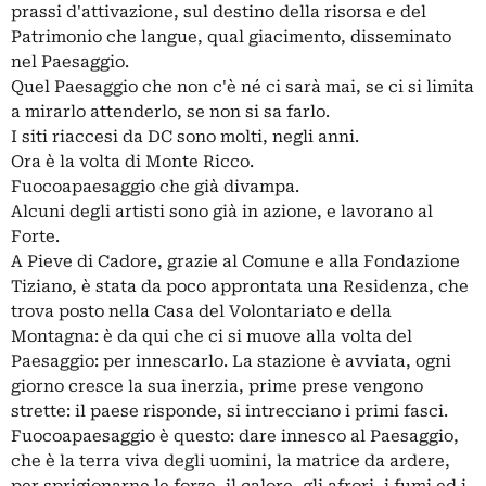
prassi d'attivazione, sul destino della risorsa e del
Patrimonio che langue, qual giacimento, disseminato
nel Paesaggio.
Quel Paesaggio che non c'è né ci sarà mai, se ci si limita
a mirarlo attenderlo, se non si sa farlo.
I siti riaccesi da DC sono molti, negli anni.
Ora è la volta di Monte Ricco.
Fuocoapaesaggio che già divampa.
Alcuni degli artisti sono già in azione, e lavorano al
Forte.
A Pieve di Cadore, grazie al Comune e alla Fondazione
Tiziano, è stata da poco approntata una Residenza, che
trova posto nella Casa del Volontariato e della
Montagna: è da qui che ci si muove alla volta del
Paesaggio: per innescarlo. La stazione è avviata, ogni
giorno cresce la sua inerzia, prime prese vengono
strette: il paese risponde, si intrecciano i primi fasci.
Fuocoapaesaggio è questo: dare innesco al Paesaggio,
che è la terra viva degli uomini, la matrice da ardere,
per sprigionarne le forze, il calore, gli afrori, i fumi ed i