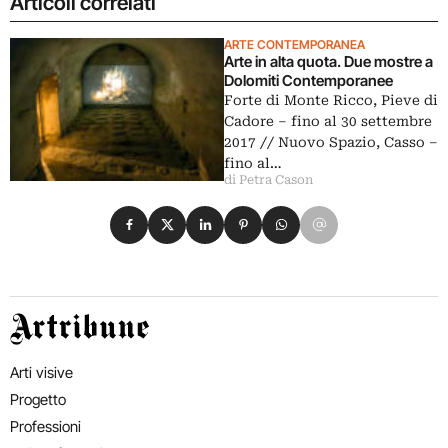
Articoli correlati
ARTE CONTEMPORANEA
Arte in alta quota. Due mostre a
Dolomiti Contemporanee
Forte di Monte Ricco, Pieve di
Cadore ‒ fino al 30 settembre
2017 // Nuovo Spazio, Casso ‒
fino al…
di Petra Cason
Condividi su Facebook
Condividi su X
Condividi su LinkedIn
Condividi su Pinterest
Condividi su WhatsApp
Condividi su Email
Artribune
Arti visive
Progetto
Professioni