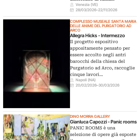
Venezia (VE)
28/03/2026
–
22/11/2026
COMPLESSO MUSEALE SANTA MARIA
DELLE ANIME DEL PURGATORIO AD
ARCO
Allegra Hicks - Intermezzo
Il progetto espositivo
appositamente pensato per
essere accolto negli antri
barocchi della chiesa del
Purgatorio ad Arco, raccoglie
cinque lavori…
Napoli (NA)
20/02/2026
–
30/03/2026
DINO MORRA GALLERY
Gianluca Capozzi - Panic rooms
PANIC ROOMS è una
selezione di opere già esposte