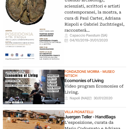
Unendo archeologi,
scienziati, scrittori e artisti
contemporanei, la mostra, a
cura di Paul Carter, Adriana
Rispoli e Gabriel Zuchtriegel,
racconterà…
Capaccio Paestum (SA)
04/10/2019
–
31/01/2020
FONDAZIONE MORRA - MUSEO
NITSCH
Ecomonies of Living
Video program Ecomonies of
Living.
Napoli (NA)
30/01/2020
VILLA PIGNATELLI
Juergen Teller - HandBags
L’esposizione, curata da
Mario Codognato e Adriana