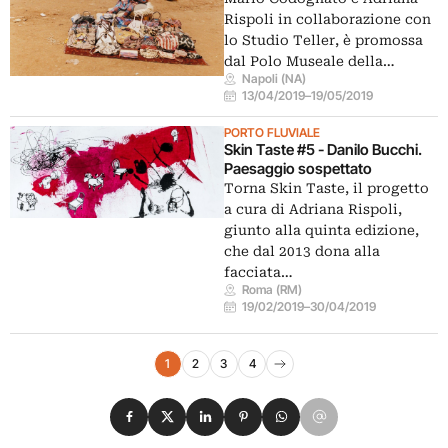
Rispoli in collaborazione con
lo Studio Teller, è promossa
dal Polo Museale della…
Napoli (NA)
13/04/2019
–
19/05/2019
PORTO FLUVIALE
Skin Taste #5 - Danilo Bucchi.
Paesaggio sospettato
Torna Skin Taste, il progetto
a cura di Adriana Rispoli,
giunto alla quinta edizione,
che dal 2013 dona alla
facciata…
Roma (RM)
19/02/2019
–
30/04/2019
Navigazione eventi
1
2
3
4
Pagina successiva
Condividi su Facebook
Condividi su X
Condividi su LinkedIn
Condividi su Pinterest
Condividi su WhatsApp
Condividi su Email