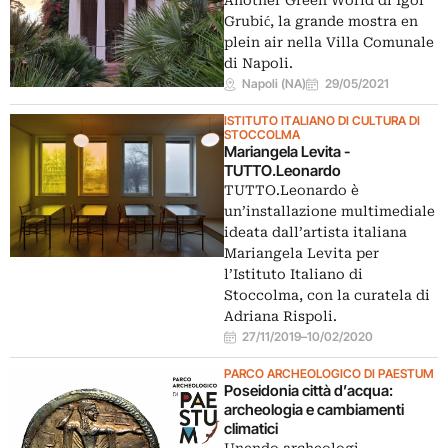
Another Green World di Igor
Grubić, la grande mostra en
plein air nella Villa Comunale
di Napoli.
Napoli (NA)
29/05/2021
ISTITUTO ITALIANO DI CULTURA DI
STOCCOLMA
Mariangela Levita -
TUTTO.Leonardo
TUTTO.Leonardo è
un’installazione multimediale
ideata dall’artista italiana
Mariangela Levita per
l’Istituto Italiano di
Stoccolma, con la curatela di
Adriana Rispoli.
27/11/2019
–
10/02/2020
PARCO ARCHEOLOGICO DI PAESTUM
Poseidonia città d’acqua:
archeologia e cambiamenti
climatici