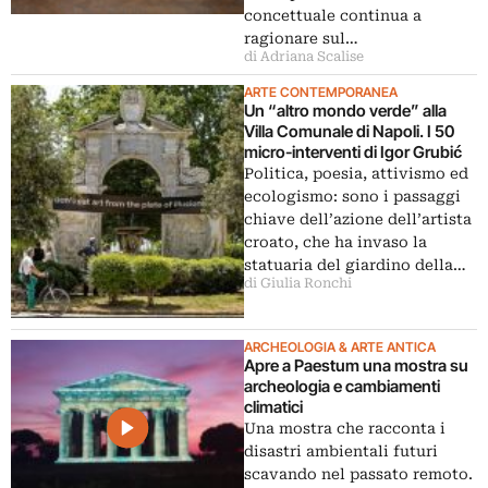
concettuale continua a
ragionare sul…
di Adriana Scalise
ARTE CONTEMPORANEA
Un “altro mondo verde” alla
Villa Comunale di Napoli. I 50
micro-interventi di Igor Grubić
Politica, poesia, attivismo ed
ecologismo: sono i passaggi
chiave dell’azione dell’artista
croato, che ha invaso la
statuaria del giardino della…
di Giulia Ronchi
ARCHEOLOGIA & ARTE ANTICA
Apre a Paestum una mostra su
archeologia e cambiamenti
climatici
Una mostra che racconta i
disastri ambientali futuri
scavando nel passato remoto.