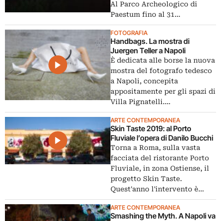
Al Parco Archeologico di
Paestum fino al 31…
FOTOGRAFIA
Handbags. La mostra di
Juergen Teller a Napoli
È dedicata alle borse la nuova
mostra del fotografo tedesco
a Napoli, concepita
appositamente per gli spazi di
Villa Pignatelli.…
ARTE CONTEMPORANEA
Skin Taste 2019: al Porto
Fluviale l’opera di Danilo Bucchi
Torna a Roma, sulla vasta
facciata del ristorante Porto
Fluviale, in zona Ostiense, il
progetto Skin Taste.
Quest'anno l'intervento è…
ARTE CONTEMPORANEA
Smashing the Myth. A Napoli va