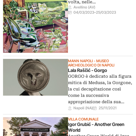
volta, nelle…
Avellino (AV)
04/03/2023
–
25/03/2023
MANN NAPOLI - MUSEO
ARCHEOLOGICO DI NAPOLI
Lala Raščić - Gorgo
GORGO è dedicato alla figura
mitica di Medusa, la Gorgone,
la cui decapitazione così
come la successiva
appropriazione della sua…
Napoli (NA)
25/11/2021
VILLA COMUNALE
Igor Grubić - Another Green
World