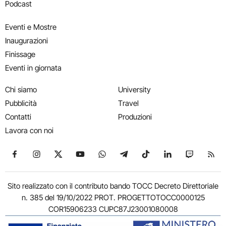
Podcast
Eventi e Mostre
Inaugurazioni
Finissage
Eventi in giornata
Chi siamo
University
Pubblicità
Travel
Contatti
Produzioni
Lavora con noi
Seguici su Facebook
Seguici su Instagram
Seguici su X
Seguici su YouTube
Seguici su WhatsApp
Seguici su Telegram
Seguici su TikTok
Seguici su Link
Seguici su
Segui
Sito realizzato con il contributo bando TOCC Decreto Direttoriale
n. 385 del 19/10/2022 PROT. PROGETTOTOCC0000125
COR15906233 CUPC87J23001080008