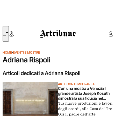
Artribune
HOME
›
EVENTI E MOSTRE
Adriana Rispoli
Articoli dedicati a Adriana Rispoli
ARTE CONTEMPORANEA
Con una mostra a Venezia il
grande artista Joseph Kosuth
dimostra la sua fiducia nel
linguaggio
Tra nuove produzioni e lavori
degli esordi, alla Casa dei Tre
Oci il padre dell’arte