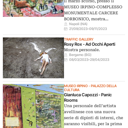
il marzo scorso, presso il
MUSEO IRPINO-COMPLESSO
MONUMENTALE CARCERE
BORBONICO, mostra…
Napoli (NA)
21/09/2023
–
09/11/2023
TRAFFIC GALLERY
Rosy Rox - Ad Occhi Aperti
Mostra personale.
Bergamo (BG)
08/03/2023
–
29/04/2023
MUSEO IRPINO - PALAZZO DELLA
CULTURA
Gianluca Capozzi - Panic
Rooms
Una personale dell’artista
avellinese con una nuova
serie di dipinti di interni, che
saranno visibili, per la prima