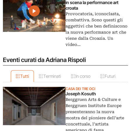
in scena la performance art
croata
Provocatoria, iconoclasta,
combattiva. Sono questi gli
aggettivi che ben definiscono
la nuova performance art che
viene dalla Croazia. Un
video…
Eventi curati da Adriana Rispoli
Tutti
Terminati
In corso
Futuri
CASA DEI TRE OCI
Joseph Kosuth
Berggruen Arts & Culture e
Berggruen Institute Europe
presenteranno la nuova
mostra del pioniere dell’arte
concettuale, l’artista
americano di fama…