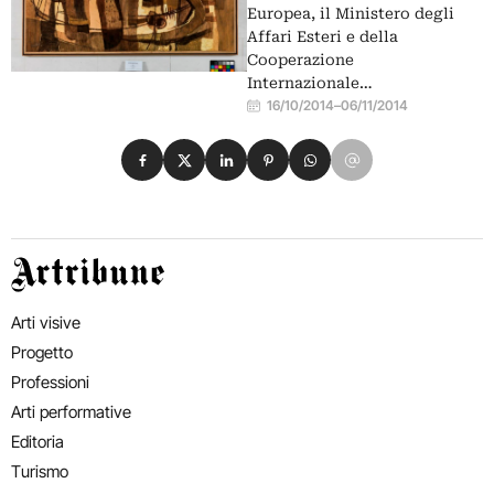
Europea, il Ministero degli
Affari Esteri e della
Cooperazione
Internazionale…
16/10/2014
–
06/11/2014
Condividi su Facebook
Condividi su X
Condividi su LinkedIn
Condividi su Pinterest
Condividi su WhatsApp
Condividi su Email
Artribune
Arti visive
Progetto
Professioni
Arti performative
Editoria
Turismo