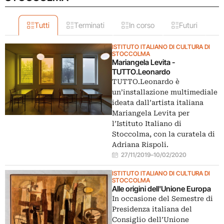
Tutti
Terminati
In corso
Futuri
ISTITUTO ITALIANO DI CULTURA DI
STOCCOLMA
Mariangela Levita -
TUTTO.Leonardo
TUTTO.Leonardo è
un’installazione multimediale
ideata dall’artista italiana
Mariangela Levita per
l’Istituto Italiano di
Stoccolma, con la curatela di
Adriana Rispoli.
27/11/2019
–
10/02/2020
ISTITUTO ITALIANO DI CULTURA DI
STOCCOLMA
Alle origini dell'Unione Europa
In occasione del Semestre di
Presidenza italiana del
Consiglio dell’Unione