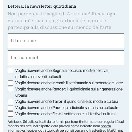
Lettera, la newsletter quotidiana
Non perdetevi il meglio di Artribune! Ricevi ogni
giorno un'e-mail con gli articoli del giorno e
partecipa alla discussione sul mondo dell'arte.
Nome
(Obbligatorio)
Nome
Email
(Obbligatorio)
Opzioni
Voglio ricevere anche
Segnala
: focus su mostre, festival,
didattica ed eventi culturali
Voglio ricevere anche
Incanti
: il settimanale sul mercato dell'arte
Voglio ricevere anche
Render
: il quindicinale sulla rigenerazione
urbana
Voglio ricevere anche
Tailor
: il quindicinale su moda e cultura
Voglio ricevere anche
Pax
: il quindicinale sul turismo culturale
Voglio ricevere anche
Fest
: il settimanale sui festival culturali
Artribune Srl utilizza i dati da te forniti per tenerti informato con regolarità sul
mondo dell'arte, nel rispetto della privacy come indicato nella
nostra
informativa
. Iscrivendoti i tuoi dati personali verranno trasferiti su MailChimp