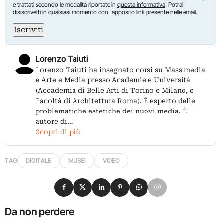
e trattati secondo le modalità riportate in
questa informativa
. Potrai
disiscriverti in qualsiasi momento con l'apposito link presente nelle email.
Iscriviti
Lorenzo Taiuti
Lorenzo Taiuti ha insegnato corsi su Mass media
e Arte e Media presso Academie e Università
(Accademia di Belle Arti di Torino e Milano, e
Facoltà di Architettura Roma). È esperto delle
problematiche estetiche dei nuovi media. È
autore di…
Scopri di più
TAG
DIGITALE
MUSEI
VIDEO
Condividi su Facebook
Condividi su X
Condividi su LinkedIn
Condividi su Pinterest
Condividi su WhatsApp
Condividi su Email
Da non perdere