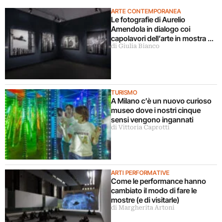
ARTE CONTEMPORANEA
Le fotografie di Aurelio
Amendola in dialogo coi
capolavori dell’arte in mostra a
di Giulia Bianco
Milano
TURISMO
A Milano c’è un nuovo curioso
museo dove i nostri cinque
sensi vengono ingannati
di Vittoria Caprotti
ARTI PERFORMATIVE
Come le performance hanno
cambiato il modo di fare le
mostre (e di visitarle)
di Margherita Artoni