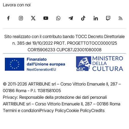
Lavora con noi
Seguici su Facebook
Seguici su Instagram
Seguici su X
Seguici su YouTube
Seguici su WhatsApp
Seguici su Telegram
Seguici su TikTok
Seguici su Link
Seguici su
Segui
Sito realizzato con il contributo bando TOCC Decreto Direttoriale
n. 385 del 19/10/2022 PROT. PROGETTOTOCC0000125
COR15906233 CUPC87J23001080008
© 2011-2026 ARTRIBUNE srl – Corso Vittorio Emanuele II, 287 –
00186 Roma - P.I. 11381581005
Privacy: Responsabile della protezione dei dati personali
ARTRIBUNE srl – Corso Vittorio Emanuele II, 287 – 00186 Roma
Termini e condizioni
Privacy Policy
Cookie Policy
Credits