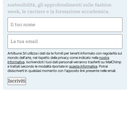
sostenibilità, gli approfondimenti sulle fashion
week, le carriere e la formazione accademica.
Nome
(Obbligatorio)
Nome
Email
(Obbligatorio)
Artribune Srl utilizza i dati da te forniti per tenerti informato con regolarità sul
mondo dell'arte, nel rispetto della privacy come indicato nella
nostra
informativa
. Iscrivendoti i tuoi dati personali verranno trasferiti su MailChimp
e trattati secondo le modalità riportate in
questa informativa
. Potrai
disiscriverti in qualsiasi momento con l'apposito link presente nelle email.
Iscriviti