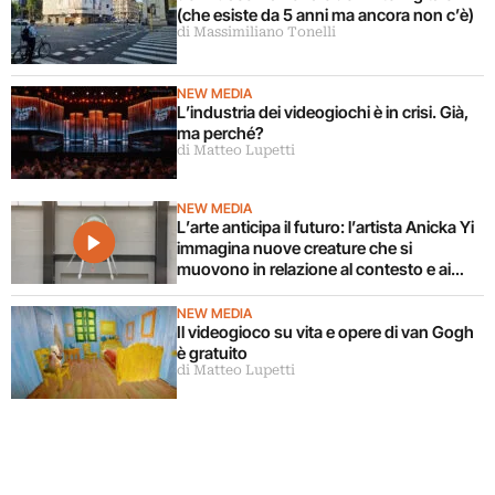
(che esiste da 5 anni ma ancora non c’è)
di Massimiliano Tonelli
NEW MEDIA
L’industria dei videogiochi è in crisi. Già,
ma perché?
di Matteo Lupetti
NEW MEDIA
L’arte anticipa il futuro: l’artista Anicka Yi
immagina nuove creature che si
muovono in relazione al contesto e ai
corpi circostanti
NEW MEDIA
Il videogioco su vita e opere di van Gogh
è gratuito
di Matteo Lupetti