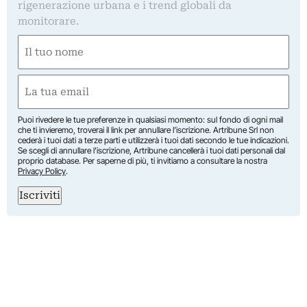
rigenerazione urbana e i trend globali da
monitorare.
Nome
(Obbligatorio)
Nome
Email
(Obbligatorio)
Puoi rivedere le tue preferenze in qualsiasi momento: sul fondo di ogni mail
che ti invieremo, troverai il link per annullare l’iscrizione. Artribune Srl non
cederà i tuoi dati a terze parti e utilizzerà i tuoi dati secondo le tue indicazioni.
Se scegli di annullare l’iscrizione, Artribune cancellerà i tuoi dati personali dal
proprio database. Per saperne di più, ti invitiamo a consultare la nostra
Privacy Policy
.
Iscriviti