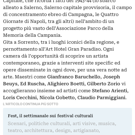
Capitale, che ricorda i fatti del 1943-44 (lo sbarco
alleato a Salerno, Salerno capitale provvisoria, il campo
di concentramento ebreo di Campagna, le Quattro
Giornate di Napoli, tra gli altri) nell’ambito di un
progetto più vasto dell’Associazione Parco della
Memoria della Campania.
Gita a Sorrento, tra i luoghi iconici della regione, e
pernottamento all’Art Hotel Gran Paradiso. Ogni
camera dà l’opportunità di scoprire un artista
contemporaneo, grazie a interventi site specific ed
opere disseminate in ogni dove, per una vera notte ad
arte. Maestri come
Gianfranco Baruchello
,
Joseph
Beuys
,
Ed
Ruscha
,
Alighiero
Boetti
,
Gilberto
Zorio
vi
accoglieranno insieme ad artisti come
Stefano Arienti
,
Loris Cecchini
,
Nicola Gobetto
,
Claudio Parmiggiani
.
L'ARTICOLO CONTINUA PIÙ SOTTO
Fest, il settimanale sui festival culturali
Scenari, politiche culturali, arti visive, musica,
teatro, architettura, design, artigianato,