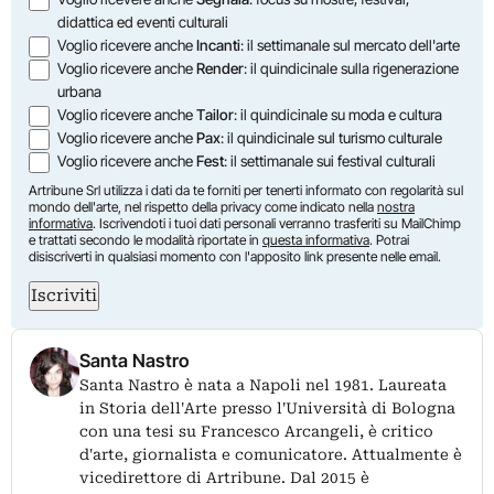
didattica ed eventi culturali
Voglio ricevere anche
Incanti
: il settimanale sul mercato dell'arte
Voglio ricevere anche
Render
: il quindicinale sulla rigenerazione
urbana
Voglio ricevere anche
Tailor
: il quindicinale su moda e cultura
Voglio ricevere anche
Pax
: il quindicinale sul turismo culturale
Voglio ricevere anche
Fest
: il settimanale sui festival culturali
Artribune Srl utilizza i dati da te forniti per tenerti informato con regolarità sul
mondo dell'arte, nel rispetto della privacy come indicato nella
nostra
informativa
. Iscrivendoti i tuoi dati personali verranno trasferiti su MailChimp
e trattati secondo le modalità riportate in
questa informativa
. Potrai
disiscriverti in qualsiasi momento con l'apposito link presente nelle email.
Iscriviti
Santa Nastro
Santa Nastro è nata a Napoli nel 1981. Laureata
in Storia dell'Arte presso l'Università di Bologna
con una tesi su Francesco Arcangeli, è critico
d'arte, giornalista e comunicatore. Attualmente è
vicedirettore di Artribune. Dal 2015 è