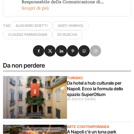
Responsabile della Comunicazione di…
Scopri di più
TAG
ALIGHIERO BOETTI
ANDY WARHOL
CLAUDIO PARMIGGIANI
ED RUSCHA
Condividi su Facebook
Condividi su X
Condividi su LinkedIn
Condividi su Pinterest
Condividi su WhatsApp
Condividi su Email
Da non perdere
TURISMO
Da hotel a hub culturale per
Napoli. Ecco la formula dello
spazio SuperOtium
di Enrico Dedin
ARTE CONTEMPORANEA
A Napoli c’è un luna park