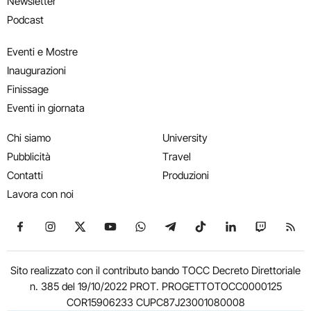
Newsletter
Podcast
Eventi e Mostre
Inaugurazioni
Finissage
Eventi in giornata
Chi siamo
University
Pubblicità
Travel
Contatti
Produzioni
Lavora con noi
Seguici su Facebook
Seguici su Instagram
Seguici su X
Seguici su YouTube
Seguici su WhatsApp
Seguici su Telegram
Seguici su TikTok
Seguici su Link
Seguici su
Segui
Sito realizzato con il contributo bando TOCC Decreto Direttoriale
n. 385 del 19/10/2022 PROT. PROGETTOTOCC0000125
COR15906233 CUPC87J23001080008