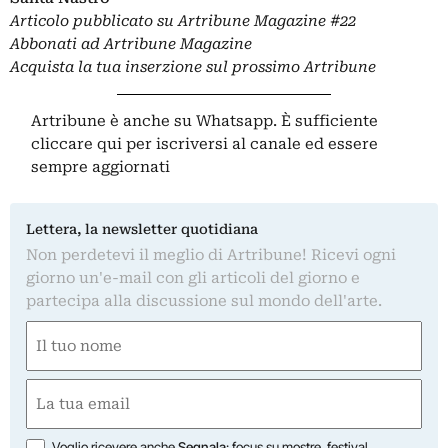
Articolo pubblicato su
Artribune Magazine
#22
Abbonati ad Artribune Magazine
Acquista la tua inserzione sul prossimo Artribune
Artribune è anche su Whatsapp. È sufficiente
cliccare qui
per iscriversi al canale ed essere
sempre aggiornati
Lettera, la newsletter quotidiana
Non perdetevi il meglio di Artribune! Ricevi ogni
giorno un'e-mail con gli articoli del giorno e
partecipa alla discussione sul mondo dell'arte.
Nome
(Obbligatorio)
Nome
Email
(Obbligatorio)
Opzioni
Voglio ricevere anche
Segnala
: focus su mostre, festival,