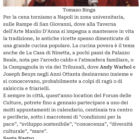
Tomaso Binga
Per la cena torniamo a Napoli in zona universitaria,
sulle Rampe di San Giovanni, dove alla Taverna
dell’Arte Manlio D’Anna si impegna a mantenere in vita
la tradizione, le antiche ricette spesso dimenticate di
una grande cucina popolare. La cucina povera è il tema
anche de La Casa di Ninetta, a pochi passi da Palazzo
Reale, nota per l’arredo caldo e l’atmosfera familiare, o
la Campagnola in via dei Tribunali, dove
Andy Warhol
e
Joseph Beuys negli Anni Ottanta desinavano insieme e
si conoscevano, probabilmente a colpi di ragù o di
salsiccia e friarielli.
E sempre in città, quest’anno location del Forum delle
Culture, potrete fino a gennaio partecipare a uno dei
molti appuntamenti in calendario, centinaia tra centro
e periferie, sotto i macrotemi di “condizioni per la
pace”, “sviluppo sostenibile”, “conoscenza”, “diversità
culturale”, “mare”.
Santa Nastro