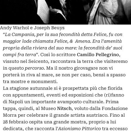
Andy Warhol e Joseph Beuys
“
La Campania, per la sua fecondità detta Felice, fu con
maggior lode chiamata Felice, & Amena. Era l’amenità
propria della riviera del suo mare: la fecondità de’ suoi
campi fra terra
”. Così lo scrittore
Camillo Pellegrino
,
vissuto nel Seicento, raccontava la terra che visiteremo
in questo
percorso
. Ma il nostro girovagare non vi
porterà in riva al mare, se non per caso, bensì a spasso
tra mostre e monumenti.
La stagione autunnale si è prospettata più che florida
con appuntamenti, eventi ed esposizioni che (ri)fanno
di Napoli un importante avamposto culturale. Prima
tappa, quindi, al Museo
Nitsch
, voluto dalla Fondazione
Morra per celebrare il grande artista austriaco. Fino al
28 febbraio ospita una grande mostra, proprio a lui
dedicata, che racconta l’
Azionismo Pittorico
tra eccesso