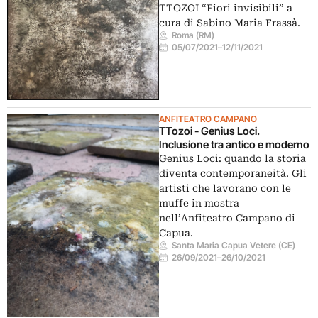
TTOZOI “Fiori invisibili” a
cura di Sabino Maria Frassà.
Roma (RM)
05/07/2021
–
12/11/2021
ANFITEATRO CAMPANO
TTozoi - Genius Loci.
Inclusione tra antico e moderno
Genius Loci: quando la storia
diventa contemporaneità. Gli
artisti che lavorano con le
muffe in mostra
nell’Anfiteatro Campano di
Capua.
Santa Maria Capua Vetere (CE)
26/09/2021
–
26/10/2021