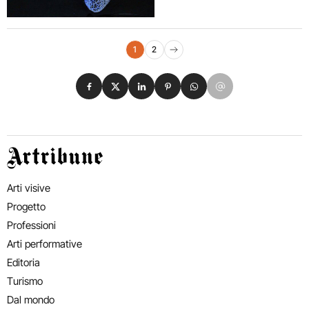
Navigazione eventi
1
2
Pagina successiva
Condividi su Facebook
Condividi su X
Condividi su LinkedIn
Condividi su Pinterest
Condividi su WhatsApp
Condividi su Email
Artribune
Arti visive
Progetto
Professioni
Arti performative
Editoria
Turismo
Dal mondo