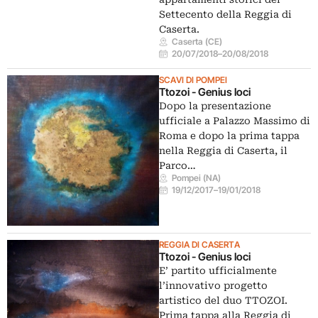
Settecento della Reggia di
Caserta.
Caserta (CE)
20/07/2018
–
20/08/2018
SCAVI DI POMPEI
Ttozoi - Genius loci
Dopo la presentazione
ufficiale a Palazzo Massimo di
Roma e dopo la prima tappa
nella Reggia di Caserta, il
Parco…
Pompei (NA)
19/12/2017
–
19/01/2018
REGGIA DI CASERTA
Ttozoi - Genius loci
E’ partito ufficialmente
l’innovativo progetto
artistico del duo TTOZOI.
Prima tappa alla Reggia di