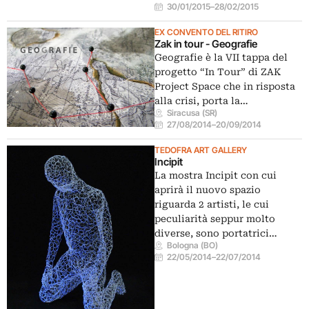
30/01/2015
–
28/02/2015
EX CONVENTO DEL RITIRO
Zak in tour - Geografie
Geografie è la VII tappa del
progetto “In Tour” di ZAK
Project Space che in risposta
alla crisi, porta la…
Siracusa (SR)
27/08/2014
–
20/09/2014
TEDOFRA ART GALLERY
Incipit
La mostra Incipit con cui
aprirà il nuovo spazio
riguarda 2 artisti, le cui
peculiarità seppur molto
diverse, sono portatrici…
Bologna (BO)
22/05/2014
–
22/07/2014