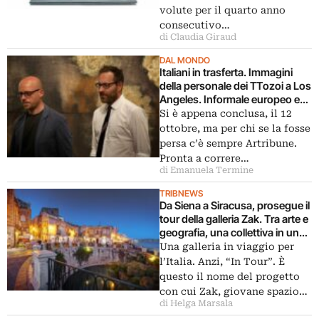
volute per il quarto anno
consecutivo…
di Claudia Giraud
DAL MONDO
Italiani in trasferta. Immagini
della personale dei TTozoi a Los
Angeles. Informale europeo e
Color Field americana, per
Si è appena conclusa, il 12
dipinti creati da natura e
ottobre, ma per chi se la fosse
biologia
persa c’è sempre Artribune.
Pronta a correre…
di Emanuela Termine
TRIBNEWS
Da Siena a Siracusa, prosegue il
tour della galleria Zak. Tra arte e
geografia, una collettiva in un
ex convento, trasformato in
Una galleria in viaggio per
sede temporanea
l’Italia. Anzi, “In Tour”. È
questo il nome del progetto
con cui Zak, giovane spazio…
di Helga Marsala