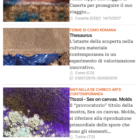
Caserta per proseguire il suo
viaggio…
Caserta (CE)
14/11/2017
TERME DI COMO ROMANA
Thesaurus
L’istante della scoperta nella
cultura materiale
contemporanea in un
esperimento di valorizzazione
innovativo.
Como (CO)
03/07/2015
–
20/09/2015
RAFFAELLA DE CHIRICO ARTE
CONTEMPORANEA
Ttozoi - Sex on canvas. Molds
Il “provocatorio” titolo della
mostra, Sex on canvas. Molds,
si riferisce alla riproduzione
primordiale delle spore che
sono gli elementi…
Torino (TO)