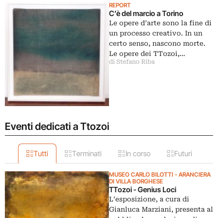
REPORT
C’è del marcio a Torino
Le opere d’arte sono la fine di
un processo creativo. In un
certo senso, nascono morte.
Le opere dei TTozoi,…
di Stefano Riba
Eventi dedicati a Ttozoi
Tutti
Terminati
In corso
Futuri
MUSEO CARLO BILOTTI - ARANCIERA
DI VILLA BORGHESE
TTozoi - Genius Loci
L’esposizione, a cura di
Gianluca Marziani, presenta al