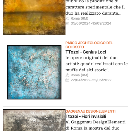
pubblico la produzione di
carattere sperimentale che il
duo ha realizzato durante…
Roma (RM)
05/06/2024
–
15/09/2024
PARCO ARCHEOLOGICO DEL
COLOSSEO
TTozoi - Genius Loci
le opere originali dei due
artisti: quadri realizzati con le
muffe dei siti storici.
Roma (RM)
22/04/2022
–
22/05/2022
GAGGENAU DESIGNELEMENTI
Ttozoi - Fiori invisibili
Al Gaggenau DesignElementi
di Roma la mostra del duo