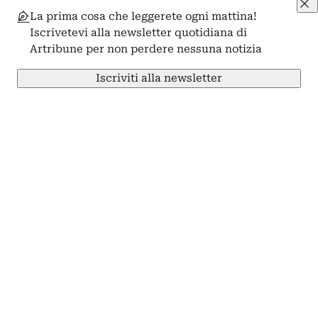
La prima cosa che leggerete ogni mattina!
Iscrivetevi alla newsletter quotidiana di
Artribune per non perdere nessuna notizia
Iscriviti alla newsletter
Condividi su Facebook
Condividi su X
Condividi su LinkedIn
Condividi su Pinterest
Condividi su WhatsApp
Condividi su Email
Artribune
Arti visive
Progetto
Professioni
Arti performative