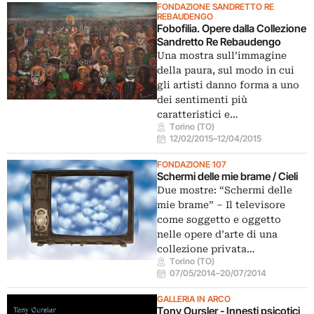
FONDAZIONE SANDRETTO RE
REBAUDENGO
Fobofilia. Opere dalla Collezione
Sandretto Re Rebaudengo
Una mostra sull’immagine
della paura, sul modo in cui
gli artisti danno forma a uno
dei sentimenti più
caratteristici e…
Torino (TO)
12/02/2015
–
12/04/2015
FONDAZIONE 107
Schermi delle mie brame / Cieli
Due mostre: “Schermi delle
mie brame” – Il televisore
come soggetto e oggetto
nelle opere d’arte di una
collezione privata…
Torino (TO)
07/05/2014
–
20/07/2014
GALLERIA IN ARCO
Tony Oursler - Innesti psicotici