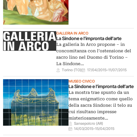
GALLERIA IN ARCO
La Sindone e l'impronta dell'arte
La galleria In Arco propone – in
concomitanza con l’ostensione del
sacro lino nel Duomo di Torino –
La Sindone…
Torino (TO)
17/04/2015
–
11/07/2015
MUSEO CIVICO
La Sindone e l’impronta dell’arte
La mostra trae spunto da un
tema enigmatico come quello
della sacra Sindone: il telo su
cui risultano impresse
misteriosamente…
Sansepolcro (AR)
14/03/2015
–
15/04/2015