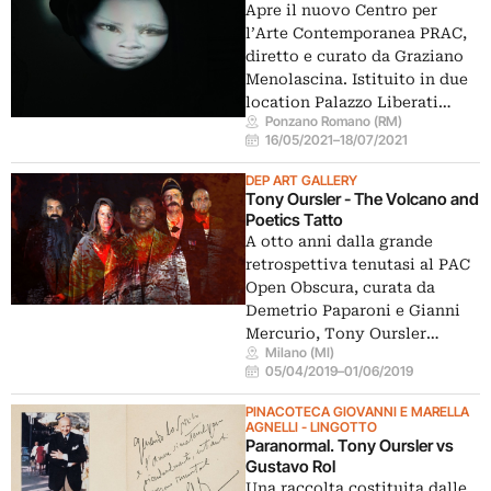
Apre il nuovo Centro per
l’Arte Contemporanea PRAC,
diretto e curato da Graziano
Menolascina. Istituito in due
location Palazzo Liberati…
Ponzano Romano (RM)
16/05/2021
–
18/07/2021
DEP ART GALLERY
Tony Oursler - The Volcano and
Poetics Tatto
A otto anni dalla grande
retrospettiva tenutasi al PAC
Open Obscura, curata da
Demetrio Paparoni e Gianni
Mercurio, Tony Oursler…
Milano (MI)
05/04/2019
–
01/06/2019
PINACOTECA GIOVANNI E MARELLA
AGNELLI - LINGOTTO
Paranormal. Tony Oursler vs
Gustavo Rol
Una raccolta costituita dalle