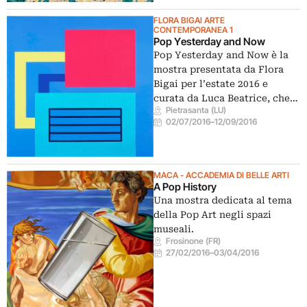
FLORA BIGAI ARTE
CONTEMPORANEA 1
Pop Yesterday and Now
Pop Yesterday and Now è la
mostra presentata da Flora
Bigai per l’estate 2016 e
curata da Luca Beatrice, che…
Pietrasanta (LU)
02/07/2016
–
12/09/2016
MACA - ACCADEMIA DI BELLE ARTI
A Pop History
Una mostra dedicata al tema
della Pop Art negli spazi
museali.
Frosinone (FR)
27/02/2016
–
03/04/2016