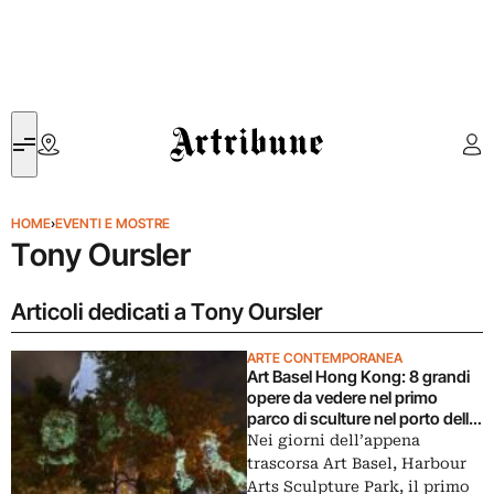
Artribune
HOME
›
EVENTI E MOSTRE
Tony Oursler
Articoli dedicati a Tony Oursler
ARTE CONTEMPORANEA
Art Basel Hong Kong: 8 grandi
opere da vedere nel primo
parco di sculture nel porto della
città
Nei giorni dell’appena
trascorsa Art Basel, Harbour
Arts Sculpture Park, il primo