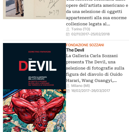
opere dell’artista americano e
da una selezione di oggetti
appartenenti alla sua enorme
collezione legata al…
Torino (TO)
02/11/2017
–
25/02/2018
FONDAZIONE SOZZANI
The Devil
La Galleria Carla Sozzani
presenta The Devil, una
selezione di fotografie sulla
figura del diavolo di Guido
Harari, Wang Guangyi,…
Milano (MI)
16/02/2017
–
26/03/2017