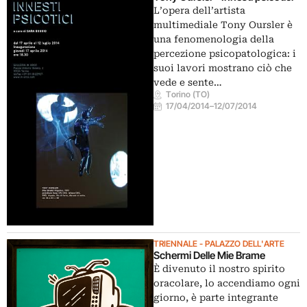
L’opera dell’artista
multimediale Tony Oursler è
una fenomenologia della
percezione psicopatologica: i
suoi lavori mostrano ciò che
vede e sente…
Torino (TO)
17/04/2014
–
12/07/2014
TRIENNALE - PALAZZO DELL'ARTE
Schermi Delle Mie Brame
È divenuto il nostro spirito
oracolare, lo accendiamo ogni
giorno, è parte integrante