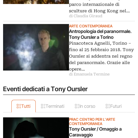
parco internazionale di
sculture di Hong Kong nel…
di Claudia Giraud
ARTE CONTEMPORANEA
Antropologia del paranormale.
Tony Oursler a Torino
Pinacoteca Agnelli, Torino ‒
fino al 25 febbraio 2018. Tony
Oursler si addentra nel regno
del paranormale. Grazie alle
opere…
di Emanuela Termine
Eventi dedicati a Tony Oursler
Tutti
Terminati
In corso
Futuri
PRAC CENTRO PER L'ARTE
CONTEMPORANEA
Tony Oursler / Omaggio a
Caravaggio