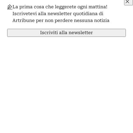
La prima cosa che leggerete ogni mattina!
Iscrivetevi alla newsletter quotidiana di
Artribune per non perdere nessuna notizia
Iscriviti alla newsletter
Condividi su Facebook
Condividi su X
Condividi su LinkedIn
Condividi su Pinterest
Condividi su WhatsApp
Condividi su Email
Artribune
Arti visive
Progetto
Professioni
Arti performative