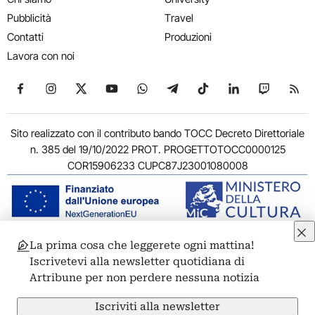
Pubblicità
Travel
Contatti
Produzioni
Lavora con noi
Seguici su Facebook
Seguici su Instagram
Seguici su X
Seguici su YouTube
Seguici su WhatsApp
Seguici su Telegram
Seguici su TikTok
Seguici su Link
Seguici su
Segui
Sito realizzato con il contributo bando TOCC Decreto Direttoriale
n. 385 del 19/10/2022 PROT. PROGETTOTOCC0000125
COR15906233 CUPC87J23001080008
La prima cosa che leggerete ogni mattina!
© 2011-2026 ARTRIBUNE srl – Corso Vittorio Emanuele II, 287 –
Iscrivetevi alla newsletter quotidiana di
00186 Roma - P.I. 11381581005
Artribune per non perdere nessuna notizia
Privacy: Responsabile della protezione dei dati personali
ARTRIBUNE srl – Corso Vittorio Emanuele II, 287 – 00186 Roma
Iscriviti alla newsletter
Termini e condizioni
Privacy Policy
Cookie Policy
Credits