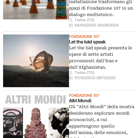
installazione trasformano gli
spazi di Fondazione 107 in un
dialogo multietnico.
Torino (TO)
04/05/2024
–
30/06/2024
FONDAZIONE 107
Let the bād speak
Let the bād speak presenta le
opere di sette artisti
provenienti dall’Iran e
dall’Afghanistan.
Torino (TO)
07/10/2023
–
26/11/2023
FONDAZIONE 107
Altri Mondi
Gli “Altri Mondi” della mostra
desiderano esplorare mondi
sconosciuti, a cui
appartengono quello
dell’anima, delle emozioni,