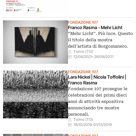
FONDAZIONE 107
Franco Rasma - Mehr Licht
“Mehr Licht”. Più luce. Questo
il titolo della mostra
dell’artista di Borgomanero.
Torino (TO)
12/06/2021
–
26/09/2021
FONDAZIONE 107
Lara Nickel | Nicola Toffolini |
Franco Rasma
Fondazione 107 prosegue le
celebrazioni dei primi dieci
anni di attività espositiva
annunciando tre mostre
personali.
Torino (TO)
19/10/2019
–
01/12/2019
FONDAZIONE 107