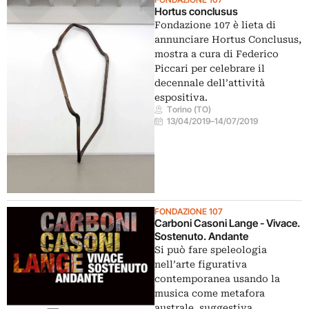
Hortus conclusus
Fondazione 107 è lieta di
annunciare Hortus Conclusus,
mostra a cura di Federico
Piccari per celebrare il
decennale dell’attività
espositiva.
Torino (TO)
13/04/2019
–
14/07/2019
FONDAZIONE 107
Carboni Casoni Lange - Vivace.
Sostenuto. Andante
Si può fare speleologia
nell’arte figurativa
contemporanea usando la
musica come metafora
australe, suggestiva,