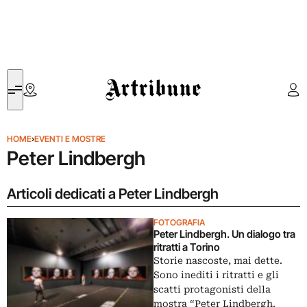
Artribune
HOME
›
EVENTI E MOSTRE
Peter Lindbergh
Articoli dedicati a Peter Lindbergh
FOTOGRAFIA
Peter Lindbergh. Un dialogo tra
ritratti a Torino
Storie nascoste, mai dette.
Sono inediti i ritratti e gli
scatti protagonisti della
mostra “Peter Lindbergh.