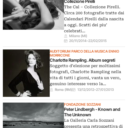
Collezione Pirelli
The Cal – Collezione Pirelli.
Circa 200 fotografie tratte dai
Calendari Pirelli dalla nascita
a oggi. Scatti dei piu’
celebrati…
Milano (MI)
20/11/2014
–
22/02/2015
AUDITORIUM PARCO DELLA MUSICA ENNIO
MORRICONE
Charlotte Rampling. Album segreti
Soggetto d’elezione per moltissimi
fotografi, Charlotte Rampling nella
vita di tutti i giorni, vanta un vero,
genuino interesse verso la…
Roma (RM)
13/12/2012
–
27/01/2013
FONDAZIONE SOZZANI
Peter Lindbergh - Known and
The Unknown
La Galleria Carla Sozzani
presenta una retrospettiva di