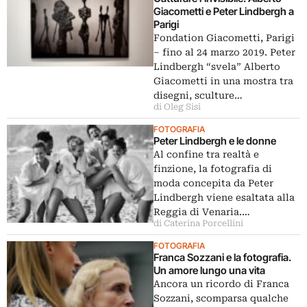
Giacometti e Peter Lindbergh a
Parigi
Fondation Giacometti, Parigi
‒ fino al 24 marzo 2019. Peter
Lindbergh “svela” Alberto
Giacometti in una mostra tra
disegni, sculture…
di Oleg Sisi
FOTOGRAFIA
Peter Lindbergh e le donne
Al confine tra realtà e
finzione, la fotografia di
moda concepita da Peter
Lindbergh viene esaltata alla
Reggia di Venaria.…
di Caterina Porcellini
FOTOGRAFIA
Franca Sozzani e la fotografia.
Un amore lungo una vita
Ancora un ricordo di Franca
Sozzani, scomparsa qualche