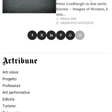
Peter Lindbergh in due serie:
Known – Images of Women, è
una…
Milano (MI)
06/09/2012
–
04/11/2012
Condividi su Facebook
Condividi su X
Condividi su LinkedIn
Condividi su Pinterest
Condividi su WhatsApp
Condividi su Email
Artribune
Arti visive
Progetto
Professioni
Arti performative
Editoria
Turismo