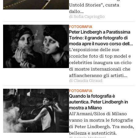
Untold Stories”, curata
dallo…
di Sofia Caprioglio
FOTOGRAFIA
Peter Lindbergh a Paratissima
Torino: il grande fotografo di
moda apre il nuovo corso della
fiera
L’esposizione delle sue
iconiche foto di top model e
celebrities inaugura un ciclo
di mostre internazionali che
affiancheranno gli artisti…
di Claudia Giraud
FOTOGRAFIA
Quando la fotografia è
autentica. Peter Lindbergh in
mostra a Milano
All’Armani/Silos di Milano
vanno in mostra le fotografie
di Peter Lindbergh. Tra moda,
bellezza e autenticità.