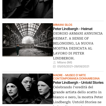
ARMANI SILOS
Peter Lindbergh - Heimat
GIORGIO ARMANI ANNUNCIA
HEIMAT. A SENSE OF
BELONGING, LA NUOVA
MOSTRA DEDICATA AL
LAVORO DI PETER
LINDBERGH.
Milano (MI)
05/05/2021
–
29/08/2021
MADRE - MUSEO D'ARTE
CONTEMPORANEA DONNAREGINA
Peter Lindbergh - Untold Stories
Celebrando l’eredità del
grande artista dello scatto in
bianco e nero, la mostra Peter
Lindbergh: Untold Stories ne