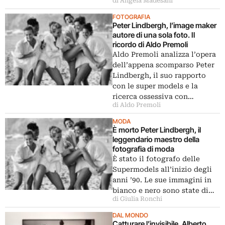
di Angela Madesani
FOTOGRAFIA
Peter Lindbergh, l’image maker
autore di una sola foto. Il
ricordo di Aldo Premoli
Aldo Premoli analizza l’opera
dell’appena scomparso Peter
Lindbergh, il suo rapporto
con le super models e la
ricerca ossessiva con…
di Aldo Premoli
MODA
È morto Peter Lindbergh, il
leggendario maestro della
fotografia di moda
È stato il fotografo delle
Supermodels all’inizio degli
anni ’90. Le sue immagini in
bianco e nero sono state di…
di Giulia Ronchi
DAL MONDO
Catturare l’invisibile. Alberto