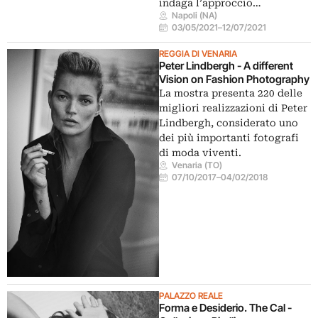
indaga l’approccio…
Napoli (NA)
03/05/2021
–
12/07/2021
REGGIA DI VENARIA
Peter Lindbergh - A different
Vision on Fashion Photography
La mostra presenta 220 delle
migliori realizzazioni di Peter
Lindbergh, considerato uno
dei più importanti fotografi
di moda viventi.
Venaria (TO)
07/10/2017
–
04/02/2018
PALAZZO REALE
Forma e Desiderio. The Cal -