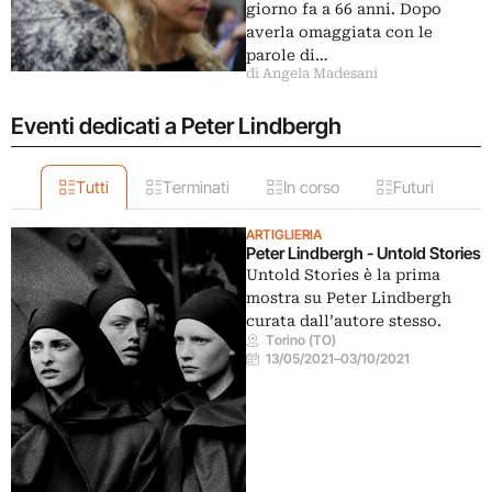
giorno fa a 66 anni. Dopo
averla omaggiata con le
parole di…
di Angela Madesani
Eventi dedicati a Peter Lindbergh
Tutti
Terminati
In corso
Futuri
ARTIGLIERIA
Peter Lindbergh - Untold Stories
Untold Stories è la prima
mostra su Peter Lindbergh
curata dall’autore stesso.
Torino (TO)
13/05/2021
–
03/10/2021