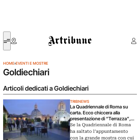
Artribune
HOME
›
EVENTI E MOSTRE
Goldiechiari
Articoli dedicati a Goldiechiari
TRIBNEWS
La Quadriennale di Roma su
carta. Ecco chiccera alla
presentazione di “Terrazza”,
atlante della giovane arte in
Se la Quadriennale di Roma
Italia realizzato assieme
ha saltato l’appuntamento
all’Associazione Civita
con la grande mostra con cui