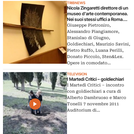
TRIBNEWS
Nicola Zingaretti direttore di un
museo d’arte contemporanea.
Nei suoi stessi uffici a Roma.
Anteprima del progetto
Giuseppe Pietroniro,
Valentini Contemporary
Alessandro Piangiamore,
Stanislao di Giugno,
Goldiechiari, Maurizio Savini,
Pietro Ruffo, Luana Perilli,
Donato Piccolo, Sten&Lex.
Opere in comodato…
TELEVISION
I Martedì Critici – goldiechiari
I Martedì Critici – incontro
con goldiechiari a cura di
Alberto Dambruoso e Marco
Tonelli 7 novembre 2011
Auditorium di…