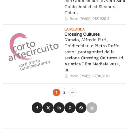
con Goldiechiari, ovvero Sara
Goldschmied ed Eleonora
Chiari.
Roma (RM)
08/11/2011
LA PELANDA
Crossing Cultures
Nunzio, Alfredo Pirri,
Goldiechiari e Pietro Ruffo
sono i protagonisti della
sezione Crossing Cultures ad
Asiatica Film Mediale 2011,
la…
Roma (RM)
22/10/2011
Navigazione eventi
1
2
Pagina successiva
Condividi su Facebook
Condividi su X
Condividi su LinkedIn
Condividi su Pinterest
Condividi su WhatsApp
Condividi su Email