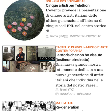
BNL - GRUPPO BNP PARIBAS
Cinque artisti per Telethon
L’evento prevede la presentazione
di cinque artisti italiani delle
ultime generazioni all’interno di
cinque sedi BNL nel centro storico
di…
Roma (RM)
15/12/2012
–
21/12/2012
CASTELLO DI RIVOLI - MUSEO D'ARTE
CONTEMPORANEA
La storia che non ho vissuto
(testimone indiretto)
Una nuova grande mostra
interamente dedicata a una
nuova generazione di artisti
italiani che individua nella
storia del nostro Paese…
Rivoli (TO)
15/09/2012
–
18/11/2012
MATTATOIO
Re-generation