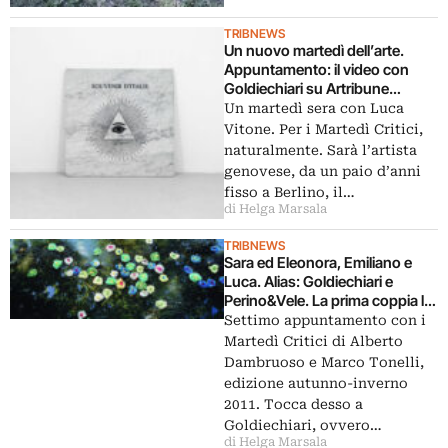
TRIBNEWS
Un nuovo martedì dell’arte.
Appuntamento: il video con
Goldiechiari su Artribune
Television e il talk con Luca
Un martedì sera con Luca
Vitone all’Auditorium di
Vitone. Per i Martedì Critici,
Mecenate
naturalmente. Sarà l’artista
genovese, da un paio d’anni
fisso a Berlino, il…
di Helga Marsala
TRIBNEWS
Sara ed Eleonora, Emiliano e
Luca. Alias: Goldiechiari e
Perino&Vele. La prima coppia la
trovate domani a Roma, per i
Settimo appuntamento con i
Martedì Critici, l’altra la ri-trovate
Martedì Critici di Alberto
in video, su Artribune Television
Dambruoso e Marco Tonelli,
edizione autunno-inverno
2011. Tocca desso a
Goldiechiari, ovvero…
di Helga Marsala