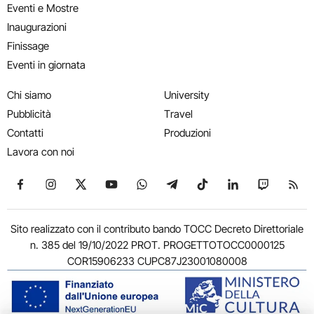
Eventi e Mostre
Inaugurazioni
Finissage
Eventi in giornata
Chi siamo
University
Pubblicità
Travel
Contatti
Produzioni
Lavora con noi
Seguici su Facebook
Seguici su Instagram
Seguici su X
Seguici su YouTube
Seguici su WhatsApp
Seguici su Telegram
Seguici su TikTok
Seguici su Link
Seguici su
Segui
Sito realizzato con il contributo bando TOCC Decreto Direttoriale
n. 385 del 19/10/2022 PROT. PROGETTOTOCC0000125
COR15906233 CUPC87J23001080008