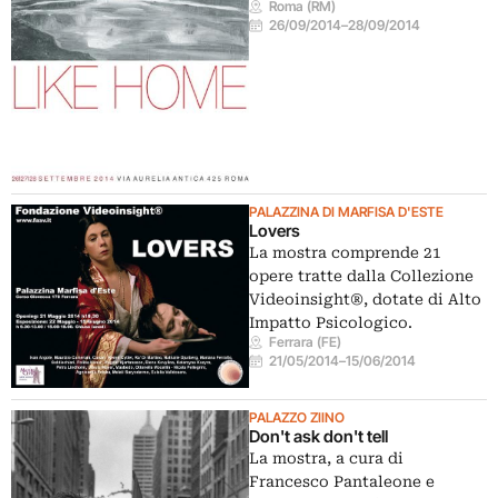
Roma (RM)
26/09/2014
–
28/09/2014
PALAZZINA DI MARFISA D'ESTE
Lovers
La mostra comprende 21
opere tratte dalla Collezione
Videoinsight®, dotate di Alto
Impatto Psicologico.
Ferrara (FE)
21/05/2014
–
15/06/2014
PALAZZO ZIINO
Don't ask don't tell
La mostra, a cura di
Francesco Pantaleone e