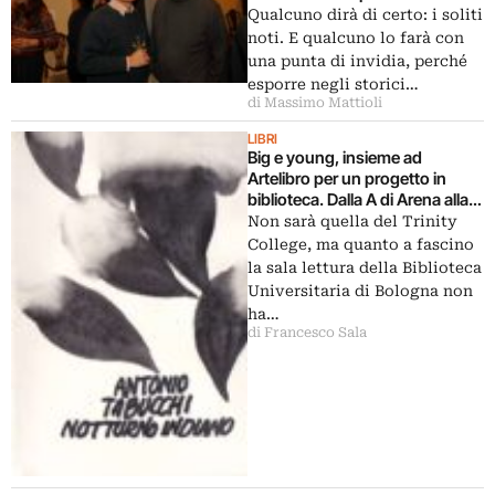
ai giovani artisti del Museion:
Qualcuno dirà di certo: i soliti
ecco chiccera all’opening sul
noti. E qualcuno lo farà con
Tiergarten
una punta di invidia, perché
esporre negli storici…
di Massimo Mattioli
LIBRI
Big e young, insieme ad
Artelibro per un progetto in
biblioteca. Dalla A di Arena alla X
di Xerra: sessanta frontespizi
Non sarà quella del Trinity
“impossibili” esposti
College, ma quanto a fascino
all’Universitaria di Bologna
la sala lettura della Biblioteca
Universitaria di Bologna non
ha…
di Francesco Sala