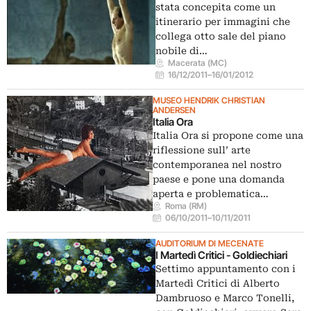
stata concepita come un
itinerario per immagini che
collega otto sale del piano
nobile di…
Macerata (MC)
16/12/2011
–
16/01/2012
MUSEO HENDRIK CHRISTIAN
ANDERSEN
Italia Ora
Italia Ora si propone come una
riflessione sull’ arte
contemporanea nel nostro
paese e pone una domanda
aperta e problematica…
Roma (RM)
06/10/2011
–
10/11/2011
AUDITORIUM DI MECENATE
I Martedì Critici - Goldiechiari
Settimo appuntamento con i
Martedì Critici di Alberto
Dambruoso e Marco Tonelli,