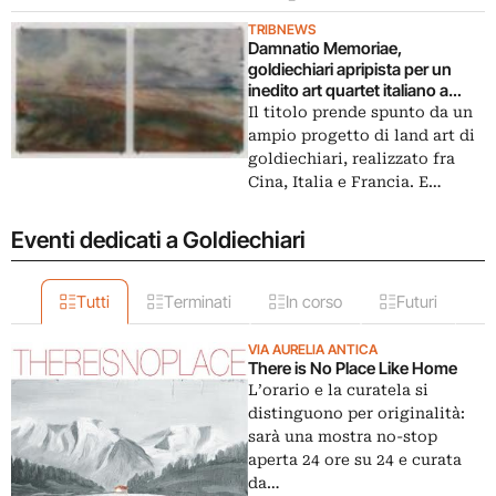
TRIBNEWS
Damnatio Memoriae,
goldiechiari apripista per un
inedito art quartet italiano a
New York. Ecco le foto della
Il titolo prende spunto da un
mostra
ampio progetto di land art di
goldiechiari, realizzato fra
Cina, Italia e Francia. E…
Eventi dedicati a Goldiechiari
Tutti
Terminati
In corso
Futuri
VIA AURELIA ANTICA
There is No Place Like Home
L’orario e la curatela si
distinguono per originalità:
sarà una mostra no-stop
aperta 24 ore su 24 e curata
da…