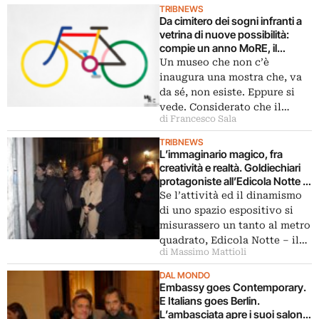
TRIBNEWS
Da cimitero dei sogni infranti a
vetrina di nuove possibilità:
compie un anno MoRE, il
museo virtuale che raccoglie
Un museo che non c’è
progetti artistici mai realizzati. E
inaugura una mostra che, va
inaugura la sua prima
da sé, non esiste. Eppure si
temporanea on-line, con opere
vede. Considerato che il…
originali di Presicce, Bertocchi,
di Francesco Sala
Hirsch…
TRIBNEWS
L’immaginario magico, fra
creatività e realtà. Goldiechiari
protagoniste all’Edicola Notte di
H.H. Lim, ecco la fotogallery
Se l’attività ed il dinamismo
dell’opening romano
di uno spazio espositivo si
misurassero un tanto al metro
quadrato, Edicola Notte – il…
di Massimo Mattioli
DAL MONDO
Embassy goes Contemporary.
E Italians goes Berlin.
L’ambasciata apre i suoi saloni