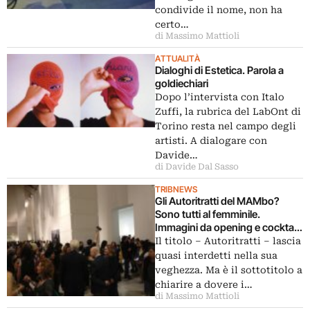
condivide il nome, non ha
certo…
di Massimo Mattioli
ATTUALITÀ
Dialoghi di Estetica. Parola a
goldiechiari
Dopo l’intervista con Italo
Zuffi, la rubrica del LabOnt di
Torino resta nel campo degli
artisti. A dialogare con
Davide…
di Davide Dal Sasso
TRIBNEWS
Gli Autoritratti del MAMbo?
Sono tutti al femminile.
Immagini da opening e cocktail
della mostra al museo
Il titolo – Autoritratti – lascia
bolognese…
quasi interdetti nella sua
veghezza. Ma è il sottotitolo a
chiarire a dovere i…
di Massimo Mattioli