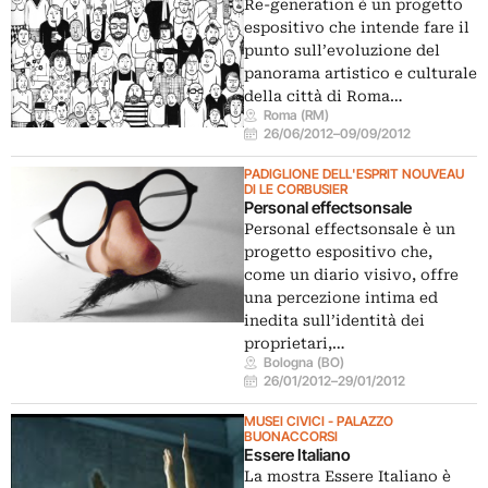
Re-generation è un progetto
espositivo che intende fare il
punto sull’evoluzione del
panorama artistico e culturale
della città di Roma…
Roma (RM)
26/06/2012
–
09/09/2012
PADIGLIONE DELL'ESPRIT NOUVEAU
DI LE CORBUSIER
Personal effectsonsale
Personal effectsonsale è un
progetto espositivo che,
come un diario visivo, offre
una percezione intima ed
inedita sull’identità dei
proprietari,…
Bologna (BO)
26/01/2012
–
29/01/2012
MUSEI CIVICI - PALAZZO
BUONACCORSI
Essere Italiano
La mostra Essere Italiano è