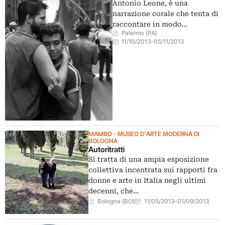
Antonio Leone, è una
narrazione corale che tenta di
raccontare in modo…
Palermo (PA)
11/10/2013
–
05/11/2013
MAMBO - MUSEO D'ARTE MODERNA DI
BOLOGNA
Autoritratti
Si tratta di una ampia esposizione
collettiva incentrata sui rapporti fra
donne e arte in Italia negli ultimi
decenni, che…
Bologna (BO)
11/05/2013
–
01/09/2013