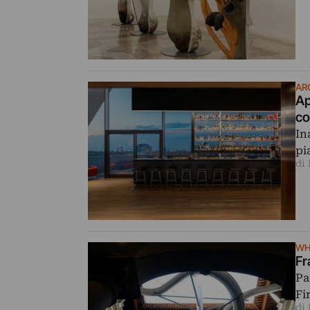
AR
Ap
co
In
pi
di 
WH
Fr
Pa
Fi
di 