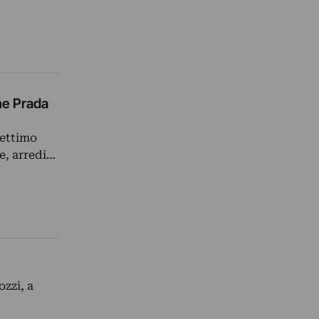
one Prada
settimo
e, arredi…
ozzi, a