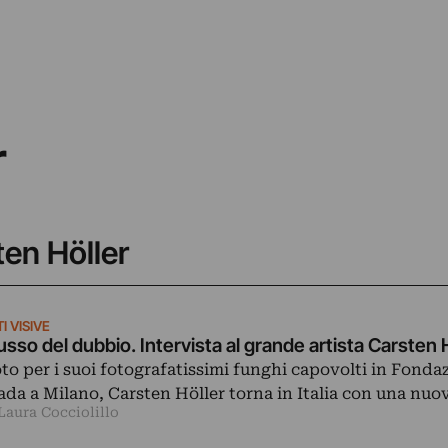
r
ten Höller
I VISIVE
 lusso del dubbio. Intervista al grande artista Carsten 
to per i suoi fotografatissimi funghi capovolti in Fonda
ada a Milano, Carsten Höller torna in Italia con una nu
Laura Cocciolillo