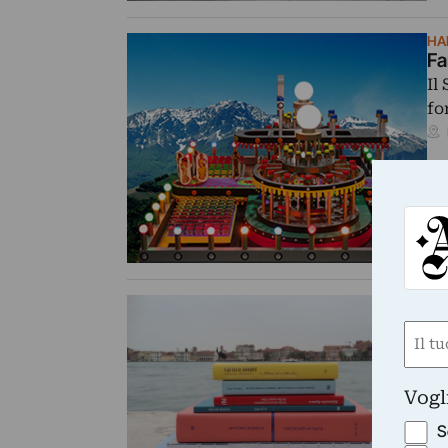
HA
Fa
Il
fo
HU
Ca
Nom
Pr
(Requ
Ma
First
Vogl
S