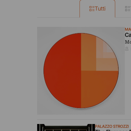
Tutti
MA
Ca
Mo
PALAZZO STROZZI