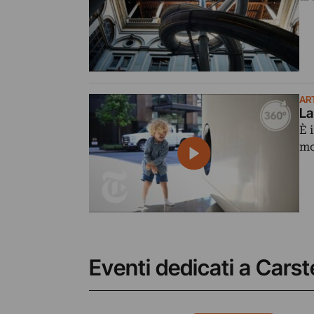
AR
La
È 
mo
Eventi dedicati a Carst