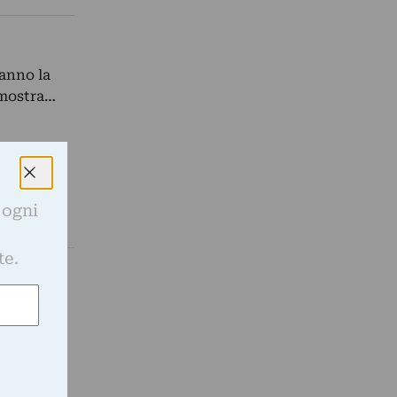
anno la
a mostra…
 ogni
e
te.
ilm Not