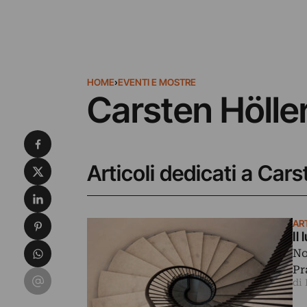
HOME
›
EVENTI E MOSTRE
Carsten Hölle
Condividi su Facebook
Condividi su X
Articoli dedicati a Cars
Condividi su LinkedIn
Condividi su Pinterest
ART
Il
Condividi su WhatsApp
No
Pr
Condividi su Email
di 