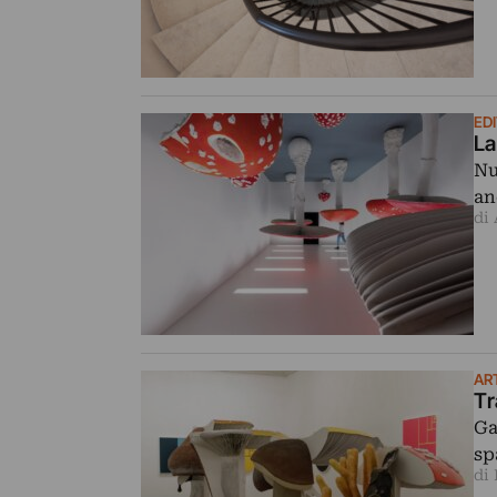
ED
La
Nu
an
di
AR
Tr
Ga
sp
di