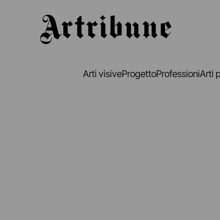
Artribune
Arti visive
Progetto
Professioni
Arti 