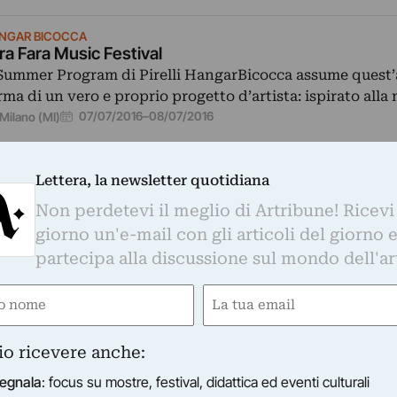
NGAR BICOCCA
ra Fara Music Festival
 Summer Program di Pirelli HangarBicocca assume quest’
rma di un vero e proprio progetto d’artista: ispirato all
07/07/2016
–
08/07/2016
Milano (MI)
Lettera, la newsletter quotidiana
Non perdetevi il meglio di Artribune! Ricevi
giorno un'e-mail con gli articoli del giorno 
partecipa alla discussione sul mondo dell'ar
MBOLDT BOOK@BRUNO
rsten Höller - Fara Fara. A Film Not Made
e
Email
esentazione del libro di Carsten Höller “Fara Fara” – a F
ired)
(Required)
de.
09/05/2015
Venezia (VE)
io ricevere anche:
egnala
: focus su mostre, festival, didattica ed eventi culturali