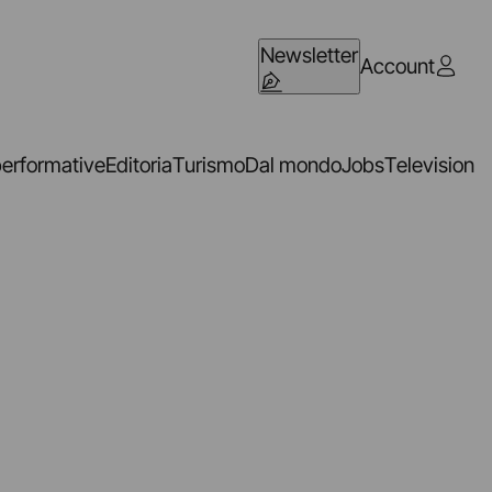
Newsletter
Account
performative
Editoria
Turismo
Dal mondo
Jobs
Television