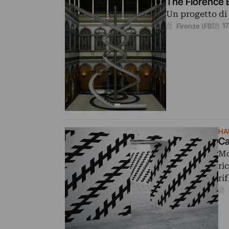
The Florence 
Un progetto di
1
Firenze (FI)
HA
Ca
Mo
ri
ri