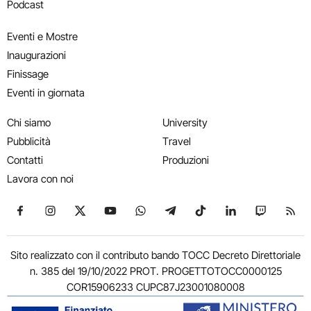
Podcast
Eventi e Mostre
Inaugurazioni
Finissage
Eventi in giornata
Chi siamo
University
Pubblicità
Travel
Contatti
Produzioni
Lavora con noi
Seguici su Facebook
Seguici su Instagram
Seguici su X
Seguici su YouTube
Seguici su WhatsApp
Seguici su Telegram
Seguici su TikTok
Seguici su Link
Seguici su
Segui
Sito realizzato con il contributo bando TOCC Decreto Direttoriale
n. 385 del 19/10/2022 PROT. PROGETTOTOCC0000125
COR15906233 CUPC87J23001080008