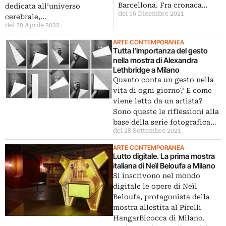
Barcellona. Fra cronaca…
dedicata all’universo
del 16 Dicembre 2021
cerebrale,…
del 29 Aprile 2022
ARTE CONTEMPORANEA
Tutta l’importanza del gesto
nella mostra di Alexandra
Lethbridge a Milano
Quanto conta un gesto nella
vita di ogni giorno? E come
viene letto da un artista?
Sono queste le riflessioni alla
base della serie fotografica…
del 28 Settembre 2021
ARTE CONTEMPORANEA
Lutto digitale. La prima mostra
italiana di Neïl Beloufa a Milano
Si inscrivono nel mondo
digitale le opere di Neïl
Beloufa, protagonista della
mostra allestita al Pirelli
HangarBicocca di Milano.