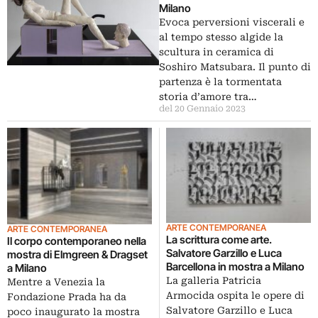
Milano
Evoca perversioni viscerali e
al tempo stesso algide la
scultura in ceramica di
Soshiro Matsubara. Il punto di
partenza è la tormentata
storia d’amore tra…
del 20 Gennaio 2023
ARTE CONTEMPORANEA
ARTE CONTEMPORANEA
La scrittura come arte.
Il corpo contemporaneo nella
Salvatore Garzillo e Luca
mostra di Elmgreen & Dragset
Barcellona in mostra a Milano
a Milano
La galleria Patricia
Mentre a Venezia la
Armocida ospita le opere di
Fondazione Prada ha da
Salvatore Garzillo e Luca
poco inaugurato la mostra