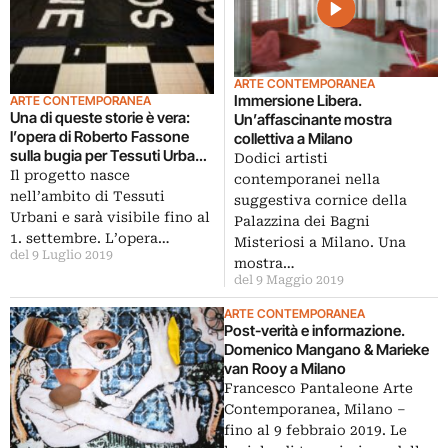
ARTE CONTEMPORANEA
Immersione Libera.
ARTE CONTEMPORANEA
Una di queste storie è vera:
Un’affascinante mostra
l’opera di Roberto Fassone
collettiva a Milano
sulla bugia per Tessuti Urbani
Dodici artisti
a Prato
Il progetto nasce
contemporanei nella
nell’ambito di Tessuti
suggestiva cornice della
Urbani e sarà visibile fino al
Palazzina dei Bagni
1. settembre. L’opera…
Misteriosi a Milano. Una
del 9 Luglio 2019
mostra…
del 9 Maggio 2019
ARTE CONTEMPORANEA
Post-verità e informazione.
Domenico Mangano & Marieke
van Rooy a Milano
Francesco Pantaleone Arte
Contemporanea, Milano ‒
fino al 9 febbraio 2019. Le