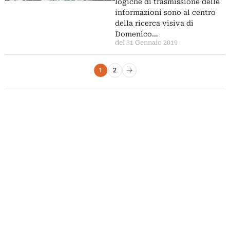
logiche di trasmissione delle
informazioni sono al centro
della ricerca visiva di
Domenico…
del 31 Gennaio 2019
Paginazione degli articoli
1
2
Pagina successiva