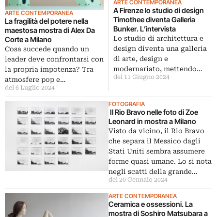
ARTE CONTEMPORANEA
A Firenze lo studio di design
ARTE CONTEMPORANEA
Timothee diventa Galleria
La fragilità del potere nella
Bunker. L’intervista
maestosa mostra di Alex Da
Lo studio di architettura e
Corte a Milano
design diventa una galleria
Cosa succede quando un
di arte, design e
leader deve confrontarsi con
modernariato, mettendo…
la propria impotenza? Tra
del 11 Giugno 2024
atmosfere pop e…
del 6 Luglio 2024
FOTOGRAFIA
Il Rio Bravo nelle foto di Zoe
Leonard in mostra a Milano
Visto da vicino, il Rio Bravo
che separa il Messico dagli
Stati Uniti sembra assumere
forme quasi umane. Lo si nota
negli scatti della grande…
del 20 Gennaio 2024
ARTE CONTEMPORANEA
Ceramica e ossessioni. La
mostra di Soshiro Matsubara a