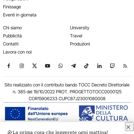
Finissage
Eventi in giornata
Chi siamo
University
Pubblicità
Travel
Contatti
Produzioni
Lavora con noi
Seguici su Facebook
Seguici su Instagram
Seguici su X
Seguici su YouTube
Seguici su WhatsApp
Seguici su Telegram
Seguici su TikTok
Seguici su Link
Seguici su
Segui
Sito realizzato con il contributo bando TOCC Decreto Direttoriale
n. 385 del 19/10/2022 PROT. PROGETTOTOCC0000125
COR15906233 CUPC87J23001080008
La prima cosa che leggerete ogni mattina!