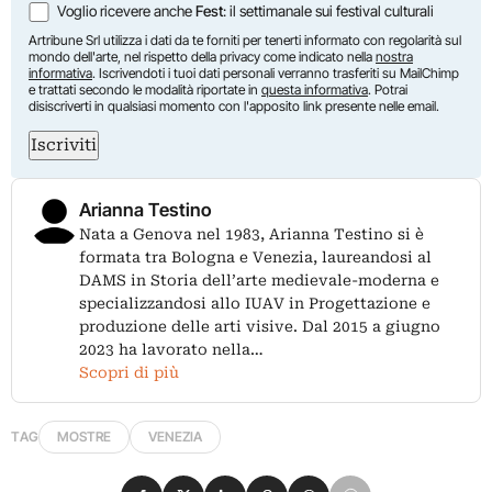
Voglio ricevere anche
Fest
: il settimanale sui festival culturali
Artribune Srl utilizza i dati da te forniti per tenerti informato con regolarità sul
mondo dell'arte, nel rispetto della privacy come indicato nella
nostra
informativa
. Iscrivendoti i tuoi dati personali verranno trasferiti su MailChimp
e trattati secondo le modalità riportate in
questa informativa
. Potrai
disiscriverti in qualsiasi momento con l'apposito link presente nelle email.
Iscriviti
Arianna Testino
Nata a Genova nel 1983, Arianna Testino si è
formata tra Bologna e Venezia, laureandosi al
DAMS in Storia dell’arte medievale-moderna e
specializzandosi allo IUAV in Progettazione e
produzione delle arti visive. Dal 2015 a giugno
2023 ha lavorato nella…
Scopri di più
TAG
MOSTRE
VENEZIA
Condividi su Facebook
Condividi su X
Condividi su LinkedIn
Condividi su Pinterest
Condividi su WhatsApp
Condividi su Email