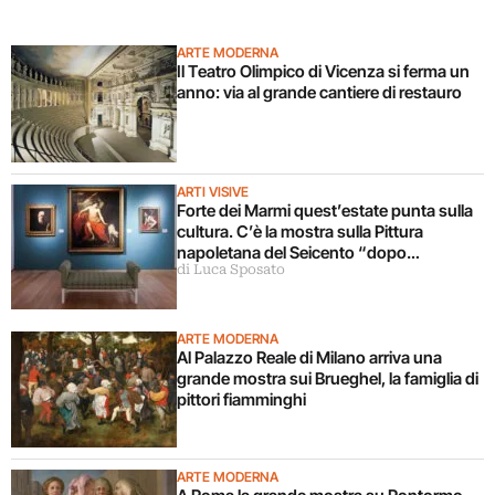
ARTE MODERNA
Il Teatro Olimpico di Vicenza si ferma un
anno: via al grande cantiere di restauro
ARTI VISIVE
Forte dei Marmi quest’estate punta sulla
cultura. C’è la mostra sulla Pittura
napoletana del Seicento “dopo
di Luca Sposato
Caravaggio”
ARTE MODERNA
Al Palazzo Reale di Milano arriva una
grande mostra sui Brueghel, la famiglia di
pittori fiamminghi
ARTE MODERNA