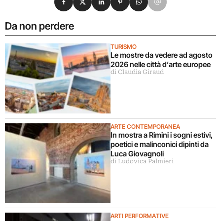
Da non perdere
TURISMO
Le mostre da vedere ad agosto
2026 nelle città d’arte europee
di Claudia Giraud
ARTE CONTEMPORANEA
In mostra a Rimini i sogni estivi,
poetici e malinconici dipinti da
Luca Giovagnoli
di Ludovica Palmieri
ARTI PERFORMATIVE