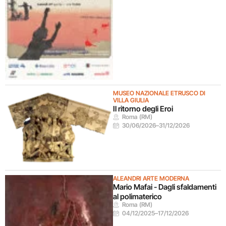
MUSEO NAZIONALE ETRUSCO DI
VILLA GIULIA
Il ritorno degli Eroi
Roma (RM)
30/06/2026
–
31/12/2026
ALEANDRI ARTE MODERNA
Mario Mafai - Dagli sfaldamenti
al polimaterico
Roma (RM)
04/12/2025
–
17/12/2026