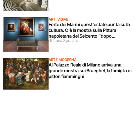
ARTI VISIVE
Forte dei Marmi quest’estate punta sulla
cultura. C’è la mostra sulla Pittura
napoletana del Seicento “dopo
di Luca Sposato
Caravaggio”
ARTE MODERNA
Al Palazzo Reale di Milano arriva una
grande mostra sui Brueghel, la famiglia di
pittori fiamminghi