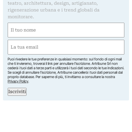
teatro, architettura, design, artigianato,
rigenerazione urbana e i trend globali da
monitorare.
Nome
(Obbligatorio)
Nome
Email
(Obbligatorio)
Puoi rivedere le tue preferenze in qualsiasi momento: sul fondo di ogni mail
che ti invieremo, troverai il link per annullare l’iscrizione. Artribune Srl non
cederà i tuoi dati a terze parti e utilizzerà i tuoi dati secondo le tue indicazioni.
Se scegli di annullare l’iscrizione, Artribune cancellerà i tuoi dati personali dal
proprio database. Per saperne di più, ti invitiamo a consultare la nostra
Privacy Policy
.
Iscriviti