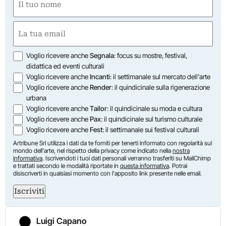
(Obbligatorio)
Nome
Email
(Obbligatorio)
Opzioni
Voglio ricevere anche
Segnala
: focus su mostre, festival,
didattica ed eventi culturali
Voglio ricevere anche
Incanti
: il settimanale sul mercato dell'arte
Voglio ricevere anche
Render
: il quindicinale sulla rigenerazione
urbana
Voglio ricevere anche
Tailor
: il quindicinale su moda e cultura
Voglio ricevere anche
Pax
: il quindicinale sul turismo culturale
Voglio ricevere anche
Fest
: il settimanale sui festival culturali
Artribune Srl utilizza i dati da te forniti per tenerti informato con regolarità sul
mondo dell'arte, nel rispetto della privacy come indicato nella
nostra
informativa
. Iscrivendoti i tuoi dati personali verranno trasferiti su MailChimp
e trattati secondo le modalità riportate in
questa informativa
. Potrai
disiscriverti in qualsiasi momento con l'apposito link presente nelle email.
Iscriviti
Luigi Capano