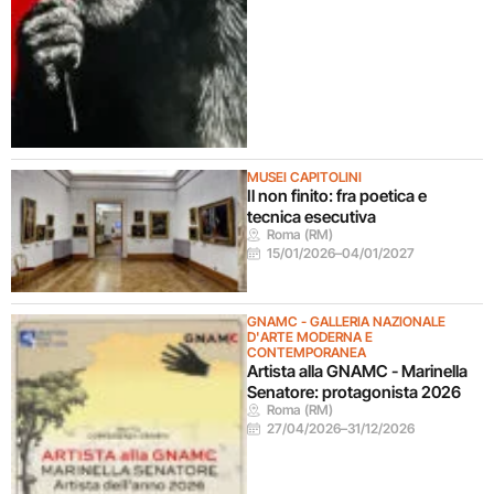
MUSEI CAPITOLINI
Il non finito: fra poetica e
tecnica esecutiva
Roma (RM)
15/01/2026
–
04/01/2027
GNAMC - GALLERIA NAZIONALE
D'ARTE MODERNA E
CONTEMPORANEA
Artista alla GNAMC - Marinella
Senatore: protagonista 2026
Roma (RM)
27/04/2026
–
31/12/2026