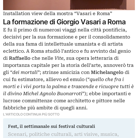
Installation view della mostra “Vasari e Roma”
La formazione di Giorgio Vasari a Roma
E fu il primo di numerosi viaggi nella città pontificia,
decisivi per la sua formazione e per il consolidamento
della sua fama di intellettuale umanista e di artista
eclettico. A Roma studiò l’antico e fu avvinto dal genio
di
Raffaello
che nelle
Vite
, sua opera letteraria di
importanza capitale per la storia dell’arte, annoverò tra
gli “
dei mortali
”; strinse amicizia con
Michelangelo
di
cui fu estimatore, allievo ed emulo (“
quello che fra i
morti e i vivi porta la palma e trascende e ricuopre tutti è
il divino Michel Agnolo Buonarroti
”); ebbe importanti e
lucrose committenze come architetto e pittore nelle
fabbriche più ambite di quegli anni.
L'ARTICOLO CONTINUA PIÙ SOTTO
Fest, il settimanale sui festival culturali
Scenari, politiche culturali, arti visive, musica,