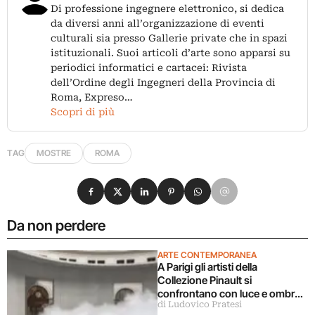
Di professione ingegnere elettronico, si dedica
da diversi anni all’organizzazione di eventi
culturali sia presso Gallerie private che in spazi
istituzionali. Suoi articoli d’arte sono apparsi su
periodici informatici e cartacei: Rivista
dell’Ordine degli Ingegneri della Provincia di
Roma, Expreso…
Scopri di più
TAG
MOSTRE
ROMA
Condividi su Facebook
Condividi su X
Condividi su LinkedIn
Condividi su Pinterest
Condividi su WhatsApp
Condividi su Email
Da non perdere
ARTE CONTEMPORANEA
A Parigi gli artisti della
Collezione Pinault si
confrontano con luce e ombra
di Ludovico Pratesi
in una grande mostra