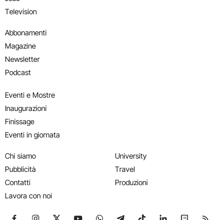
Television
Abbonamenti
Magazine
Newsletter
Podcast
Eventi e Mostre
Inaugurazioni
Finissage
Eventi in giornata
Chi siamo
University
Pubblicità
Travel
Contatti
Produzioni
Lavora con noi
Seguici su Facebook
Seguici su Instagram
Seguici su X
Seguici su YouTube
Seguici su WhatsApp
Seguici su Telegram
Seguici su TikTok
Seguici su Link
Seguici su
Segui