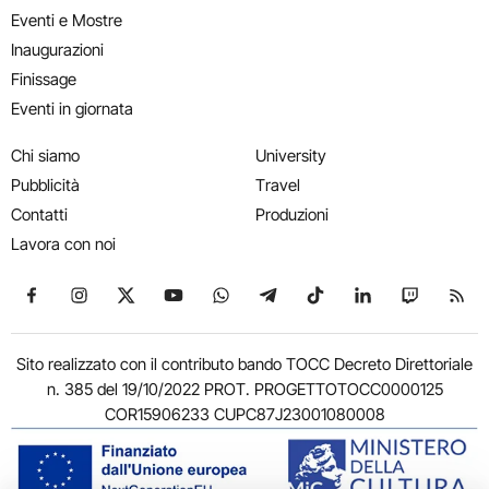
Eventi e Mostre
Inaugurazioni
Finissage
Eventi in giornata
Chi siamo
University
Pubblicità
Travel
Contatti
Produzioni
Lavora con noi
Seguici su Facebook
Seguici su Instagram
Seguici su X
Seguici su YouTube
Seguici su WhatsApp
Seguici su Telegram
Seguici su TikTok
Seguici su Link
Seguici su
Segui
Sito realizzato con il contributo bando TOCC Decreto Direttoriale
n. 385 del 19/10/2022 PROT. PROGETTOTOCC0000125
COR15906233 CUPC87J23001080008