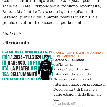
Così le sculture allungate come
I miei poeti,
poste sulle
scale del CAMeC, rispondono al richiamo. Apollinaire,
Breton, Marinetti e Tsara sono i quattro pilastri di
Sarenco: guerrieri della parola, poeti ai quali nulla è
precluso, vettori di conoscenza per la mente.
Linda Kaiser
Ulteriori info
CAMEC - CENTRO ARTE MODERNA E
CONTEMPORANEA
Sarenco - La Platea
dell'Umanita'
Fra i più significativi
interpreti del secondo
Novecento italiano ed
internazionale, con presenze a
Documenta 5 di Kassel e a
varie edizioni della Biennale
di…
La Spezia (SP)