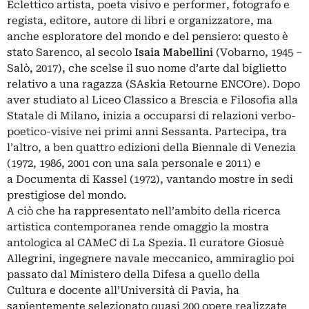
Eclettico artista, poeta visivo e performer, fotografo e
regista, editore, autore di libri e organizzatore, ma
anche esploratore del mondo e del pensiero: questo è
stato
Sarenco
, al secolo
Isaia Mabellini
(Vobarno, 1945 –
Salò, 2017), che scelse il suo nome d’arte dal biglietto
relativo a una ragazza (SAskia Retourne ENCOre). Dopo
aver studiato al Liceo Classico a Brescia e Filosofia alla
Statale di Milano, inizia a occuparsi di relazioni verbo-
poetico-visive nei primi anni Sessanta. Partecipa, tra
l’altro, a ben quattro edizioni della Biennale di Venezia
(1972, 1986, 2001 con una sala personale e 2011) e
a
Documenta di Kassel
(1972), vantando mostre in sedi
prestigiose del mondo.
A ciò che ha rappresentato nell’ambito della ricerca
artistica contemporanea rende omaggio la mostra
antologica al
CAMeC di La Spezia
. Il curatore
Giosuè
Allegrini
, ingegnere navale meccanico, ammiraglio poi
passato dal Ministero della Difesa a quello della
Cultura e docente all’Università di Pavia, ha
sapientemente selezionato quasi 200 opere realizzate