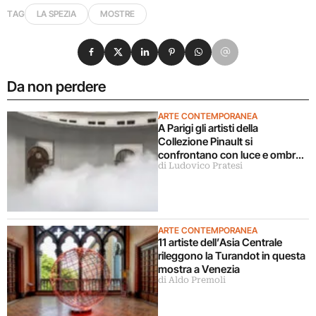
TAG
LA SPEZIA
MOSTRE
Condividi su Facebook
Condividi su X
Condividi su LinkedIn
Condividi su Pinterest
Condividi su WhatsApp
Condividi su Email
Da non perdere
ARTE CONTEMPORANEA
A Parigi gli artisti della
Collezione Pinault si
confrontano con luce e ombra
di Ludovico Pratesi
in una grande mostra
ARTE CONTEMPORANEA
11 artiste dell’Asia Centrale
rileggono la Turandot in questa
mostra a Venezia
di Aldo Premoli