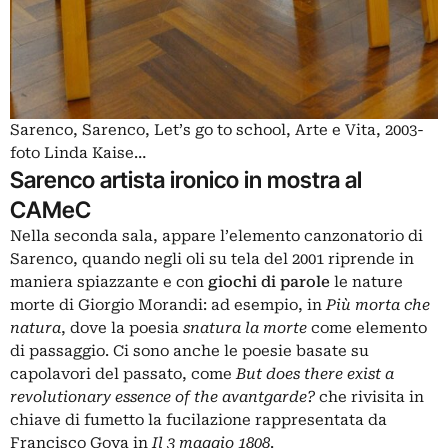
Sarenco, Sarenco, Let’s go to school, Arte e Vita, 2003-
foto Linda Kaise…
Sarenco artista ironico in mostra al
CAMeC
Nella seconda sala, appare l’elemento canzonatorio di
Sarenco, quando negli oli su tela del 2001 riprende in
maniera spiazzante e con
giochi di parole
le nature
morte di Giorgio Morandi: ad esempio, in
Più morta che
natura
, dove la poesia
snatura la morte
come elemento
di passaggio. Ci sono anche le poesie basate su
capolavori del passato, come
But does there exist a
revolutionary essence of the avantgarde?
che rivisita in
chiave di fumetto la fucilazione rappresentata da
Francisco Goya in
Il 3 maggio 1808
.