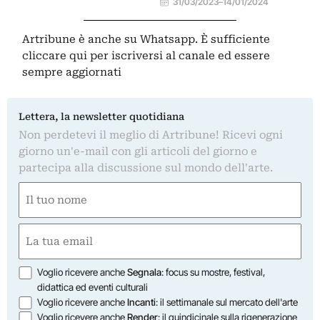
31/03/2023
–
14/01/2024
Artribune è anche su Whatsapp. È sufficiente
cliccare qui
per iscriversi al canale ed essere
sempre aggiornati
Lettera, la newsletter quotidiana
Non perdetevi il meglio di Artribune! Ricevi ogni
giorno un'e-mail con gli articoli del giorno e
partecipa alla discussione sul mondo dell'arte.
Nome
(Required)
First
Email
(Required)
Opzioni
Voglio ricevere anche
Segnala
: focus su mostre, festival,
didattica ed eventi culturali
Voglio ricevere anche
Incanti
: il settimanale sul mercato dell'arte
Voglio ricevere anche
Render
: il quindicinale sulla rigenerazione