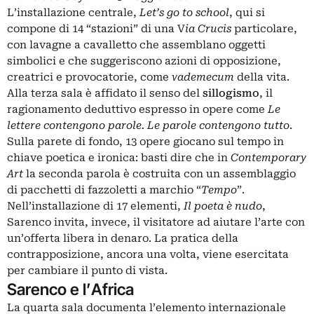
L’installazione centrale,
Let’s go to school
, qui si
compone di 14 “stazioni” di una V
ia Crucis
particolare,
con lavagne a cavalletto che assemblano oggetti
simbolici e che suggeriscono azioni di opposizione,
creatrici e provocatorie, come
vademecum
della vita.
Alla terza sala è affidato il senso del
sillogismo
, il
ragionamento deduttivo espresso in opere come
Le
lettere contengono parole. Le parole contengono tutto
.
Sulla parete di fondo, 13 opere giocano sul tempo in
chiave poetica e ironica: basti dire che in
Contemporary
Art
la seconda parola è costruita con un assemblaggio
di pacchetti di fazzoletti a marchio “
Tempo
”.
Nell’installazione di 17 elementi,
Il poeta è nudo
,
Sarenco
invita, invece, il visitatore ad aiutare l’arte con
un’offerta libera in denaro. La pratica della
contrapposizione, ancora una volta, viene esercitata
per cambiare il punto di vista.
Sarenco e l’Africa
La quarta sala documenta l’elemento internazionale