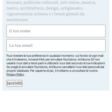
Scenari, politiche culturali, arti visive, musica,
teatro, architettura, design, artigianato,
rigenerazione urbana e i trend globali da
monitorare.
Nome
(Required)
First
Email
(Required)
Puoi rivedere le tue preferenze in qualsiasi momento: sul fondo di ogni mail
che ti invieremo, troverai il link per annullare l’iscrizione. Artribune Srl non
cederà i tuoi dati a terze parti e utilizzerà i tuoi dati secondo le tue indicazioni.
Se scegli di annullare l’iscrizione, Artribune cancellerà i tuoi dati personali dal
proprio database. Per saperne di più, ti invitiamo a consultare la nostra
Privacy Policy
.
Iscriviti