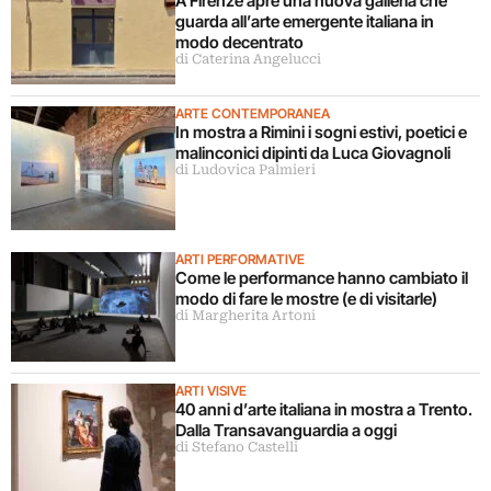
A Firenze apre una nuova galleria che
guarda all’arte emergente italiana in
modo decentrato
di Caterina Angelucci
ARTE CONTEMPORANEA
In mostra a Rimini i sogni estivi, poetici e
malinconici dipinti da Luca Giovagnoli
di Ludovica Palmieri
ARTI PERFORMATIVE
Come le performance hanno cambiato il
modo di fare le mostre (e di visitarle)
di Margherita Artoni
ARTI VISIVE
40 anni d’arte italiana in mostra a Trento.
Dalla Transavanguardia a oggi
di Stefano Castelli