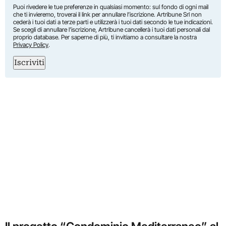
Puoi rivedere le tue preferenze in qualsiasi momento: sul fondo di ogni mail
che ti invieremo, troverai il link per annullare l’iscrizione. Artribune Srl non
cederà i tuoi dati a terze parti e utilizzerà i tuoi dati secondo le tue indicazioni.
Se scegli di annullare l’iscrizione, Artribune cancellerà i tuoi dati personali dal
proprio database. Per saperne di più, ti invitiamo a consultare la nostra
Privacy Policy
.
Iscriviti