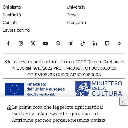
Chi siamo
University
Pubblicità
Travel
Contatti
Produzioni
Lavora con noi
Seguici su Facebook
Seguici su Instagram
Seguici su X
Seguici su YouTube
Seguici su WhatsApp
Seguici su Telegram
Seguici su TikTok
Seguici su Link
Seguici su
Segui
Sito realizzato con il contributo bando TOCC Decreto Direttoriale
n. 385 del 19/10/2022 PROT. PROGETTOTOCC0000125
COR15906233 CUPC87J23001080008
La prima cosa che leggerete ogni mattina!
© 2011-2026 ARTRIBUNE srl – Corso Vittorio Emanuele II, 287 –
Iscrivetevi alla newsletter quotidiana di
00186 Roma - P.I. 11381581005
Artribune per non perdere nessuna notizia
Privacy: Responsabile della protezione dei dati personali