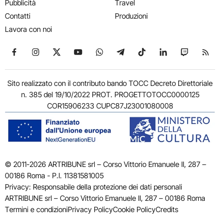
Pubblicità
Travel
Contatti
Produzioni
Lavora con noi
Seguici su Facebook
Seguici su Instagram
Seguici su X
Seguici su YouTube
Seguici su WhatsApp
Seguici su Telegram
Seguici su TikTok
Seguici su Link
Seguici su
Segui
Sito realizzato con il contributo bando TOCC Decreto Direttoriale
n. 385 del 19/10/2022 PROT. PROGETTOTOCC0000125
COR15906233 CUPC87J23001080008
© 2011-2026 ARTRIBUNE srl – Corso Vittorio Emanuele II, 287 –
00186 Roma - P.I. 11381581005
Privacy: Responsabile della protezione dei dati personali
ARTRIBUNE srl – Corso Vittorio Emanuele II, 287 – 00186 Roma
Termini e condizioni
Privacy Policy
Cookie Policy
Credits