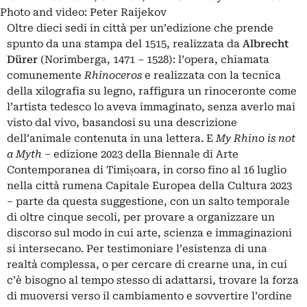
Photo and video: Peter Raijekov
Oltre dieci sedi in città per un’edizione che prende
spunto da una stampa del 1515, realizzata da
Albrecht
Dürer
(Norimberga, 1471 – 1528): l’opera, chiamata
comunemente
Rhinoceros
e realizzata con la tecnica
della
xilografia su legno
, raffigura un rinoceronte come
l’artista tedesco lo aveva immaginato, senza averlo mai
visto dal vivo, basandosi su una descrizione
dell’animale contenuta in una lettera. E
My Rhino is not
a Myth
– edizione 2023 della Biennale di Arte
Contemporanea di
Timișoara
, in corso fino al 16 luglio
nella città rumena Capitale Europea della Cultura 2023
– parte da questa suggestione, con un salto temporale
di oltre cinque secoli, per provare a organizzare un
discorso sul modo in cui arte, scienza e immaginazioni
si intersecano. Per testimoniare l’esistenza di una
realtà complessa, o per cercare di crearne una, in cui
c’è bisogno al tempo stesso di adattarsi, trovare la forza
di muoversi verso il cambiamento e sovvertire l’ordine