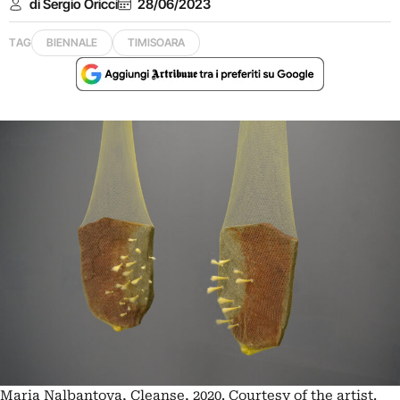
di Sergio Oricci
28/06/2023
TAG
BIENNALE
TIMISOARA
Maria Nalbantova, Cleanse, 2020. Courtesy of the artist.