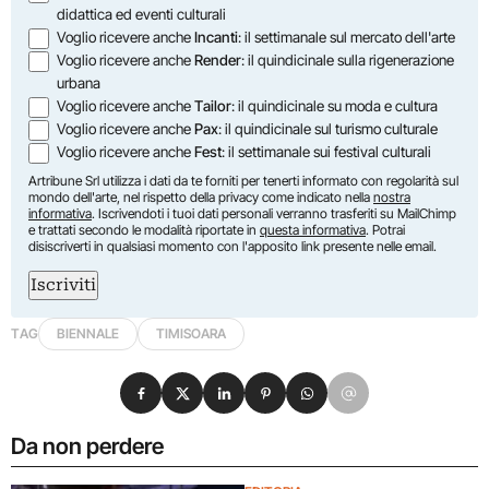
didattica ed eventi culturali
Voglio ricevere anche
Incanti
: il settimanale sul mercato dell'arte
Voglio ricevere anche
Render
: il quindicinale sulla rigenerazione
urbana
Voglio ricevere anche
Tailor
: il quindicinale su moda e cultura
Voglio ricevere anche
Pax
: il quindicinale sul turismo culturale
Voglio ricevere anche
Fest
: il settimanale sui festival culturali
Artribune Srl utilizza i dati da te forniti per tenerti informato con regolarità sul
mondo dell'arte, nel rispetto della privacy come indicato nella
nostra
informativa
. Iscrivendoti i tuoi dati personali verranno trasferiti su MailChimp
e trattati secondo le modalità riportate in
questa informativa
. Potrai
disiscriverti in qualsiasi momento con l'apposito link presente nelle email.
Iscriviti
TAG
BIENNALE
TIMISOARA
Condividi su Facebook
Condividi su X
Condividi su LinkedIn
Condividi su Pinterest
Condividi su WhatsApp
Condividi su Email
Da non perdere