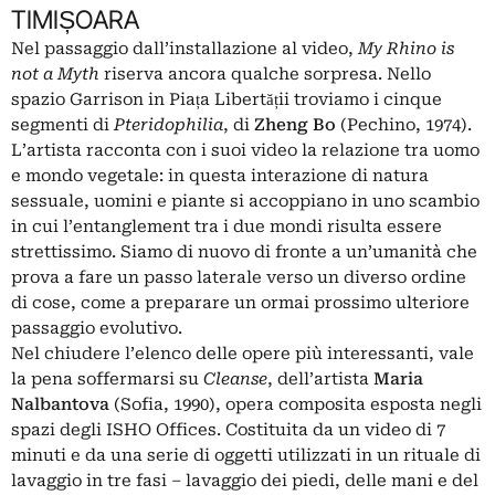
TIMIȘOARA
Nel passaggio dall’installazione al video,
My Rhino is
not a Myth
riserva ancora qualche sorpresa. Nello
spazio Garrison in Piața Libertății troviamo i cinque
segmenti di
Pteridophilia
, di
Zheng Bo
(Pechino, 1974).
L’artista racconta con i suoi video la relazione tra uomo
e mondo vegetale: in questa interazione di natura
sessuale, uomini e piante si accoppiano in uno scambio
in cui l’entanglement tra i due mondi risulta essere
strettissimo. Siamo di nuovo di fronte a un’umanità che
prova a fare un passo laterale verso un diverso ordine
di cose, come a preparare un ormai prossimo ulteriore
passaggio evolutivo.
Nel chiudere l’elenco delle opere più interessanti, vale
la pena soffermarsi su
Cleanse
, dell’artista
Maria
Nalbantova
(Sofia, 1990), opera composita esposta negli
spazi degli ISHO Offices. Costituita da un video di 7
minuti e da una serie di oggetti utilizzati in un rituale di
lavaggio in tre fasi – lavaggio dei piedi, delle mani e del