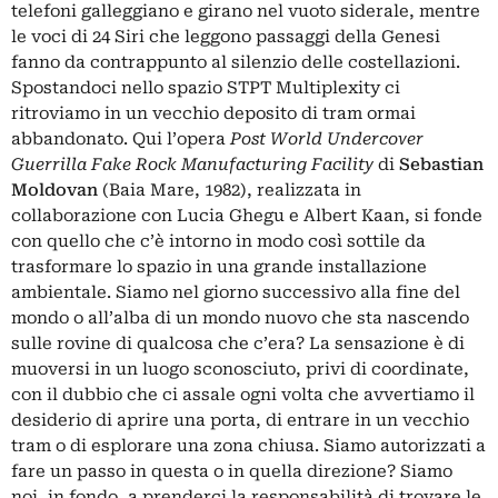
telefoni galleggiano e girano nel vuoto siderale, mentre
le voci di 24 Siri che leggono passaggi della Genesi
fanno da contrappunto al silenzio delle costellazioni.
Spostandoci nello spazio STPT Multiplexity ci
ritroviamo in un vecchio deposito di tram ormai
abbandonato. Qui l’opera
Post World Undercover
Guerrilla Fake Rock Manufacturing Facility
di
Sebastian
Moldovan
(Baia Mare, 1982), realizzata in
collaborazione con Lucia Ghegu e Albert Kaan, si fonde
con quello che c’è intorno in modo così sottile da
trasformare lo spazio in una grande installazione
ambientale. Siamo nel giorno successivo alla
fine del
mondo
o all’alba di un mondo nuovo che sta nascendo
sulle rovine di qualcosa che c’era? La sensazione è di
muoversi in un luogo sconosciuto, privi di coordinate,
con il dubbio che ci assale ogni volta che avvertiamo il
desiderio di aprire una porta, di entrare in un vecchio
tram o di esplorare una zona chiusa. Siamo autorizzati a
fare un passo in questa o in quella direzione? Siamo
noi, in fondo, a prenderci la responsabilità di trovare le