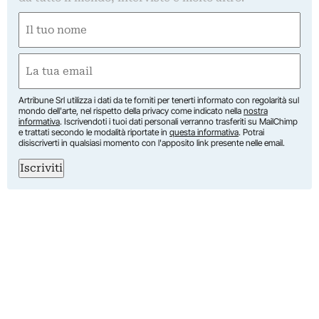
Nome
(Obbligatorio)
Nome
Email
(Obbligatorio)
Artribune Srl utilizza i dati da te forniti per tenerti informato con regolarità sul
mondo dell'arte, nel rispetto della privacy come indicato nella
nostra
informativa
. Iscrivendoti i tuoi dati personali verranno trasferiti su MailChimp
e trattati secondo le modalità riportate in
questa informativa
. Potrai
disiscriverti in qualsiasi momento con l'apposito link presente nelle email.
Iscriviti