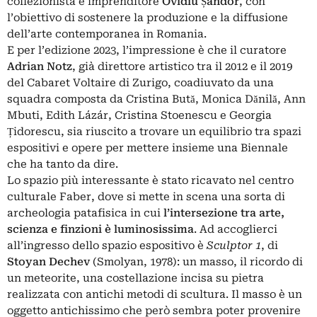
collezionista e imprenditore
Ovidiu Șandor
, con
l’obiettivo di sostenere la produzione e la diffusione
dell’arte contemporanea in Romania.
E per l’edizione 2023, l’impressione è che il curatore
Adrian Notz
, già direttore artistico tra il 2012 e il 2019
del
Cabaret Voltaire
di Zurigo, coadiuvato da una
squadra composta da Cristina Bută, Monica Dănilă, Ann
Mbuti, Edith Lázár, Cristina Stoenescu e Georgia
Țidorescu, sia riuscito a trovare un equilibrio tra spazi
espositivi e opere per mettere insieme una Biennale
che ha tanto da dire.
Lo spazio più interessante è stato ricavato nel centro
culturale Faber, dove si mette in scena una sorta di
archeologia patafisica in cui
l’intersezione tra arte,
scienza e finzioni è luminosissima
. Ad accoglierci
all’ingresso dello spazio espositivo è
Sculptor 1
, di
Stoyan Dechev
(Smolyan, 1978): un masso, il ricordo di
un meteorite, una costellazione incisa su pietra
realizzata con antichi metodi di scultura. Il masso è un
oggetto antichissimo che però sembra poter provenire