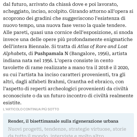
dal futuro, arrivato da chissà dove e poi lavorato,
scheggiato, inciso, scolpito. Girando attorno all’opera si
scoprono dei gradini che suggeriscono l’esistenza di
nuovo tempo, una nuova fase verso la quale tendere.
Alle pareti, quasi una cornice dell’esposizione, si snoda
invece una delle opere più profondamente enigmatiche
dell’intera Biennale. Si tratta di
Atlas of Rare and Lost
Alphabets
, di
Pushpamala N
(Bangalore, 1956), artista
indiana nata nel 1956. L’opera consiste in cento
tavolette di rame realizzate a mano tra il 2018 e il 2020,
su cui l’artista ha inciso caratteri provenienti, tra gli
altri, dagli alfabeti Brahmi, Grantha ed
ebraico
, con
l’aspetto di reperti archeologici provenienti da civiltà
sconosciute o da un futuro incontro di civiltà realmente
esistite.
L'ARTICOLO CONTINUA PIÙ SOTTO
Render, il bisettimanale sulla rigenerazione urbana
Nuovi progetti, tendenze, strategie virtuose, storie
da tutto il mondo, interviste e molto altro.