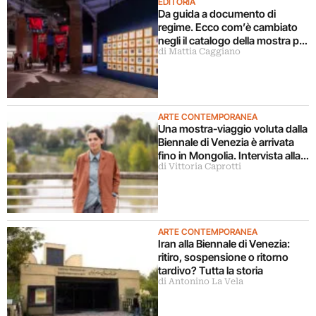
EDITORIA
Da guida a documento di
regime. Ecco com’è cambiato
negli il catalogo della mostra più
di Mattia Caggiano
importante del mondo
ARTE CONTEMPORANEA
Una mostra-viaggio voluta dalla
Biennale di Venezia è arrivata
fino in Mongolia. Intervista alla
di Vittoria Caprotti
curatrice
ARTE CONTEMPORANEA
Iran alla Biennale di Venezia:
ritiro, sospensione o ritorno
tardivo? Tutta la storia
di Antonino La Vela