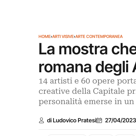
HOME
›
ARTI VISIVE
›
ARTE CONTEMPORANEA
La mostra che 
romana degli
14 artisti e 60 opere por
creative della Capitale p
personalità emerse in un
di Ludovico Pratesi
27/04/202