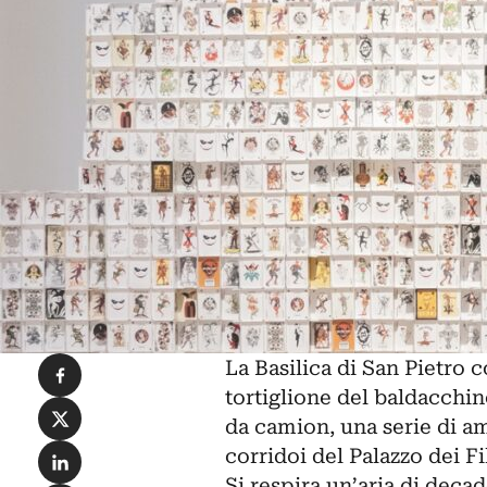
Condividi su Facebook
La Basilica di San Pietro c
tortiglione del baldacchi
Condividi su X
da camion, una serie di am
Condividi su LinkedIn
corridoi del Palazzo dei Fi
Si respira un’aria di deca