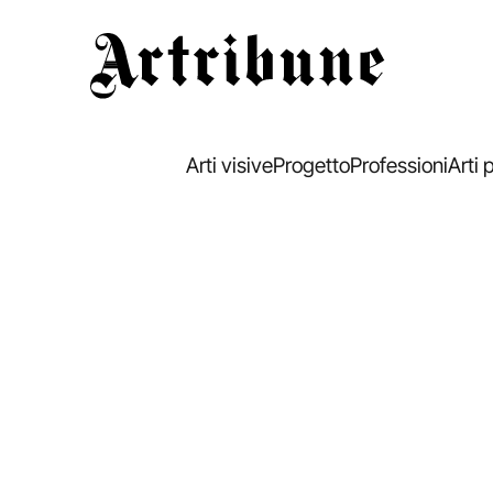
Artribune
Arti visive
Progetto
Professioni
Arti 