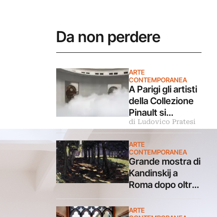
Da non perdere
ARTE
CONTEMPORANEA
A Parigi gli artisti
della Collezione
Pinault si
di Ludovico Pratesi
confrontano con
luce e ombra in
ARTE
una grande
CONTEMPORANEA
mostra
Grande mostra di
Kandinskij a
Roma dopo oltre
25 anni. A
Palazzo
ARTE