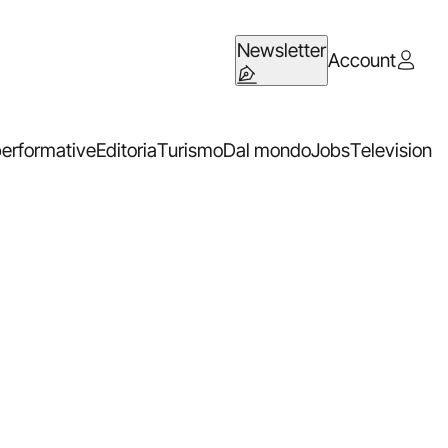
Newsletter
Account
performative
Editoria
Turismo
Dal mondo
Jobs
Television