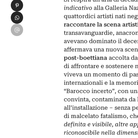
Condividi su Pinterest
indicativo
alla
Galleria Na
Condividi su WhatsApp
quattordici artisti nati ne
raccontare la scena artis
Condividi su Email
transavanguardie, anacron
avevano dominato il decen
affermava una nuova scena
post-boettiana
accolta da 
di affrontare e sostenere n
viveva un momento di passa
internazionali e la memori
“Barocco incerto”, con un
convinta, contaminata da l
all’installazione ‒ senza p
di malcelato fatalismo, c
definita e visibile, altr
riconoscibile nella dimens