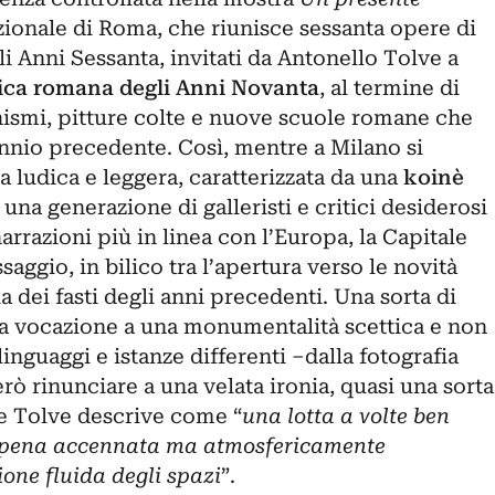
zionale
di Roma, che riunisce sessanta opere di
gli Anni Sessanta, invitati da
Antonello Tolve
a
tica romana degli Anni Novanta
, al termine di
ismi, pitture colte e nuove scuole romane che
nio precedente. Così, mentre a Milano si
 ludica e leggera, caratterizzata da una
koinè
una generazione di galleristi e critici desiderosi
arrazioni più in linea con l’Europa, la Capitale
ggio, in bilico tra l’apertura verso le novità
a dei fasti degli anni precedenti. Una sorta di
a vocazione a una monumentalità scettica e non
inguaggi e istanze differenti ‒dalla fotografia
erò rinunciare a una velata ironia, quasi una sorta
he Tolve descrive come “
una lotta a volte ben
e appena accennata ma atmosfericamente
ione fluida degli spazi
”.