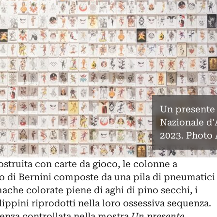
Un presente i
Nazionale d
2023. Photo
ostruita con carte da gioco, le colonne a
no di
Bernini
composte da una pila di pneumatici
ache colorate piene di aghi di pino secchi, i
lippini riprodotti nella loro ossessiva sequenza.
denza controllata nella mostra
Un presente