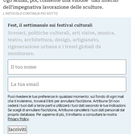
Ugo Mulas, poi, consente una visione “dall’interno”
dell’impegnativa lavorazione delle sculture.
L'ARTICOLO CONTINUA PIÙ SOTTO
Fest, il settimanale sui festival culturali
Scenari, politiche culturali, arti visive, musica,
teatro, architettura, design, artigianato,
rigenerazione urbana e i trend globali da
monitorare.
Nome
(Required)
First
Email
(Required)
Puoi rivedere le tue preferenze in qualsiasi momento: sul fondo di ogni mail
che ti invieremo, troverai il link per annullare l’iscrizione. Artribune Srl non
cederà i tuoi dati a terze parti e utilizzerà i tuoi dati secondo le tue indicazioni.
Se scegli di annullare l’iscrizione, Artribune cancellerà i tuoi dati personali dal
proprio database. Per saperne di più, ti invitiamo a consultare la nostra
Privacy Policy
.
Iscriviti