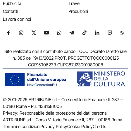
Pubblicità
Travel
Contatti
Produzioni
Lavora con noi
Seguici su Facebook
Seguici su Instagram
Seguici su X
Seguici su YouTube
Seguici su WhatsApp
Seguici su Telegram
Seguici su TikTok
Seguici su Link
Seguici su
Segui
Sito realizzato con il contributo bando TOCC Decreto Direttoriale
n. 385 del 19/10/2022 PROT. PROGETTOTOCC0000125
COR15906233 CUPC87J23001080008
© 2011-2026 ARTRIBUNE srl – Corso Vittorio Emanuele II, 287 –
00186 Roma - P.I. 11381581005
Privacy: Responsabile della protezione dei dati personali
ARTRIBUNE srl – Corso Vittorio Emanuele II, 287 – 00186 Roma
Termini e condizioni
Privacy Policy
Cookie Policy
Credits