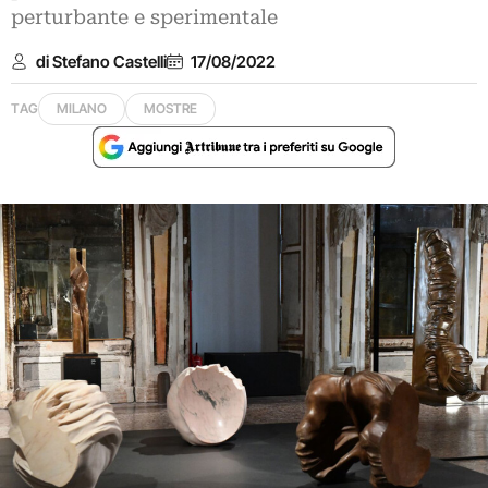
perturbante e sperimentale
di Stefano Castelli
17/08/2022
TAG
MILANO
MOSTRE