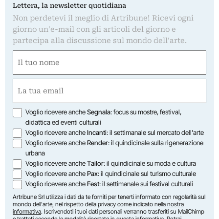
Lettera, la newsletter quotidiana
Non perdetevi il meglio di Artribune! Ricevi ogni
giorno un'e-mail con gli articoli del giorno e
partecipa alla discussione sul mondo dell'arte.
Nome
(Required)
First
Email
(Required)
Opzioni
Voglio ricevere anche
Segnala
: focus su mostre, festival,
didattica ed eventi culturali
Voglio ricevere anche
Incanti
: il settimanale sul mercato dell'arte
Voglio ricevere anche
Render
: il quindicinale sulla rigenerazione
urbana
Voglio ricevere anche
Tailor
: il quindicinale su moda e cultura
Voglio ricevere anche
Pax
: il quindicinale sul turismo culturale
Voglio ricevere anche
Fest
: il settimanale sui festival culturali
Artribune Srl utilizza i dati da te forniti per tenerti informato con regolarità sul
mondo dell'arte, nel rispetto della privacy come indicato nella
nostra
informativa
. Iscrivendoti i tuoi dati personali verranno trasferiti su MailChimp
e trattati secondo le modalità riportate in
questa informativa
. Potrai