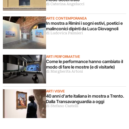
di Caterina Angelucci
ARTE CONTEMPORANEA
In mostra a Rimini i sogni estivi, poetici e
malinconici dipinti da Luca Giovagnoli
di Ludovica Palmieri
ARTI PERFORMATIVE
Come le performance hanno cambiato il
modo di fare le mostre (e di visitarle)
di Margherita Artoni
ARTI VISIVE
40 anni d’arte italiana in mostra a Trento.
Dalla Transavanguardia a oggi
di Stefano Castelli