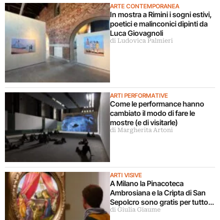
ARTE CONTEMPORANEA
In mostra a Rimini i sogni estivi,
poetici e malinconici dipinti da
Luca Giovagnoli
di Ludovica Palmieri
ARTI PERFORMATIVE
Come le performance hanno
cambiato il modo di fare le
mostre (e di visitarle)
di Margherita Artoni
ARTI VISIVE
A Milano la Pinacoteca
Ambrosiana e la Cripta di San
Sepolcro sono gratis per tutto
di Giulia Giaume
agosto (ma solo per milanesi)