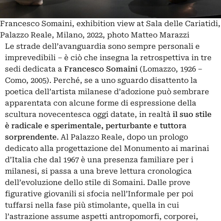
Francesco Somaini, exhibition view at Sala delle Cariatidi,
Palazzo Reale, Milano, 2022, photo Matteo Marazzi
Le strade dell’avanguardia sono sempre personali e
imprevedibili ‒ è ciò che insegna la retrospettiva in tre
sedi dedicata a
Francesco Somaini
(Lomazzo, 1926 ‒
Como, 2005). Perché, se a uno sguardo disattento la
poetica dell’artista milanese d’adozione può sembrare
apparentata con alcune forme di espressione della
scultura novecentesca oggi datate, in realtà
il suo stile
è radicale e sperimentale, perturbante e tuttora
sorprendente
. Al
Palazzo Reale
, dopo un prologo
dedicato alla progettazione del Monumento ai marinai
d’Italia che dal 1967 è una presenza familiare per i
milanesi, si passa a una breve lettura cronologica
dell’evoluzione dello stile di Somaini. Dalle prove
figurative giovanili si sfocia nell’Informale per poi
tuffarsi nella fase più stimolante, quella in cui
l’astrazione assume aspetti antropomorfi, corporei,