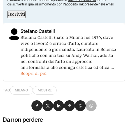
disiscriverti in qualsiasi momento con l'apposito link presente nelle email.
Iscriviti
Stefano Castelli
Stefano Castelli (nato a Milano nel 1979, dove
vive e lavora) è critico d'arte, curatore
indipendente e giornalista. Laureato in Scienze
politiche con una tesi su Andy Warhol, adotta
nei confronti dell'arte un approccio
antiformalista che coniuga estetica ed etica.…
Scopri di più
TAG
MILANO
MOSTRE
Condividi su Facebook
Condividi su X
Condividi su LinkedIn
Condividi su Pinterest
Condividi su WhatsApp
Condividi su Email
Da non perdere