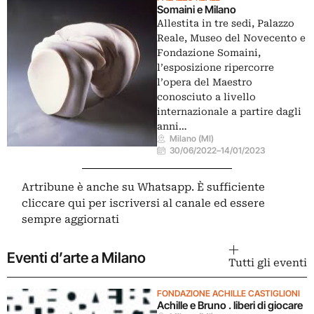
Somaini e Milano
Allestita in tre sedi, Palazzo
Reale, Museo del Novecento e
Fondazione Somaini,
l’esposizione ripercorre
l’opera del Maestro
conosciuto a livello
internazionale a partire dagli
anni…
Milano (MI)
30/06/2022
–
14/01/2023
Artribune è anche su Whatsapp. È sufficiente
cliccare qui
per iscriversi al canale ed essere
sempre aggiornati
Eventi d’arte a Milano
Tutti gli eventi
FONDAZIONE ACHILLE CASTIGLIONI
Achille e Bruno . liberi di giocare