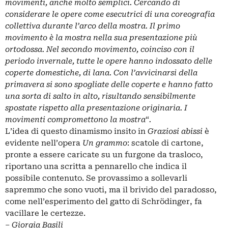
movimenti, anche molto semplici. Cercando di
considerare le opere come esecutrici di una coreografia
collettiva durante l’arco della mostra. Il primo
movimento è la mostra nella sua presentazione più
ortodossa. Nel secondo movimento, coinciso con il
periodo invernale, tutte le opere hanno indossato delle
coperte domestiche, di lana. Con l’avvicinarsi della
primavera si sono spogliate delle coperte e hanno fatto
una sorta di salto in alto, risultando sensibilmente
spostate rispetto alla presentazione originaria. I
movimenti compromettono la mostra
“
.
L’idea di questo dinamismo insito in
Graziosi abissi
è
evidente nell’opera
Un grammo
: scatole di cartone,
pronte a essere caricate su un furgone da trasloco,
riportano una scritta a pennarello che indica il
possibile contenuto. Se provassimo a sollevarli
sapremmo che sono vuoti, ma il brivido del paradosso,
come nell’esperimento del gatto di Schrödinger, fa
vacillare le certezze.
‒
Giorgia Basili