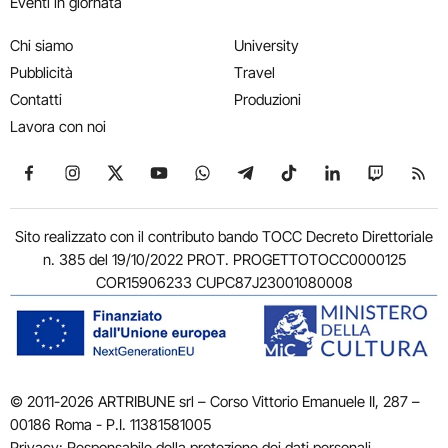
Eventi in giornata
Chi siamo
University
Pubblicità
Travel
Contatti
Produzioni
Lavora con noi
Seguici su Facebook
Seguici su Instagram
Seguici su X
Seguici su YouTube
Seguici su WhatsApp
Seguici su Telegram
Seguici su TikTok
Seguici su Link
Seguici su
Segui
Sito realizzato con il contributo bando TOCC Decreto Direttoriale
n. 385 del 19/10/2022 PROT. PROGETTOTOCC0000125
COR15906233 CUPC87J23001080008
© 2011-2026 ARTRIBUNE srl – Corso Vittorio Emanuele II, 287 –
00186 Roma - P.I. 11381581005
Privacy: Responsabile della protezione dei dati personali