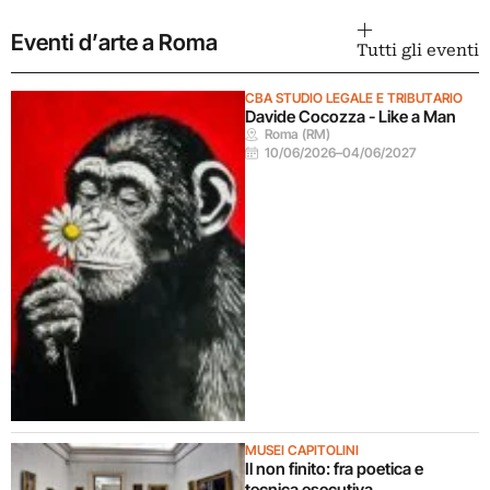
Eventi d’arte a Roma
Tutti gli eventi
CBA STUDIO LEGALE E TRIBUTARIO
Davide Cocozza - Like a Man
Roma (RM)
10/06/2026
–
04/06/2027
MUSEI CAPITOLINI
Il non finito: fra poetica e
tecnica esecutiva