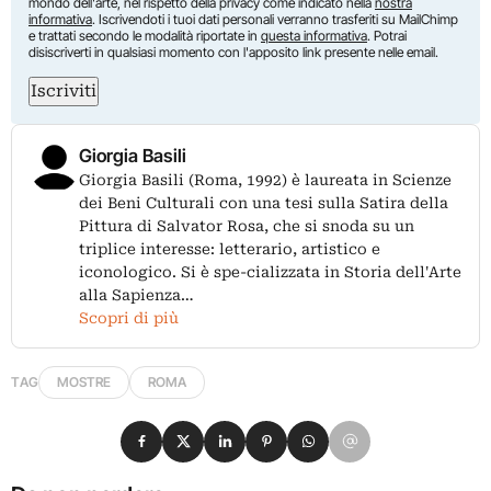
mondo dell'arte, nel rispetto della privacy come indicato nella
nostra
informativa
. Iscrivendoti i tuoi dati personali verranno trasferiti su MailChimp
e trattati secondo le modalità riportate in
questa informativa
. Potrai
disiscriverti in qualsiasi momento con l'apposito link presente nelle email.
Iscriviti
Giorgia Basili
Giorgia Basili (Roma, 1992) è laureata in Scienze
dei Beni Culturali con una tesi sulla Satira della
Pittura di Salvator Rosa, che si snoda su un
triplice interesse: letterario, artistico e
iconologico. Si è spe-cializzata in Storia dell'Arte
alla Sapienza…
Scopri di più
TAG
MOSTRE
ROMA
Condividi su Facebook
Condividi su X
Condividi su LinkedIn
Condividi su Pinterest
Condividi su WhatsApp
Condividi su Email