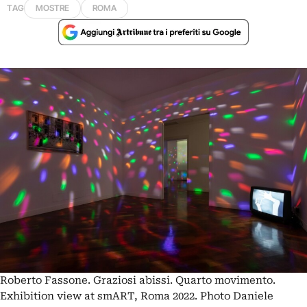
TAG
MOSTRE
ROMA
Roberto Fassone. Graziosi abissi. Quarto movimento.
Exhibition view at smART, Roma 2022. Photo Daniele