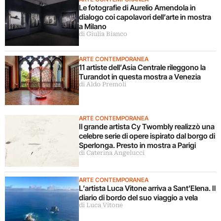
Le fotografie di Aurelio Amendola in
dialogo coi capolavori dell’arte in mostra
a Milano
di Giulia Bianco
ARTE CONTEMPORANEA
11 artiste dell’Asia Centrale rileggono la
Turandot in questa mostra a Venezia
di Aldo Premoli
ARTE CONTEMPORANEA
Il grande artista Cy Twombly realizzò una
celebre serie di opere ispirato dal borgo di
Sperlonga. Presto in mostra a Parigi
di Caterina Angelucci
ARTE CONTEMPORANEA
L’artista Luca Vitone arriva a Sant’Elena. Il
diario di bordo del suo viaggio a vela
di Luca Vitone