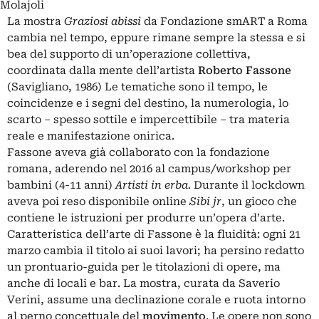
Molajoli
La mostra
Graziosi abissi
da Fondazione smART a Roma
cambia nel tempo, eppure rimane sempre la stessa e si
bea del supporto di un’operazione collettiva,
coordinata dalla mente dell’artista
Roberto Fassone
(Savigliano, 1986) Le tematiche sono il tempo, le
coincidenze e i segni del destino, la numerologia, lo
scarto ‒ spesso sottile e impercettibile ‒ tra materia
reale e manifestazione onirica.
Fassone aveva già collaborato con la fondazione
romana, aderendo nel 2016 al campus/workshop per
bambini (4-11 anni)
Artisti in erba.
Durante il lockdown
aveva poi reso disponibile online
Sibi jr
, un gioco che
contiene le istruzioni per produrre un’opera d’arte.
Caratteristica dell’arte di Fassone è la fluidità: ogni 21
marzo cambia il titolo ai suoi lavori; ha persino redatto
un prontuario-guida per le titolazioni di opere, ma
anche di locali e bar. La mostra, curata da Saverio
Verini, assume una declinazione corale e ruota intorno
al perno concettuale del
movimento
. Le opere non sono