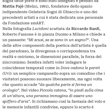
soglia delle porte e sono stati disegnati e pensati da
Mattia Pajè
(Melzo, 1991), fondatore dello spazio
indipendente
Gelateria Sogni di Ghiaccio
e uno dei
precedenti artisti a cui è stata dedicata una
personale
da Fondazione smART
.
Nella fotografia
Lucidoni
scattata da
Riccardo Banfi
,
Roberto Fassone è in piazza Duomo a Milano e chiede a
un passante:
“
Mi scusi, sa se sono in un sogno?
“
.
Una
delle altre componenti della poetica dell’artista è quella
del paradosso, la divergenza o corrispondenza tra
realtà e onirismo, le dimensioni parallele, la forza del
sincronismo. Sembra infatti voler indagare le
coincidenze temporali come in
Dove cadono le pareti
(Uri)
: un semplice campanello sopra un comodino che i
visitatori possono suonare liberamente, ma ogni volta
che questo accade
“da qualche parte si ferma un
orologio”
. Nel video
Piccola catena
,
“in piedi sulla cima
di un’altura, una persona immagina di essere uno
spiffero d’aria”.
Si richiamano così la fantasia del volo e
le memorie infantili condivise, eppure lo scarto è