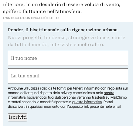
ulteriore, in un desiderio di essere voluta di vento,
spiffero fluttuante nell’atmosfera.
L'ARTICOLO CONTINUA PIÙ SOTTO
Render, il bisettimanale sulla rigenerazione urbana
Nuovi progetti, tendenze, strategie virtuose, storie
da tutto il mondo, interviste e molto altro.
Nome
(Required)
First
Email
(Required)
Artribune Srl utilizza i dati da te forniti per tenerti informato con regolarità sul
mondo dell'arte, nel rispetto della privacy come indicato nella
nostra
informativa
. Iscrivendoti i tuoi dati personali verranno trasferiti su MailChimp
e trattati secondo le modalità riportate in
questa informativa
. Potrai
disiscriverti in qualsiasi momento con l'apposito link presente nelle email.
Iscriviti