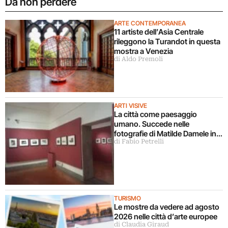
Da non perdere
ARTE CONTEMPORANEA
11 artiste dell’Asia Centrale
rileggono la Turandot in questa
mostra a Venezia
di Aldo Premoli
ARTI VISIVE
La città come paesaggio
umano. Succede nelle
fotografie di Matilde Damele in
di Fabio Petrelli
mostra a Roma
TURISMO
Le mostre da vedere ad agosto
2026 nelle città d’arte europee
di Claudia Giraud