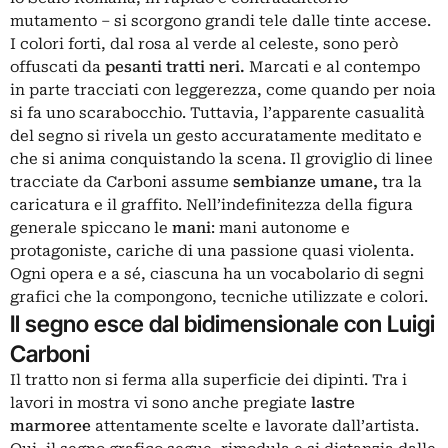
mutamento – si scorgono grandi tele dalle tinte accese.
I colori forti, dal rosa al verde al celeste, sono però
offuscati da
pesanti tratti neri.
Marcati e al contempo
in parte tracciati con leggerezza, come quando per noia
si fa uno scarabocchio. Tuttavia, l’apparente casualità
del segno si rivela un gesto accuratamente meditato e
che si anima conquistando la scena. Il groviglio di linee
tracciate da Carboni assume
sembianze umane,
tra la
caricatura e il graffito. Nell’indefinitezza della figura
generale spiccano le
mani
: mani autonome e
protagoniste, cariche di una passione quasi violenta.
Ogni opera e a sé, ciascuna ha un vocabolario di segni
grafici che la compongono, tecniche utilizzate e colori.
Il segno esce dal bidimensionale con Luigi
Carboni
Il tratto non si ferma alla superficie dei dipinti. Tra i
lavori in mostra vi sono anche pregiate
lastre
marmoree
attentamente scelte e lavorate dall’artista.