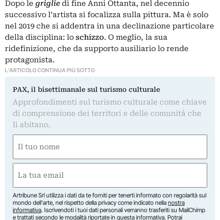
Dopo le
griglie
di fine Anni Ottanta, nel decennio
successivo l’artista si focalizza sulla pittura. Ma è solo
nel 2019 che si addentra in una declinazione particolare
della disciplina: lo
schizzo
. O meglio, la sua
ridefinizione, che da supporto ausiliario lo rende
protagonista.
L'ARTICOLO CONTINUA PIÙ SOTTO
PAX, il bisettimanale sul turismo culturale
Approfondimenti sul turismo culturale come chiave
di comprensione dei territori e delle comunità che
li abitano.
Nome
(Obbligatorio)
Nome
Email
(Obbligatorio)
Artribune Srl utilizza i dati da te forniti per tenerti informato con regolarità sul
mondo dell'arte, nel rispetto della privacy come indicato nella
nostra
informativa
. Iscrivendoti i tuoi dati personali verranno trasferiti su MailChimp
e trattati secondo le modalità riportate in
questa informativa
. Potrai