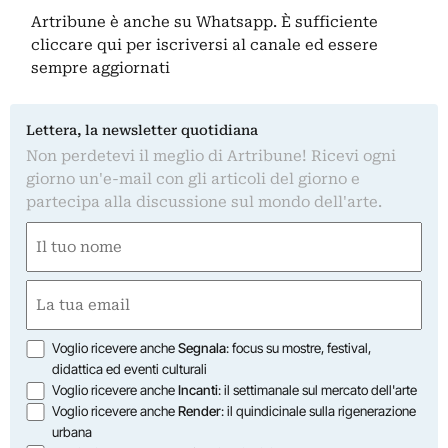
Artribune è anche su Whatsapp. È sufficiente
cliccare qui
per iscriversi al canale ed essere
sempre aggiornati
Lettera, la newsletter quotidiana
Non perdetevi il meglio di Artribune! Ricevi ogni
giorno un'e-mail con gli articoli del giorno e
partecipa alla discussione sul mondo dell'arte.
Nome
(Obbligatorio)
Nome
Email
(Obbligatorio)
Opzioni
Voglio ricevere anche
Segnala
: focus su mostre, festival,
didattica ed eventi culturali
Voglio ricevere anche
Incanti
: il settimanale sul mercato dell'arte
Voglio ricevere anche
Render
: il quindicinale sulla rigenerazione
urbana