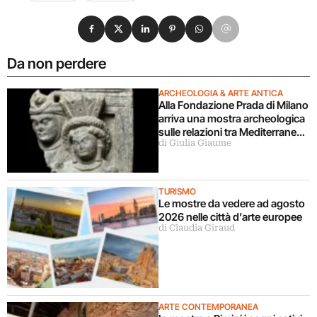
Condividi su Facebook
Condividi su X
Condividi su LinkedIn
Condividi su Pinterest
Condividi su WhatsApp
Condividi su Email
Da non perdere
ARCHEOLOGIA & ARTE ANTICA
Alla Fondazione Prada di Milano
arriva una mostra archeologica
sulle relazioni tra Mediterraneo
di Giulia Giaume
e Asia
TURISMO
Le mostre da vedere ad agosto
2026 nelle città d’arte europee
di Claudia Giraud
ARTE CONTEMPORANEA