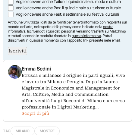
Voglio ricevere anche
Tailor
: il quindicinale su moda e cultura
Voglio ricevere anche
Pax
: il quindicinale sul turismo culturale
Voglio ricevere anche
Fest
: il settimanale sui festival culturali
Artribune Srl utilizza i dati da te forniti per tenerti informato con regolarità sul
mondo dell'arte, nel rispetto della privacy come indicato nella
nostra
informativa
. Iscrivendoti i tuoi dati personali verranno trasferiti su MailChimp
e trattati secondo le modalità riportate in
questa informativa
. Potrai
disiscriverti in qualsiasi momento con l'apposito link presente nelle email.
Iscriviti
Emma Sedini
Etrusca e milanese d'origine in parti uguali, vive
e lavora tra Milano e Perugia. Dopo la Laurea
Magistrale in Economica and Management for
Arts, Culture, Media and Communication
all'università Luigi Bocconi di Milano e un corso
professionale in Digital Marketing…
Scopri di più
TAG
MILANO
MOSTRE