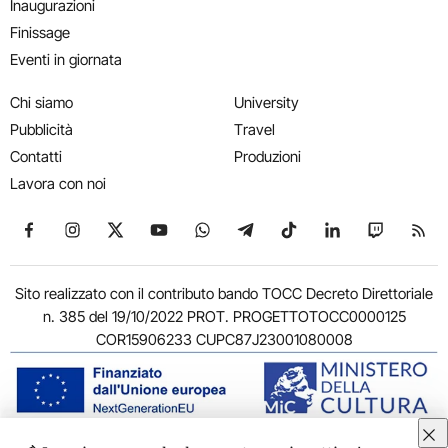
Inaugurazioni
Finissage
Eventi in giornata
Chi siamo
University
Pubblicità
Travel
Contatti
Produzioni
Lavora con noi
Seguici su Facebook
Seguici su Instagram
Seguici su X
Seguici su YouTube
Seguici su WhatsApp
Seguici su Telegram
Seguici su TikTok
Seguici su Link
Seguici su
Segui
Sito realizzato con il contributo bando TOCC Decreto Direttoriale
n. 385 del 19/10/2022 PROT. PROGETTOTOCC0000125
COR15906233 CUPC87J23001080008