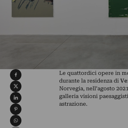
Condividi su Facebook
Le quattordici opere in m
durante la residenza di
Ve
Condividi su X
Norvegia, nell’agosto 2021
Condividi su LinkedIn
galleria visioni paesaggist
astrazione.
Condividi su Pinterest
Condividi su WhatsApp