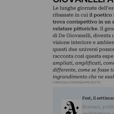
Le lunghe giornate dell’es
ribassate in cui
il poetico
trova corrispettivo in un s
velature pittoriche
. Il g
di De Giovanelli, diventa
visione interiore e ambien
questi due universi posso
racconta così questa esper
ampliati, amplificati, com
differente, come se fosse t
ingrandimento che ne esalt
L'ARTICOLO CONTINUA PIÙ SOTTO
Fest, il settima
Scenari, polit
architettura, 