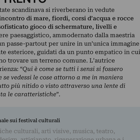
tate scandinava si riverberano in vedute
 incontro di mare, fiordi, corsi d’acqua e rocce
ofisticato gioco di schermature, livelli e
enere paesaggistico, ammodernato dalla maestria
 un passe-partout per unire in un’unica immagine
te esteriore, guidati da un punto empatico in cu
no trovare un terreno comune. L’autrice
ienza: “
Qui è come se tutti i sensi si fossero
e se vedessi le cose attorno a me in maniera
utto più nitido o visto attraverso una lente di
a le caratteristiche
”.
nale sui festival culturali
iche culturali, arti visive, musica, teatro,
design, artigianato, rigenerazione urbana e i