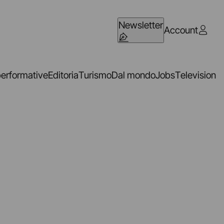
Newsletter
Account
performative
Editoria
Turismo
Dal mondo
Jobs
Television