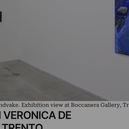
ndvake. Exhibition view at Boccanera Gallery, T
I VERONICA DE
A TRENTO