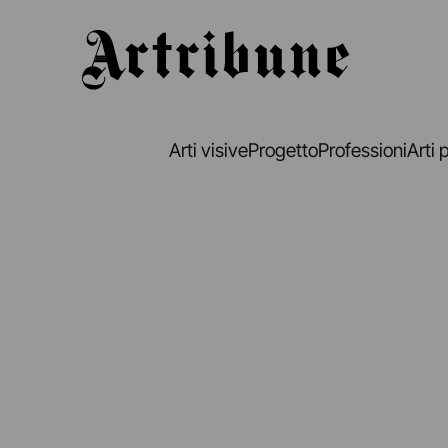
Artribune
Arti visive
Progetto
Professioni
Arti 