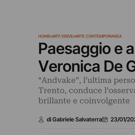
HOME
›
ARTI VISIVE
›
ARTE CONTEMPORANEA
Paesaggio e as
Veronica De G
“Andvake”, l’ultima pers
Trento, conduce l’osserva
brillante e coinvolgente
di Gabriele Salvaterra
23/01/20