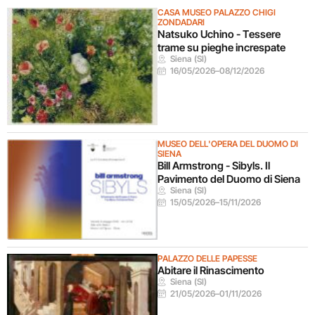
CASA MUSEO PALAZZO CHIGI
ZONDADARI
Natsuko Uchino - Tessere
trame su pieghe increspate
Siena (SI)
16/05/2026
–
08/12/2026
MUSEO DELL'OPERA DEL DUOMO DI
SIENA
Bill Armstrong - Sibyls. Il
Pavimento del Duomo di Siena
Siena (SI)
15/05/2026
–
15/11/2026
PALAZZO DELLE PAPESSE
Abitare il Rinascimento
Siena (SI)
21/05/2026
–
01/11/2026