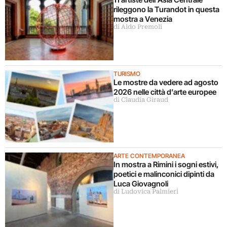
rileggono la Turandot in questa
mostra a Venezia
di Aldo Premoli
TURISMO
Le mostre da vedere ad agosto
2026 nelle città d’arte europee
di Claudia Giraud
ARTE CONTEMPORANEA
In mostra a Rimini i sogni estivi,
poetici e malinconici dipinti da
Luca Giovagnoli
di Ludovica Palmieri