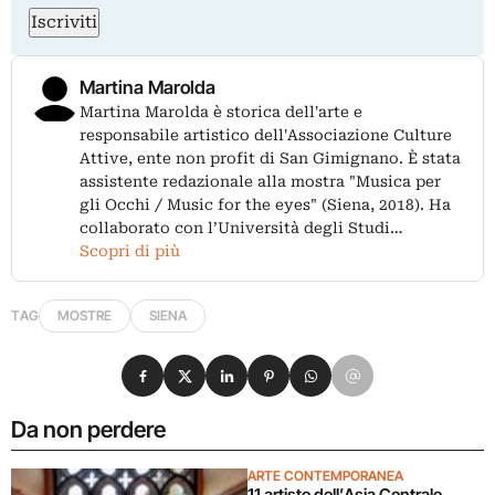
Iscriviti
Martina Marolda
Martina Marolda è storica dell'arte e
responsabile artistico dell'Associazione Culture
Attive, ente non profit di San Gimignano. È stata
assistente redazionale alla mostra "Musica per
gli Occhi / Music for the eyes" (Siena, 2018). Ha
collaborato con l’Università degli Studi…
Scopri di più
TAG
MOSTRE
SIENA
Condividi su Facebook
Condividi su X
Condividi su LinkedIn
Condividi su Pinterest
Condividi su WhatsApp
Condividi su Email
Da non perdere
ARTE CONTEMPORANEA
11 artiste dell’Asia Centrale