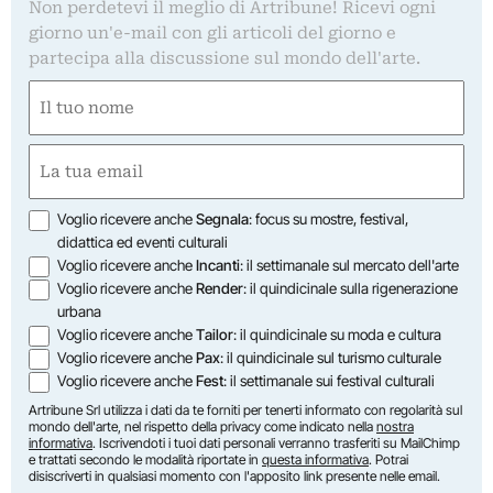
Non perdetevi il meglio di Artribune! Ricevi ogni
giorno un'e-mail con gli articoli del giorno e
partecipa alla discussione sul mondo dell'arte.
Nome
(Obbligatorio)
Nome
Email
(Obbligatorio)
Opzioni
Voglio ricevere anche
Segnala
: focus su mostre, festival,
didattica ed eventi culturali
Voglio ricevere anche
Incanti
: il settimanale sul mercato dell'arte
Voglio ricevere anche
Render
: il quindicinale sulla rigenerazione
urbana
Voglio ricevere anche
Tailor
: il quindicinale su moda e cultura
Voglio ricevere anche
Pax
: il quindicinale sul turismo culturale
Voglio ricevere anche
Fest
: il settimanale sui festival culturali
Artribune Srl utilizza i dati da te forniti per tenerti informato con regolarità sul
mondo dell'arte, nel rispetto della privacy come indicato nella
nostra
informativa
. Iscrivendoti i tuoi dati personali verranno trasferiti su MailChimp
e trattati secondo le modalità riportate in
questa informativa
. Potrai
disiscriverti in qualsiasi momento con l'apposito link presente nelle email.