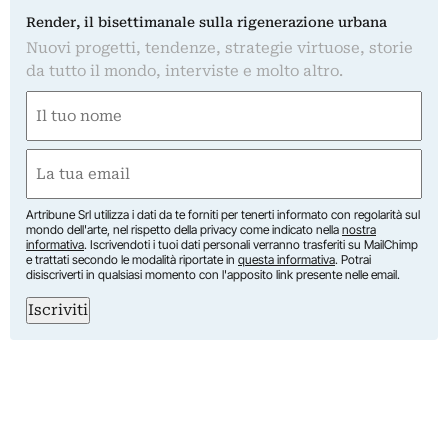
Render, il bisettimanale sulla rigenerazione urbana
Nuovi progetti, tendenze, strategie virtuose, storie
da tutto il mondo, interviste e molto altro.
Nome
(Obbligatorio)
Nome
Email
(Obbligatorio)
Artribune Srl utilizza i dati da te forniti per tenerti informato con regolarità sul
mondo dell'arte, nel rispetto della privacy come indicato nella
nostra
informativa
. Iscrivendoti i tuoi dati personali verranno trasferiti su MailChimp
e trattati secondo le modalità riportate in
questa informativa
. Potrai
disiscriverti in qualsiasi momento con l'apposito link presente nelle email.
Iscriviti