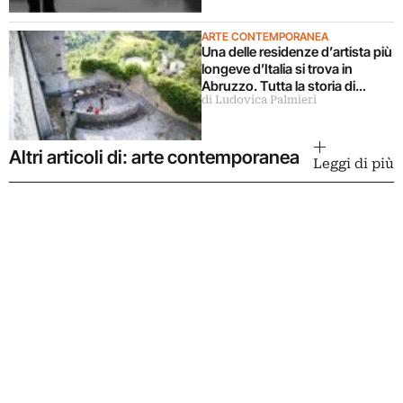
ARTE CONTEMPORANEA
Una delle residenze d’artista più
longeve d’Italia si trova in
Abruzzo. Tutta la storia di
di Ludovica Palmieri
Ramo
Altri articoli di: arte contemporanea
Leggi di più