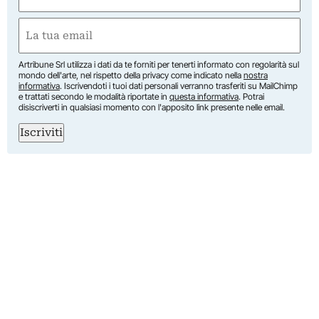
(Obbligatorio)
Nome
Email
(Obbligatorio)
Artribune Srl utilizza i dati da te forniti per tenerti informato con regolarità sul
mondo dell'arte, nel rispetto della privacy come indicato nella
nostra
informativa
. Iscrivendoti i tuoi dati personali verranno trasferiti su MailChimp
e trattati secondo le modalità riportate in
questa informativa
. Potrai
disiscriverti in qualsiasi momento con l'apposito link presente nelle email.
Iscriviti