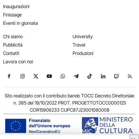
Inaugurazioni
Finissage
Eventi in giornata
Chi siamo
University
Pubblicità
Travel
Contatti
Produzioni
Lavora con noi
Seguici su Facebook
Seguici su Instagram
Seguici su X
Seguici su YouTube
Seguici su WhatsApp
Seguici su Telegram
Seguici su TikTok
Seguici su Link
Seguici su
Segui
Sito realizzato con il contributo bando TOCC Decreto Direttoriale
n. 385 del 19/10/2022 PROT. PROGETTOTOCC0000125
COR15906233 CUPC87J23001080008