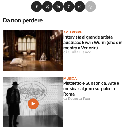
Condividi su Facebook
Condividi su X
Condividi su LinkedIn
Condividi su Pinterest
Condividi su WhatsApp
Condividi su Email
Da non perdere
ARTI VISIVE
Intervista al grande artista
austriaco Erwin Wurm (che è in
mostra a Venezia)
di Giulia Bianco
MUSICA
Pistoletto e Subsonica. Arte e
musica salgono sul palco a
Roma
di Roberta Pisa