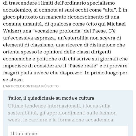
di trascendere i limiti dell’ordinario specialismo
accademico, si connota ai suoi occhi come “alta”. È in
gioco piuttosto un mancato riconoscimento di una
comune umanità, di qualcosa come (cito qui
Michael
Walzer
) una “vocazione profonda” del Paese. C’è
un’eccessiva asprezza, un’esterofilia non scevra di
elementi di classismo, una ricerca di distinzione che
orienta spesso le opinioni delle classi dirigenti
economiche e politiche o di chi scrive sui giornali che
impedisce di considerare il “Paese reale” e di provare
magari pietà invece che disprezzo. In primo luogo per
se stessi.
L'ARTICOLO CONTINUA PIÙ SOTTO
Tailor, il quindicinale su moda e cultura
Ultime tendenze internazionali, i focus sulla
sostenibilità, gli approfondimenti sulle fashion
week, le carriere e la formazione accademica.
Nome