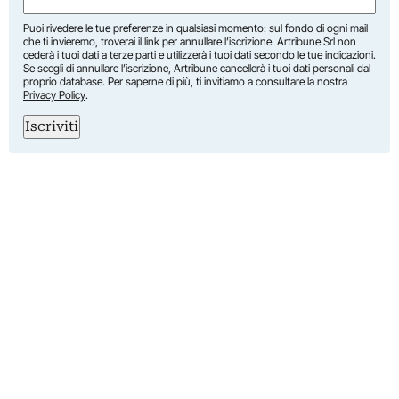
Puoi rivedere le tue preferenze in qualsiasi momento: sul fondo di ogni mail
che ti invieremo, troverai il link per annullare l’iscrizione. Artribune Srl non
cederà i tuoi dati a terze parti e utilizzerà i tuoi dati secondo le tue indicazioni.
Se scegli di annullare l’iscrizione, Artribune cancellerà i tuoi dati personali dal
proprio database. Per saperne di più, ti invitiamo a consultare la nostra
Privacy Policy
.
Iscriviti