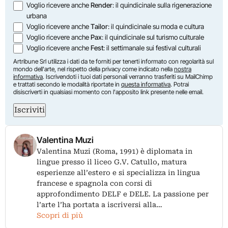
Voglio ricevere anche
Render
: il quindicinale sulla rigenerazione
urbana
Voglio ricevere anche
Tailor
: il quindicinale su moda e cultura
Voglio ricevere anche
Pax
: il quindicinale sul turismo culturale
Voglio ricevere anche
Fest
: il settimanale sui festival culturali
Artribune Srl utilizza i dati da te forniti per tenerti informato con regolarità sul
mondo dell'arte, nel rispetto della privacy come indicato nella
nostra
informativa
. Iscrivendoti i tuoi dati personali verranno trasferiti su MailChimp
e trattati secondo le modalità riportate in
questa informativa
. Potrai
disiscriverti in qualsiasi momento con l'apposito link presente nelle email.
Iscriviti
Valentina Muzi
Valentina Muzi (Roma, 1991) è diplomata in
lingue presso il liceo G.V. Catullo, matura
esperienze all’estero e si specializza in lingua
francese e spagnola con corsi di
approfondimento DELF e DELE. La passione per
l’arte l’ha portata a iscriversi alla…
Scopri di più