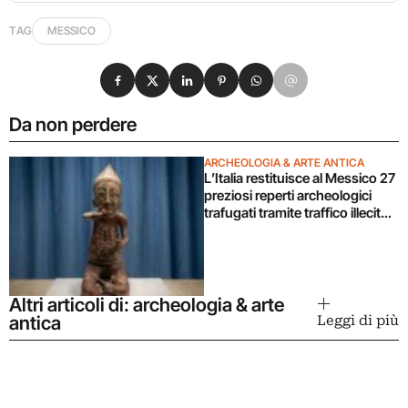
TAG
MESSICO
Condividi su Facebook
Condividi su X
Condividi su LinkedIn
Condividi su Pinterest
Condividi su WhatsApp
Condividi su Email
Da non perdere
ARCHEOLOGIA & ARTE ANTICA
L’Italia restituisce al Messico 27
preziosi reperti archeologici
trafugati tramite traffico illecito
di beni culturali
Altri articoli di: archeologia & arte
antica
Leggi di più