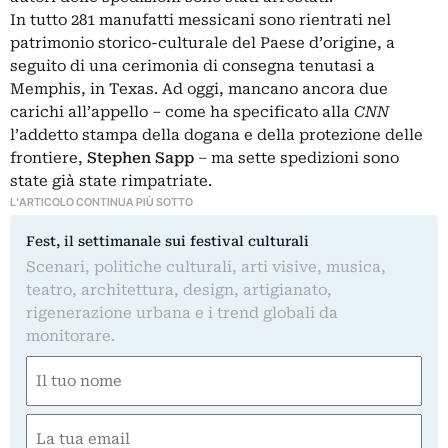
In tutto 281 manufatti messicani sono rientrati nel
patrimonio storico-culturale del Paese d’origine, a
seguito di una cerimonia di consegna tenutasi a
Memphis, in Texas. Ad oggi, mancano ancora due
carichi all’appello – come ha specificato alla
CNN
l’addetto stampa della dogana e della protezione delle
frontiere,
Stephen Sapp
– ma sette spedizioni sono
state già state rimpatriate.
L'ARTICOLO CONTINUA PIÙ SOTTO
Fest, il settimanale sui festival culturali
Scenari, politiche culturali, arti visive, musica,
teatro, architettura, design, artigianato,
rigenerazione urbana e i trend globali da
monitorare.
Nome
(Obbligatorio)
Nome
Email
(Obbligatorio)