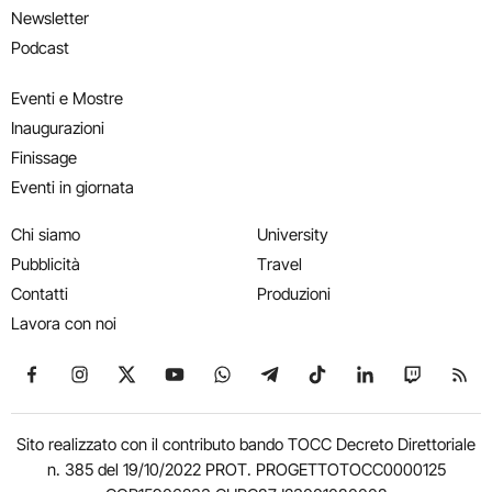
Newsletter
Podcast
Eventi e Mostre
Inaugurazioni
Finissage
Eventi in giornata
Chi siamo
University
Pubblicità
Travel
Contatti
Produzioni
Lavora con noi
Seguici su Facebook
Seguici su Instagram
Seguici su X
Seguici su YouTube
Seguici su WhatsApp
Seguici su Telegram
Seguici su TikTok
Seguici su Link
Seguici su
Segui
Sito realizzato con il contributo bando TOCC Decreto Direttoriale
n. 385 del 19/10/2022 PROT. PROGETTOTOCC0000125