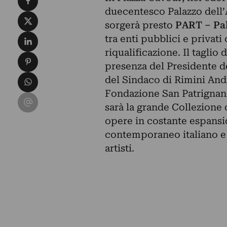
duecentesco Palazzo dell’
Condividi su X
sorgerà presto
PART – Pal
Condividi su LinkedIn
tra enti pubblici e privati
riqualificazione. Il taglio
Condividi su Pinterest
presenza del Presidente 
Condividi su WhatsApp
del Sindaco di Rimini Andr
Fondazione San Patrignano
Condividi su Email
sarà la grande Collezione 
opere in costante espansi
contemporaneo italiano e i
artisti.