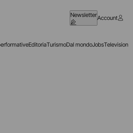
Newsletter
Account
performative
Editoria
Turismo
Dal mondo
Jobs
Television