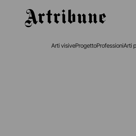
Artribune
Arti visive
Progetto
Professioni
Arti 