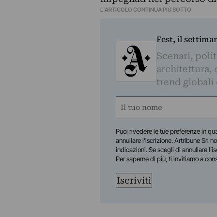
L'ARTICOLO CONTINUA PIÙ SOTTO
Fest, il settima
Scenari, polit
architettura, 
trend globali
Nome
(Obbligatorio)
Nome
Puoi rivedere le tue preferenze in qua
annullare l’iscrizione. Artribune Srl no
indicazioni. Se scegli di annullare l’i
Per saperne di più, ti invitiamo a con
Iscriviti