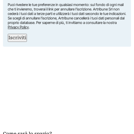
Puoi rivedere le tue preferenze in qualsiasi momento: sul fondo di ogni mail
che ti invieremo, troverai il link per annullare l’iscrizione. Artribune Srl non
cederà i tuoi dati a terze parti e utilizzerà i tuoi dati secondo le tue indicazioni.
Se scegli di annullare l’iscrizione, Artribune cancellerà i tuoi dati personali dal
proprio database. Per saperne di più, ti invitiamo a consultare la nostra
Privacy Policy
.
Iscriviti
Come sarà lo spazio?