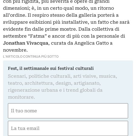
con più rigidità, più severità e opere di grandi
dimensioni; è, in un certo qual modo, un ritorno
all’ordine. Il respiro stesso della galleria porterà a
sviluppare esibizioni più installative, un fatto che sarà
evidente fin dalle prime mostre. Dalla collettiva di
settembre “Fatma” e ancor di più con la personale di
Jonathan Vivacqua
, curata da Angelica Gatto a
novembre.
L'ARTICOLO CONTINUA PIÙ SOTTO
Fest, il settimanale sui festival culturali
Scenari, politiche culturali, arti visive, musica,
teatro, architettura, design, artigianato,
rigenerazione urbana e i trend globali da
monitorare.
Nome
(Required)
First
Email
(Required)