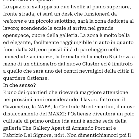
Lo spazio si sviluppa su due livelli: al piano superiore,
fronte strada, ci sarà un desk che funzionerà da
welcome
e un piccolo salottino, sarà la zona dedicata al
lavoro; scendendo le scale si arriva nel grande
openspace, cuore della galleria. La zona è molto bella
ed elegante, facilmente raggiungibile in auto in quanto
fuori dalla Ztl, con possibilità di parcheggio nelle
immediate vicinanze, la fermata della metro B si trova a
meno di un chilometro dal nuovo Cluster ed è limitrofo
a quello che sarà uno dei centri nevralgici della città: il
quartiere Ostiense.
In che senso?
È uno dei quartieri che riceverà maggiore attenzione
nei prossimi anni considerando il lavoro fatto con il
Gazometro, la NABA, la Centrale Montemartini, il nuovo
distaccamento del MAXXI; l’Ostiense diventerà un polo
cultuale di primo ordine (da anni è anche sede della
galleria The Gallery Apart di Armando Porcari e
Fabrizio Del Signore, ndr). Non dimentichiamoci poi il