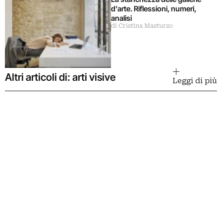
d’arte. Riflessioni, numeri,
analisi
di Cristina Masturzo
Altri articoli di: arti visive
Leggi di più