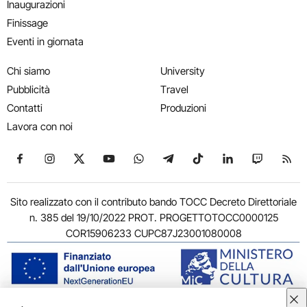
Inaugurazioni
Finissage
Eventi in giornata
Chi siamo
University
Pubblicità
Travel
Contatti
Produzioni
Lavora con noi
Seguici su Facebook
Seguici su Instagram
Seguici su X
Seguici su YouTube
Seguici su WhatsApp
Seguici su Telegram
Seguici su TikTok
Seguici su Link
Seguici su
Segui
Sito realizzato con il contributo bando TOCC Decreto Direttoriale
n. 385 del 19/10/2022 PROT. PROGETTOTOCC0000125
COR15906233 CUPC87J23001080008