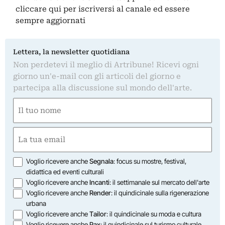
cliccare qui
per iscriversi al canale ed essere
sempre aggiornati
Lettera, la newsletter quotidiana
Non perdetevi il meglio di Artribune! Ricevi ogni
giorno un'e-mail con gli articoli del giorno e
partecipa alla discussione sul mondo dell'arte.
Nome
(Required)
First
Email
(Required)
Opzioni
Voglio ricevere anche
Segnala
: focus su mostre, festival,
didattica ed eventi culturali
Voglio ricevere anche
Incanti
: il settimanale sul mercato dell'arte
Voglio ricevere anche
Render
: il quindicinale sulla rigenerazione
urbana
Voglio ricevere anche
Tailor
: il quindicinale su moda e cultura
Voglio ricevere anche
Pax
: il quindicinale sul turismo culturale