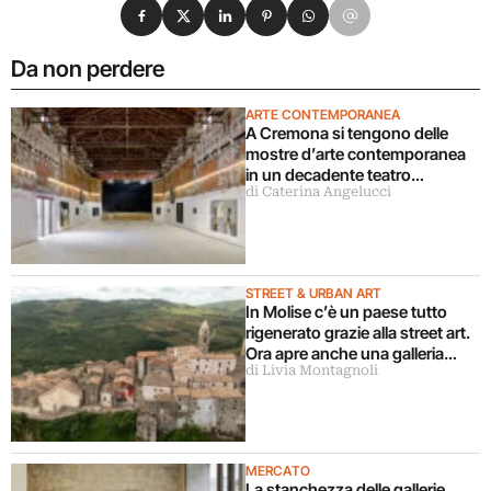
Condividi su Facebook
Condividi su X
Condividi su LinkedIn
Condividi su Pinterest
Condividi su WhatsApp
Condividi su Email
Da non perdere
ARTE CONTEMPORANEA
A Cremona si tengono delle
mostre d’arte contemporanea
in un decadente teatro
di Caterina Angelucci
parrocchiale chiuso da 40 anni
STREET & URBAN ART
In Molise c’è un paese tutto
rigenerato grazie alla street art.
Ora apre anche una galleria
di Livia Montagnoli
d’arte permanente
MERCATO
La stanchezza delle gallerie