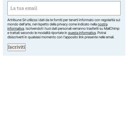
First
Email
(Required)
Artribune Srl utilizza i dati da te forniti per tenerti informato con regolarità sul
mondo dell'arte, nel rispetto della privacy come indicato nella
nostra
informativa
. Iscrivendoti i tuoi dati personali verranno trasferiti su MailChimp
e trattati secondo le modalità riportate in
questa informativa
. Potrai
disiscriverti in qualsiasi momento con l'apposito link presente nelle email.
Iscriviti