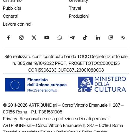
Chi siamo
University
Pubblicità
Travel
Contatti
Produzioni
Lavora con noi
Seguici su Facebook
Seguici su Instagram
Seguici su X
Seguici su YouTube
Seguici su WhatsApp
Seguici su Telegram
Seguici su TikTok
Seguici su Link
Seguici su
Segui
Sito realizzato con il contributo bando TOCC Decreto Direttoriale
n. 385 del 19/10/2022 PROT. PROGETTOTOCC0000125
COR15906233 CUPC87J23001080008
© 2011-2026 ARTRIBUNE srl – Corso Vittorio Emanuele II, 287 –
00186 Roma - P.I. 11381581005
Privacy: Responsabile della protezione dei dati personali
ARTRIBUNE srl – Corso Vittorio Emanuele II, 287 – 00186 Roma