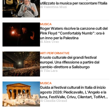
utilizzato la musica per raccontare l’Italia
di Valentina Muzi
MUSICA
Roger Waters riscrive la canzone cult del
Pink Floyd “Comfortably Numb”: ora è
un inno per la Palestina
di Alex Urso
ARTI PERFORMATIVE
Il ruolo culturale dei grandi festival
europei. Una riflessione a partire dal
cambio-direttore a Salisburgo
di Tila Lara
MUSICA
Guida ai festival culturali in Italia di inizio
agosto 2026: Piedicavallo, L’Angelo e la
luna, FestiValle, Crivu, Cilentart, TolfArte,
di Claudia Giraud
Pietrasanta è Ceramica