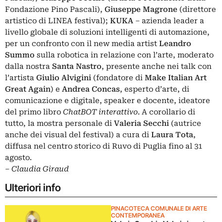
Fondazione Pino Pascali),
Giuseppe Magrone
(direttore
artistico di LINEA festival)
;
KUKA
– azienda leader a
livello globale di soluzioni intelligenti di automazione,
per un confronto con il new media artist
Leandro
Summo
sulla robotica in relazione con l’arte, moderato
dalla nostra
Santa Nastro
, presente anche nei talk con
l’artista
Giulio Alvigini
(fondatore di
Make Italian Art
Great Again
) e
Andrea Concas
, esperto d’arte, di
comunicazione e digitale, speaker e docente, ideatore
del primo libro
ChatBOT interattivo
. A corollario di
tutto, la mostra personale di
Valeria Secchi
(autrice
anche dei visual del festival) a cura di
Laura Tota
,
diffusa nel centro storico di Ruvo di Puglia fino al 31
agosto.
– Claudia Giraud
Ulteriori info
PINACOTECA COMUNALE DI ARTE
CONTEMPORANEA