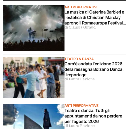
ARTI PERFORMATIVE
La musica di Caterina Barbieri e
l’estetica di Christian Marclay
aprono il Romaeuropa Festival
di Claudia Giraud
2026
TEATRO & DANZA
Com’è andata l’edizione 2026
della rassegna Bolzano Danza.
Il reportage
di Laura Bevione
ARTI PERFORMATIVE
Teatro e danza. Tutti gli
appuntamenti da non perdere
per l’agosto 2026
di Laura Bevione