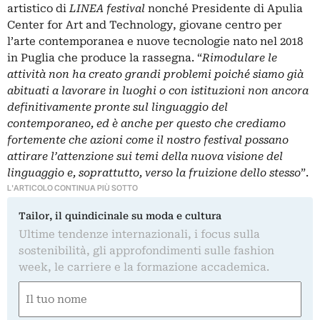
artistico di
LINEA festival
nonché Presidente di Apulia
Center for Art and Technology, giovane centro per
l’arte contemporanea e nuove tecnologie nato nel 2018
in Puglia che produce la rassegna. “
Rimodulare le
attività non ha creato grandi problemi poiché siamo già
abituati a lavorare in luoghi o con istituzioni non ancora
definitivamente pronte sul linguaggio del
contemporaneo, ed è anche per questo che crediamo
fortemente che azioni come il nostro festival possano
attirare l’attenzione sui temi della nuova visione del
linguaggio e, soprattutto, verso la fruizione dello stesso
”.
L'ARTICOLO CONTINUA PIÙ SOTTO
Tailor, il quindicinale su moda e cultura
Ultime tendenze internazionali, i focus sulla
sostenibilità, gli approfondimenti sulle fashion
week, le carriere e la formazione accademica.
Nome
(Required)