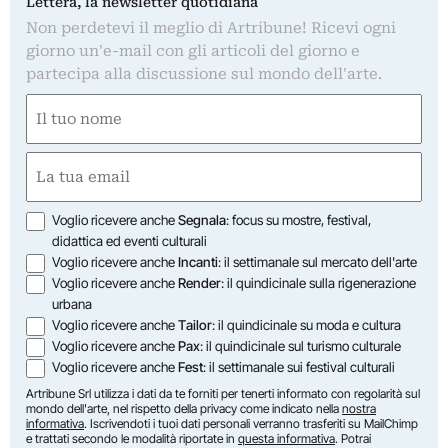
Lettera, la newsletter quotidiana
Non perdetevi il meglio di Artribune! Ricevi ogni
giorno un'e-mail con gli articoli del giorno e
partecipa alla discussione sul mondo dell'arte.
Nome
(Required)
First
Email
(Required)
Opzioni
Voglio ricevere anche
Segnala
: focus su mostre, festival,
didattica ed eventi culturali
Voglio ricevere anche
Incanti
: il settimanale sul mercato dell'arte
Voglio ricevere anche
Render
: il quindicinale sulla rigenerazione
urbana
Voglio ricevere anche
Tailor
: il quindicinale su moda e cultura
Voglio ricevere anche
Pax
: il quindicinale sul turismo culturale
Voglio ricevere anche
Fest
: il settimanale sui festival culturali
Artribune Srl utilizza i dati da te forniti per tenerti informato con regolarità sul
mondo dell'arte, nel rispetto della privacy come indicato nella
nostra
informativa
. Iscrivendoti i tuoi dati personali verranno trasferiti su MailChimp
e trattati secondo le modalità riportate in
questa informativa
. Potrai