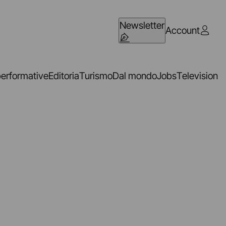
Newsletter
Account
performative
Editoria
Turismo
Dal mondo
Jobs
Television