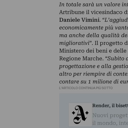
In totale sarà un valore i
Artribune il vicesindaco di
Daniele Vimini
. “
L’aggiudi
economicamente più vantag
ma anche della qualità del
migliorativi
”. Il progetto 
Ministero dei beni e delle 
Regione Marche. “
Subito 
progettazione e alla gesti
altro per riempire di cont
contare su 1 milione di eu
L'ARTICOLO CONTINUA PIÙ SOTTO
Render, il bise
Nuovi progetti
il mondo, inte