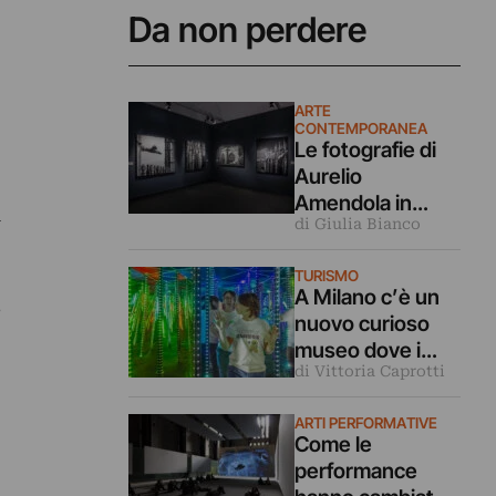
Da non perdere
ARTE
CONTEMPORANEA
Le fotografie di
Aurelio
Amendola in
i
di Giulia Bianco
dialogo coi
capolavori
TURISMO
dell’arte in
A Milano c’è un
,
mostra a Milano
nuovo curioso
museo dove i
di Vittoria Caprotti
nostri cinque
sensi vengono
ARTI PERFORMATIVE
ingannati
Come le
performance
.