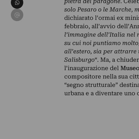
Condividi su WhatsApp
pietra del paragone
. Cele
solo Pesaro o le Marche, 
Condividi su Email
dichiarato l’ormai ex mini
febbraio, all’avvio dell’An
l’immagine dell’Italia nel
su cui noi puntiamo molto,
all’estero, sia per attrarre
Salisburgo
“. Ma, a chiude
l’inaugurazione del
Museo
compositore nella sua citt
“segno strutturale” desti
urbana e a diventare uno de