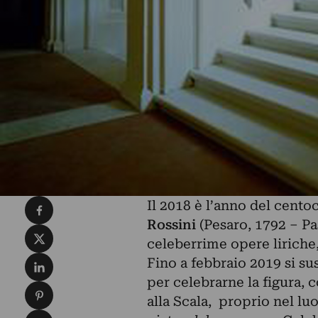
Condividi su Facebook
Il 2018 è l’anno del cent
Rossini
(Pesaro, 1792 – Pa
Condividi su X
celeberrime opere liriche
Condividi su LinkedIn
Fino a febbraio 2019 si sus
per celebrarne la figura, 
Condividi su Pinterest
alla Scala, proprio nel lu