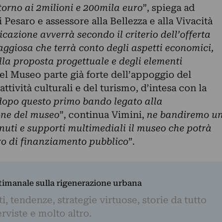
ntorno ai 2milioni e 200mila euro
”, spiega ad
 Pesaro e assessore alla Bellezza e alla Vivacità
cazione avverrà secondo il criterio dell’offerta
giosa che terrà conto degli aspetti economici,
la proposta progettuale e degli elementi
del Museo parte già forte dell’appoggio del
attività culturali e del turismo, d’intesa con la
dopo questo primo bando legato alla
one del museo
”, continua Vimini,
ne bandiremo u
enuti e supporti multimediali il museo che potrà
ro di finanziamento pubblico
”.
ttimanale sulla rigenerazione urbana
, tendenze, strategie virtuose, storie da tutto
rviste e molto altro.