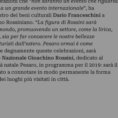
brazioni che “
non saranno un evento che riguard
ma un grande evento internazionale
”, ha
stro dei beni culturali
Dario Franceschini
a
no Rossiniano. “
La figura di Rossini sarà
 mondo, promuovendo un settore, come la lirica,
 sia per far conoscere le nostre bellezze
 turisti dall’estero. Pesaro ormai è come
re degnamente queste celebrazioni, sarà
 Nazionale Gioachino Rossini
, dedicato al
à natale Pesaro, in programma per il 2019: sarà il
nato a connotare in modo permanente la forma
i luoghi più visitati in città.