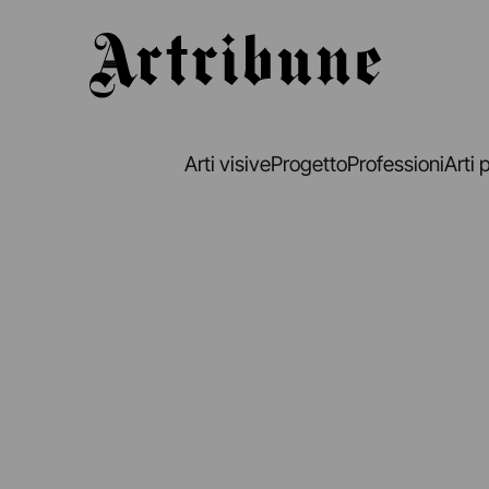
Artribune
Arti visive
Progetto
Professioni
Arti 