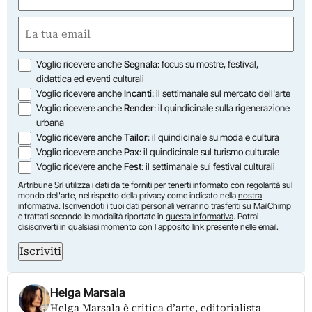
First
Email
(Required)
Opzioni
Voglio ricevere anche
Segnala
: focus su mostre, festival,
didattica ed eventi culturali
Voglio ricevere anche
Incanti
: il settimanale sul mercato dell'arte
Voglio ricevere anche
Render
: il quindicinale sulla rigenerazione
urbana
Voglio ricevere anche
Tailor
: il quindicinale su moda e cultura
Voglio ricevere anche
Pax
: il quindicinale sul turismo culturale
Voglio ricevere anche
Fest
: il settimanale sui festival culturali
Artribune Srl utilizza i dati da te forniti per tenerti informato con regolarità sul
mondo dell'arte, nel rispetto della privacy come indicato nella
nostra
informativa
. Iscrivendoti i tuoi dati personali verranno trasferiti su MailChimp
e trattati secondo le modalità riportate in
questa informativa
. Potrai
disiscriverti in qualsiasi momento con l'apposito link presente nelle email.
Iscriviti
Helga Marsala
Helga Marsala è critica d’arte, editorialista