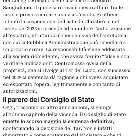
del Collegio Romano siede il Ministro
Gennaro
Sangiuliano
, il quale si ritrova il mesto affaire tra le
mani e prova a cercare una via d’uscita. Si ottiene
intanto la sospensione dell’asta da Christie’s e nel
marzo del 2023 si procede ad annullare l’autorizzazione
all’espatrio, sfruttando il meccanismo dell’autotutela
con cui la Pubblica Amministrazione può rimediare a
un proprio errore. La responsabilità viene addossata
alla società richiedente, che aveva fornito “false e non
veritiere indicazioni”. Contromossa ovvia della
proprietà, che si rivolge al Tar del Lazio, con successo:
nel 2025 la sentenza dà ragione a chi aveva acquistato
ed esportato l’opera, legittimamente e con tanto di
autorizzazioni.
Il parere del Consiglio di Stato
Oggi, trascorso un altro anno ancora, si giunge
all’ultimo capitolo della vicenda:
il Consiglio di Stato
emette lo scorso maggio la sentenza definitiva
,
confermando la decisione del Tar. Non è infatti
dimostrato – come sostenuto dal Ministero – che vi