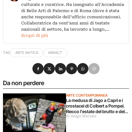
culturale e curatrice. Ha insegnato all’Accademia
di Belle Arti di Palermo e di Roma (dove è stata
anche responsabile dell’ufficio comunicazione).
Collaboratrice da vent’anni anni di testate
nazionali di settore, ha lavorato a lungo,…
Scopri di più
TAG
ARTE ANTICA
MIBACT
Condividi su Facebook
Condividi su X
Condividi su LinkedIn
Condividi su Pinterest
Condividi su WhatsApp
Condividi su Email
Da non perdere
ARTE CONTEMPORANEA
La medusa di Jago a Capri e i
crostacei di Colbert a Pompei.
Riecco l’estate del brutto e del
di Helga Marsala
banale