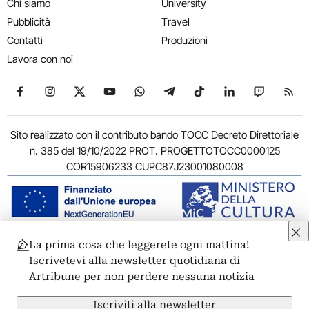
Chi siamo
University
Pubblicità
Travel
Contatti
Produzioni
Lavora con noi
Seguici su Facebook
Seguici su Instagram
Seguici su X
Seguici su YouTube
Seguici su WhatsApp
Seguici su Telegram
Seguici su TikTok
Seguici su Link
Seguici su
Segui
Sito realizzato con il contributo bando TOCC Decreto Direttoriale
n. 385 del 19/10/2022 PROT. PROGETTOTOCC0000125
COR15906233 CUPC87J23001080008
La prima cosa che leggerete ogni mattina!
© 2011-2026 ARTRIBUNE srl – Corso Vittorio Emanuele II, 287 –
Iscrivetevi alla newsletter quotidiana di
00186 Roma - P.I. 11381581005
Artribune per non perdere nessuna notizia
Privacy: Responsabile della protezione dei dati personali
ARTRIBUNE srl – Corso Vittorio Emanuele II, 287 – 00186 Roma
Iscriviti alla newsletter