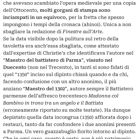
che avevano scambiato l’opera medievale per una copia
dell’Ottocento,
molti gorgani di stampa sono
inciampati in un equivoco
, per la fretta che spesso
impongono i tempi della cronaca (ahinoi). Unica a non
sbagliare la redazione di
Finestre sull’Arte
.
Se la data visibile dopo la pulitura sul retro della
tavoletta era anch’essa sbagliata, come attestato
dall’expertise di Christie’s che identificava l’autore nel
“
Maestro del battistero di Parma
”,
vissuto nel
Duecento
(non nel Trecento), in tanti si sono fidati di
quel “1350” inciso sul dipinto chissà quando e da chi,
facendo confusione con un altro anonimo, il più
anziano “
Maestro del 1302
”, autore sempre il Battistero
parmense dell’affresco trecentesco
Madonna col
Bambino in trono tra un angelo e il Battista
(erroneamente riportato su molte testate). Ha dunque
depistato quella data incongrua (1350) affiorata dopo i
restauri, tanto da far confondere i due anonimi presenti
a Parma. Un vero guazzabuglio fiorito intorno al dipinto.
Che in ogni caso, questo è certo, non è più patrimonio