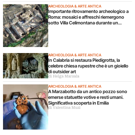
ARCHEOLOGIA & ARTE ANTICA
Importante ritrovamento archeologico a
Roma: mosaici e affreschi riemergono
sotto Villa Celimontana durante un
cantiere
ARCHEOLOGIA & ARTE ANTICA
In Calabria si restaura Piedigrotta, la
celebre chiesa rupestre che è un gioiello
di outsider art
di Helga Marsala
ARCHEOLOGIA & ARTE ANTICA
A Marzabotto da un antico pozzo sono
emerse statuette votive e resti umani.
Significativa scoperta in Emilia
di Valentina Muzi