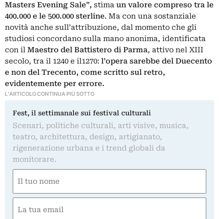
Masters Evening Sale”,
stima
un valore compreso tra le
400.000 e le 500.000 sterline
. Ma con una sostanziale
novità anche sull’attribuzione, dal momento che gli
studiosi concordano sulla mano anonima, identificata
con il
Maestro del Battistero di Parma
, attivo nel XIII
secolo, tra il 1240 e il1270:
l’opera sarebbe del Duecento
e non del Trecento, come scritto sul retro,
evidentemente per errore.
L'ARTICOLO CONTINUA PIÙ SOTTO
Fest, il settimanale sui festival culturali
Scenari, politiche culturali, arti visive, musica,
teatro, architettura, design, artigianato,
rigenerazione urbana e i trend globali da
monitorare.
Nome
(Required)
First
Email
(Required)