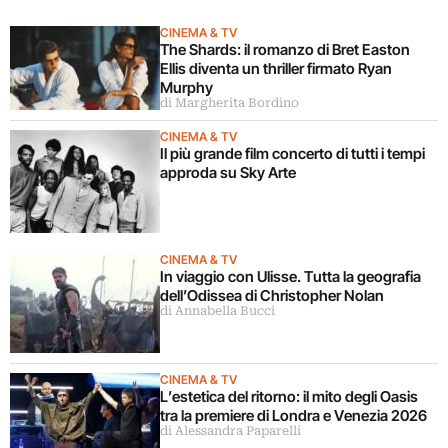
CINEMA & TV
The Shards: il romanzo di Bret Easton
Ellis diventa un thriller firmato Ryan
Murphy
di Margherita Bordino
CINEMA & TV
Il più grande film concerto di tutti i tempi
approda su Sky Arte
CINEMA & TV
In viaggio con Ulisse. Tutta la geografia
dell’Odissea di Christopher Nolan
di Annabella Bucci
CINEMA & TV
L’estetica del ritorno: il mito degli Oasis
tra la premiere di Londra e Venezia 2026
di Alessandra Paparelli