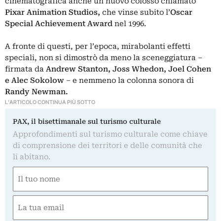
cinematografica anche un nuovo colosso chiamato
Pixar Animation Studios
,
che vinse subito
l’
Oscar
Special Achievement Award
nel 1996.
A fronte di questi, per l’epoca, mirabolanti effetti
speciali, non si dimostrò da meno la sceneggiatura –
firmata da
Andrew Stanton, Joss Whedon, Joel Cohen
e Alec Sokolow
– e nemmeno la colonna sonora di
Randy Newman.
L'ARTICOLO CONTINUA PIÙ SOTTO
PAX, il bisettimanale sul turismo culturale
Approfondimenti sul turismo culturale come chiave
di comprensione dei territori e delle comunità che
li abitano.
Nome
(Obbligatorio)
Nome
Email
(Obbligatorio)