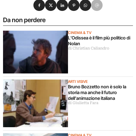
Condividi su Facebook
Condividi su X
Condividi su LinkedIn
Condividi su Pinterest
Condividi su WhatsApp
Condividi su Email
Da non perdere
CINEMA & TV
L’Odissea è il film più politico di
Nolan
di Christian Caliandro
ARTI VISIVE
Bruno Bozzetto non è solo la
storia ma anche il futuro
dell’animazione italiana
di Giulietta Fara
CINEMA & TV