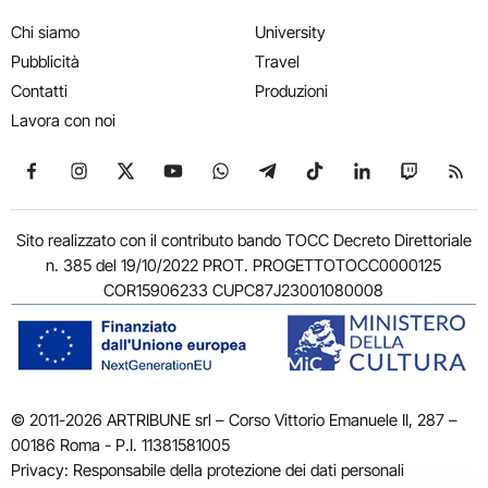
Chi siamo
University
Pubblicità
Travel
Contatti
Produzioni
Lavora con noi
Seguici su Facebook
Seguici su Instagram
Seguici su X
Seguici su YouTube
Seguici su WhatsApp
Seguici su Telegram
Seguici su TikTok
Seguici su Link
Seguici su
Segui
Sito realizzato con il contributo bando TOCC Decreto Direttoriale
n. 385 del 19/10/2022 PROT. PROGETTOTOCC0000125
COR15906233 CUPC87J23001080008
© 2011-2026 ARTRIBUNE srl – Corso Vittorio Emanuele II, 287 –
00186 Roma - P.I. 11381581005
Privacy: Responsabile della protezione dei dati personali